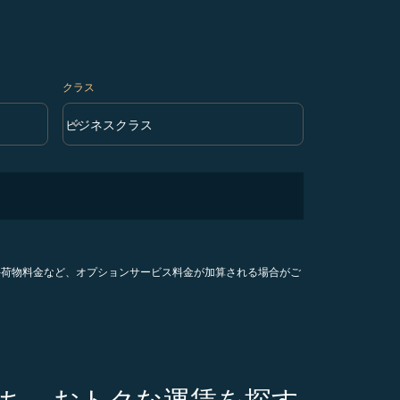
クラス
keyboard_arrow_down
ビジネスクラス
クラス option ビジネスクラス Selected
手荷物料金など、オプションサービス料金が加算される場合がご
のうち、おトクな運賃を探す