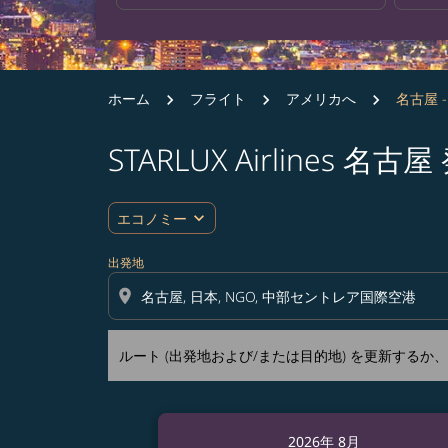
ホーム
フライト
アメリカへ
名古屋 
STARLUX Airline
ルート (出発地および/または目的地) を更
expand_more
エコノミー
出発地
location_on
ルート (出発地および/または目的地) を更新する
2026年 8月