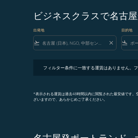
ビジネスクラスで名古屋か
出発地
目的地
flight_takeoff
close
flight_land
フィルター条件に一致する運賃はありません。フィル
フィルター条件に一致する運賃はありません。フ
*表示される運賃は過去48時間以内に閲覧された最安値です
ざいますので、あらかじめご了承ください。
名古屋発ポートランド ,