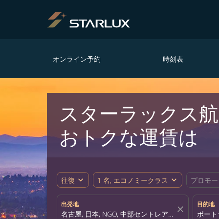
オンライン予約
時刻表
スターラックス航空
おトクな運賃は
expand_more
expand_more
往復
1 名, エコノミークラス
プロモー
出発地
目的地
close