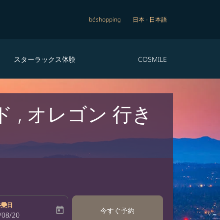
béshopping
日本
-
日本語
スターラックス体験
COSMILE
 , オレゴン 行き
搭乗日
today
今すぐ予約
bel
oking-return-date-aria-label
/08/20