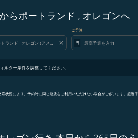
らポートランド , オレゴンへ
ご予算
close
円
ター条件を調整してください。
ィルター条件を調整してください。
。空席状況により、予約時に同じ運賃をご利用いただけない場合がございます。超過
 オレゴン行き 本日から365日