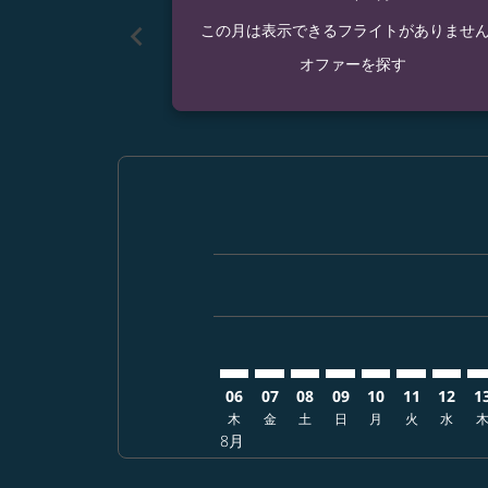
chevron_left
この月は表示できるフライトがありませ
オファーを探す
Displaying fares for 8月-2026
NGO–PDX: cmp-view-offers-d
NGO–PDX: cmp-view-offer
NGO–PDX: cmp-view-o
NGO–PDX: cmp-vie
NGO–PDX: cmp
NGO–PDX: 
NGO–P
NG
06
07
08
09
10
11
12
1
木
金
土
日
月
火
水
8月