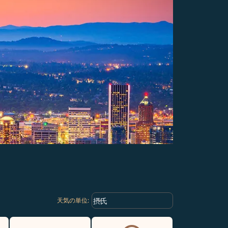
Weather unit option 摂氏 Selected
keyboard_arrow_down
摂氏
天気の単位
: