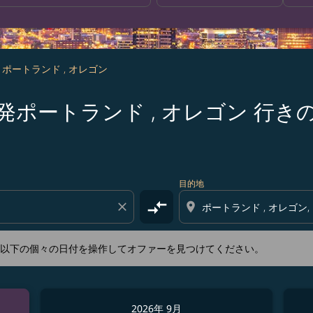
- ポートランド , オレゴン
s 名古屋 発ポートランド , オレゴン
新するか、以下の個々の日付を操作してオファーを見つけてくださ
目的地
compare_arrows
close
location_on
か、以下の個々の日付を操作してオファーを見つけてください。
2026年 9月