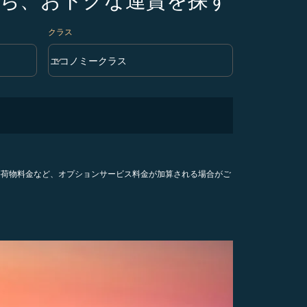
クラス
keyboard_arrow_down
エコノミークラス
クラス option エコノミークラス Selected
手荷物料金など、オプションサービス料金が加算される場合がご