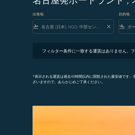
出発地
目的地
flight_takeoff
close
flight_land
フィルター条件に一致する運賃はありません。フィル
フィルター条件に一致する運賃はありません。フ
*表示される運賃は過去48時間以内に閲覧された最安値です
ざいますので、あらかじめご了承ください。