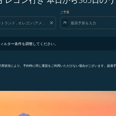
ご予算
close
円
ター条件を調整してください。
ィルター条件を調整してください。
。空席状況により、予約時に同じ運賃をご利用いただけない場合がございます。超過