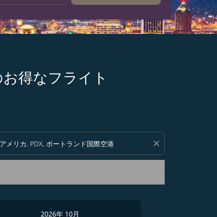
 行きのお得なフライト
い。
close
2026年 10月
2