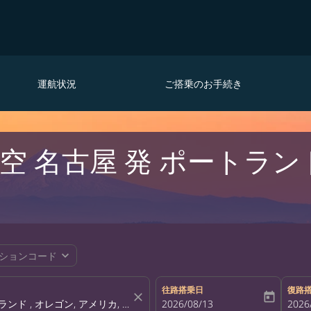
運航状況
ご搭乗のお手続き
 名古屋 発 ポートランド
expand_more
ションコード
往路搭乗日
復路
close
today
fc-booking-departure-date-aria-la
2026/08/13
fc-bo
2026