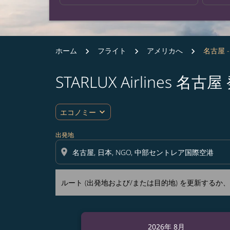
ホーム
フライト
アメリカへ
名古屋 
STARLUX Airline
ルート (出発地および/または目的地) を更
expand_more
エコノミー
出発地
location_on
ルート (出発地および/または目的地) を更新する
2026年 8月