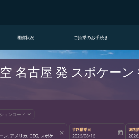
運航状況
ご搭乗のお手続き
空 名古屋 発 スポケーン
expand_more
ションコード
往路搭乗日
復路
close
today
fc-booking-departure-date-aria-la
2026/08/16
fc-bo
2026