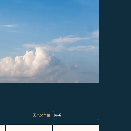
Weather unit option 摂氏 Selected
keyboard_arrow_down
摂氏
天気の単位
: