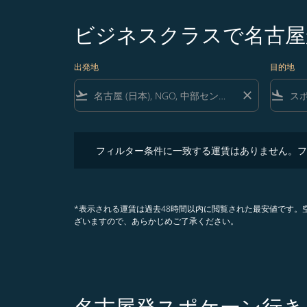
ビジネスクラスで名古屋
出発地
目的地
flight_takeoff
close
flight_land
フィルター条件に一致する運賃はありません。フィル
フィルター条件に一致する運賃はありません。フ
*表示される運賃は過去48時間以内に閲覧された最安値です
ざいますので、あらかじめご了承ください。
名古屋発スポケーン行き