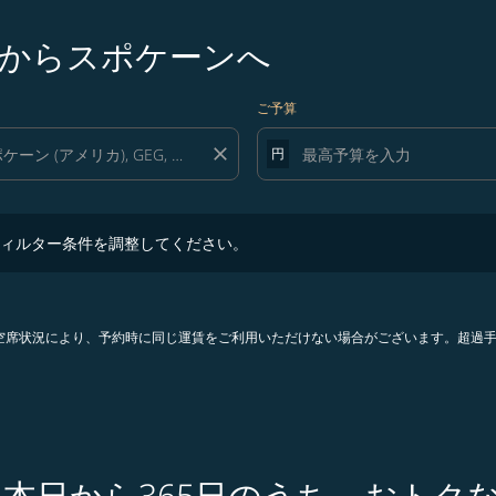
からスポケーンへ
ご予算
close
円
ター条件を調整してください。
ィルター条件を調整してください。
。空席状況により、予約時に同じ運賃をご利用いただけない場合がございます。超過
 本日から365日のうち、おトク