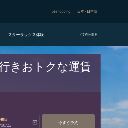
béshopping
日本
-
日本語
スターラックス体験
COSMILE
 行きおトクな運賃
搭乗日
today
今すぐ予約
bel
oking-return-date-aria-label
/08/23