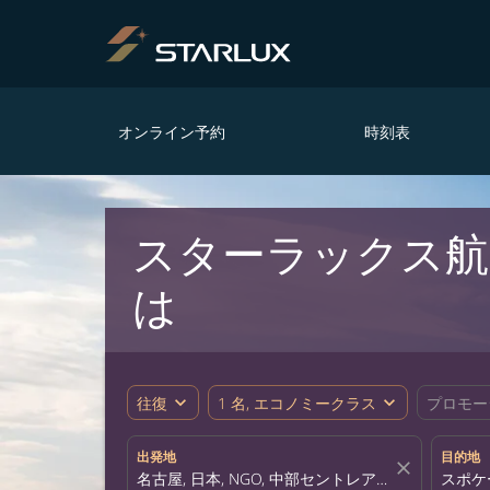
オンライン予約
時刻表
スターラックス航
は
expand_more
expand_more
往復
1 名, エコノミークラス
プロモー
出発地
目的地
close