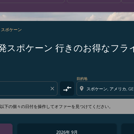
- スポケーン
s 名古屋 発スポケーン 行きのお得なフ
新するか、以下の個々の日付を操作してオファーを見つけてくださ
目的地
compare_arrows
close
location_on
か、以下の個々の日付を操作してオファーを見つけてください。
2026年 9月