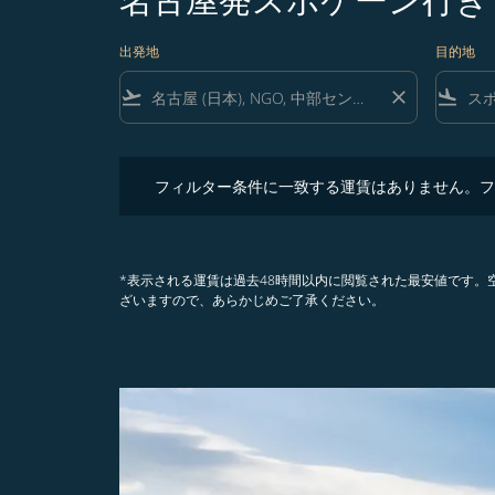
出発地
目的地
flight_takeoff
close
flight_land
フィルター条件に一致する運賃はありません。フィル
フィルター条件に一致する運賃はありません。フ
*表示される運賃は過去48時間以内に閲覧された最安値です
ざいますので、あらかじめご了承ください。