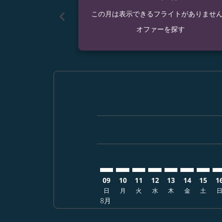
chevron_left
この月は表示できるフライトがありませ
オファーを探す
Displaying fares for 8月-2026
NGO–GEG: cmp-view-offers-d
NGO–GEG: cmp-view-offer
NGO–GEG: cmp-view-o
NGO–GEG: cmp-vie
NGO–GEG: cmp
NGO–GEG: 
NGO–G
NG
09
10
11
12
13
14
15
1
日
月
火
水
木
金
土
8月