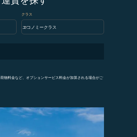
クラス
keyboard_arrow_down
エコノミークラス
クラス option エコノミークラス Selected
手荷物料金など、オプションサービス料金が加算される場合がご