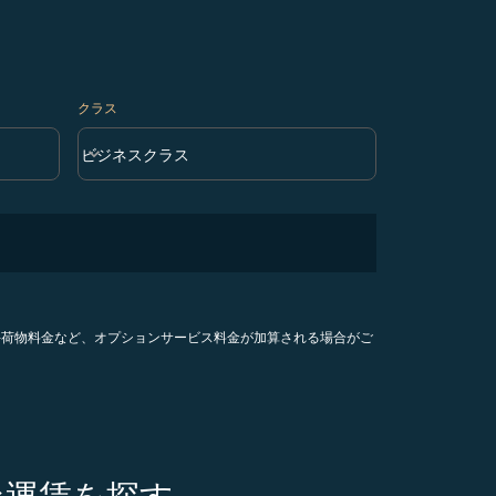
クラス
keyboard_arrow_down
ビジネスクラス
クラス option ビジネスクラス Selected
手荷物料金など、オプションサービス料金が加算される場合がご
な運賃を探す