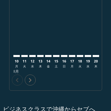
Displaying fares for 8月-2026
OKA–CEB: cmp-view-offers-disclaimer. オファーを探
OKA–CEB: cmp-view-offers-disclaimer. オフ
OKA–CEB: cmp-view-offers-disclaimer.
OKA–CEB: cmp-view-offers-disclai
OKA–CEB: cmp-view-offers-disc
OKA–CEB: cmp-view-offers-
OKA–CEB: cmp-view-offe
OKA–CEB: cmp-view-
OKA–CEB: cmp-vi
OKA–CEB: cm
OKA–CEB:
OKA–
O
10
11
12
13
14
15
16
17
18
19
20
21
月
火
水
木
金
土
日
月
火
水
木
金
8月
chevron_left
chevron_right
ビジネスクラスで沖縄からセブへ