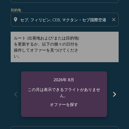
目的地
location_on
close
ルート (出発地および/または目的地)
を更新するか、以下の個々の日付を
操作してオファーを見つけてくださ
い。
2026年 8月
この月は表示できるフライトがありませ
この
chevron_left
chevron_right
ん。
オファーを探す