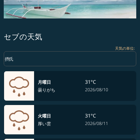
セブの天気
天気の単位
:
Weather unit option 摂氏 Selected
keyboard_arrow_down
摂氏
31°C
月曜日
2026/08/10
曇りがち
31°C
火曜日
2026/08/11
厚い雲