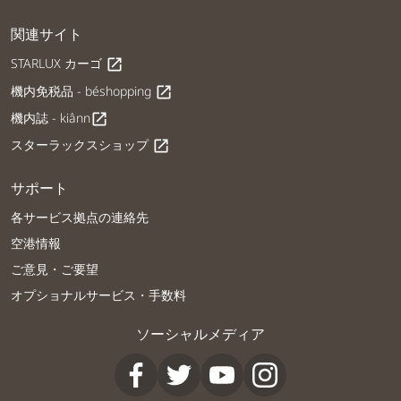
関連サイト
STARLUX カーゴ
open_in_new
機内免税品 - béshopping
open_in_new
機内誌 - kiânn
open_in_new
スターラックスショップ
open_in_new
サポート
各サービス拠点の連絡先
空港情報
ご意見・ご要望
オプショナルサービス・手数料
ソーシャルメディア