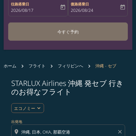
往路搭乗日
復路搭乗日
today
today
fc-booking-departure-date-aria-label
2026/08/17
fc-booking-return-date-aria-label
2026/08/24
今すぐ予約
ホーム
フライト
フィリピンへ
沖縄 - セブ
STARLUX Airlines 沖縄 発セブ 行き
ルート (出発地および/または目的地) を更新するか、
のお得なフライト
expand_more
エコノミー
出発地
location_on
close