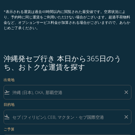
*表示される運賃は過去48時間以内に閲覧された最安値です。空席状況によ
り、予約時に同じ運賃をご利用いただけない場合がございます。超過手荷物料
金など、オプションサービス料金が加算される場合がございますので、あらか
じめご了承ください。
沖縄発セブ行き 本日から365日のう
ち、おトクな運賃を探す
出発地
flight_takeoff
close
目的地
flight_land
close
ご予算