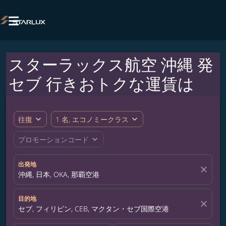

スターラックス航空 沖縄 発
セブ 行きおトクな運賃は
expand_more
expand_more
往復
1 名, エコノミークラス
expand_more
プロモーションコード
出発地
close
沖縄, 日本, OKA, 那覇空港
目的地
close
セブ, フィリピン, CEB, マクタン・セブ国際空港