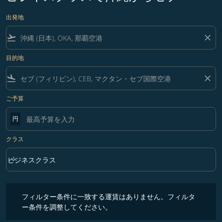
出発地
flight_takeoff
close
目的地
flight_land
close
ご予算
円
クラス
keyboard_arrow_down
ビジネスクラス
クラス option ビジネスクラス Selected
フィルター条件に一致する運賃はありません。フィルター条件を調整
フィルター条件に一致する運賃はありません。フィルタ
ー条件を調整してください。