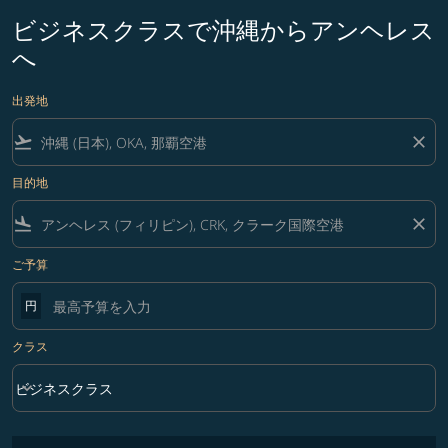
ビジネスクラスで沖縄からアンヘレス
へ
出発地
flight_takeoff
close
目的地
flight_land
close
ご予算
円
クラス
keyboard_arrow_down
ビジネスクラス
クラス option ビジネスクラス Selected
フィルター条件に一致する運賃はありません。フィルター条件を調整