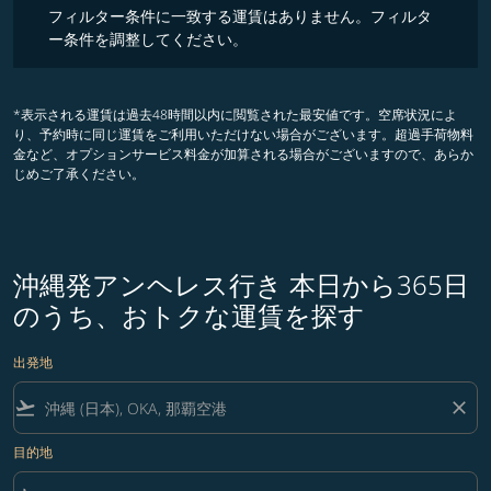
フィルター条件に一致する運賃はありません。フィルタ
ー条件を調整してください。
*表示される運賃は過去48時間以内に閲覧された最安値です。空席状況によ
り、予約時に同じ運賃をご利用いただけない場合がございます。超過手荷物料
金など、オプションサービス料金が加算される場合がございますので、あらか
じめご了承ください。
沖縄発アンヘレス行き 本日から365日
のうち、おトクな運賃を探す
出発地
flight_takeoff
close
目的地