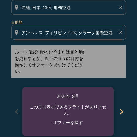
location_on
close
目的地
location_on
close
ルート (出発地および/または目的地)
を更新するか、以下の個々の日付を
操作してオファーを見つけてくださ
い。
2026年 8月
この月は表示できるフライトがありませ
この
chevron_left
chevron_right
ん。
オファーを探す