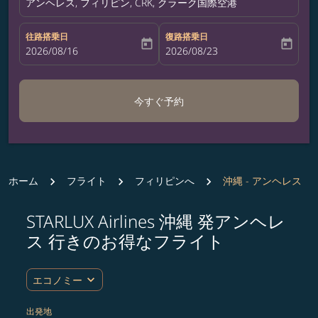
アンヘレス, フィリピン, CRK, クラーク国際空港
往路搭乗日
復路搭乗日
today
today
fc-booking-departure-date-aria-label
2026/08/16
fc-booking-return-date-aria-label
2026/08/23
今すぐ予約
ホーム
フライト
フィリピンへ
沖縄 - アンヘレス
STARLUX Airlines 沖縄 発アンヘレ
ルート (出発地および/または目的地) を更新するか、
ス 行きのお得なフライト
expand_more
エコノミー
出発地