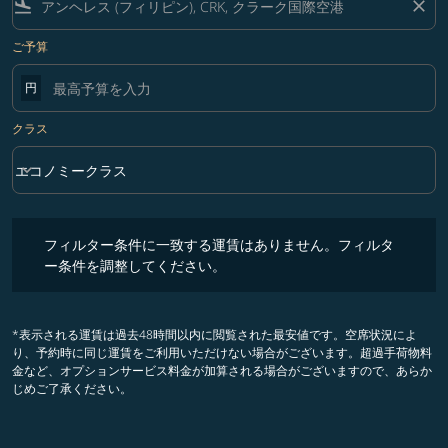
flight_land
close
ご予算
円
クラス
keyboard_arrow_down
エコノミークラス
クラス option エコノミークラス Selected
フィルター条件に一致する運賃はありません。フィルター条件を調整
フィルター条件に一致する運賃はありません。フィルタ
ー条件を調整してください。
*表示される運賃は過去48時間以内に閲覧された最安値です。空席状況によ
り、予約時に同じ運賃をご利用いただけない場合がございます。超過手荷物料
金など、オプションサービス料金が加算される場合がございますので、あらか
じめご了承ください。