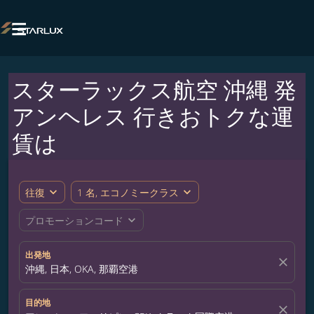

スターラックス航空 沖縄 発
アンヘレス 行きおトクな運
賃は
expand_more
expand_more
往復
1 名, エコノミークラス
expand_more
プロモーションコード
出発地
close
沖縄, 日本, OKA, 那覇空港
目的地
close