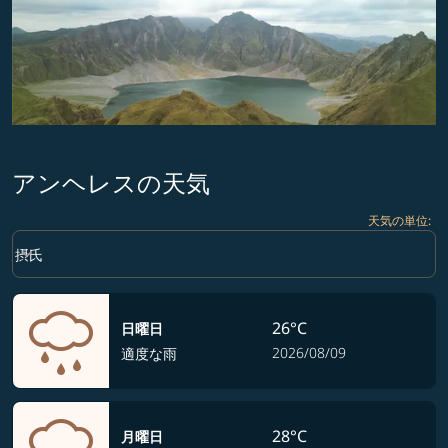
アンヘレスの天気
天気の単位
:
Weather unit option 摂氏 Selected
keyboard_arrow_down
摂氏
26°C
日曜日
2026/08/09
適度な雨
28°C
月曜日