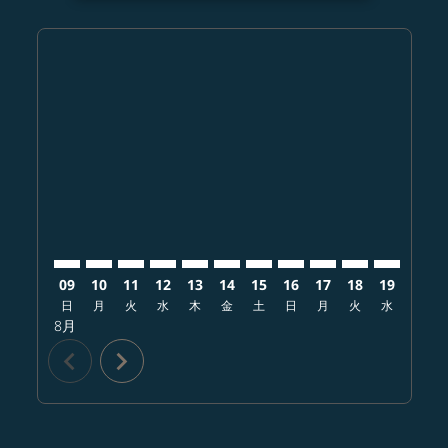
Displaying fares for 8月-2026
OKA–CRK: cmp-view-offers-disclaimer. オファーを探
OKA–CRK: cmp-view-offers-disclaimer. オフ
OKA–CRK: cmp-view-offers-disclaimer.
OKA–CRK: cmp-view-offers-disclai
OKA–CRK: cmp-view-offers-disc
OKA–CRK: cmp-view-offers-
OKA–CRK: cmp-view-offe
OKA–CRK: cmp-view-
OKA–CRK: cmp-vi
OKA–CRK: cm
OKA–CRK:
OKA–
O
09
10
11
12
13
14
15
16
17
18
19
20
日
月
火
水
木
金
土
日
月
火
水
木
8月
chevron_left
chevron_right