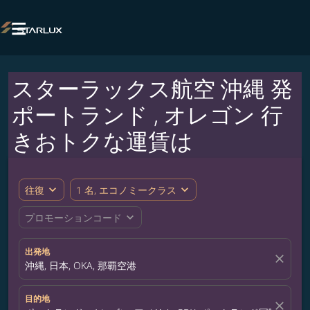

スターラックス航空 沖縄 発
ポートランド , オレゴン 行
きおトクな運賃は
expand_more
expand_more
往復
1 名, エコノミークラス
expand_more
プロモーションコード
出発地
close
沖縄, 日本, OKA, 那覇空港
目的地
close