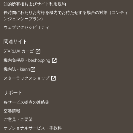
知的所有権およびサイト利用規約
長時間にわたりお客様を機内でお待たせする場合の対策（コンティ
ンジェンシープラン）
ウェブアクセシビリティ
関連サイト
STARLUX カーゴ
open_in_new
機内免税品 - béshopping
open_in_new
機内誌 - kiânn
open_in_new
スターラックスショップ
open_in_new
サポート
各サービス拠点の連絡先
空港情報
ご意見・ご要望
オプショナルサービス・手数料