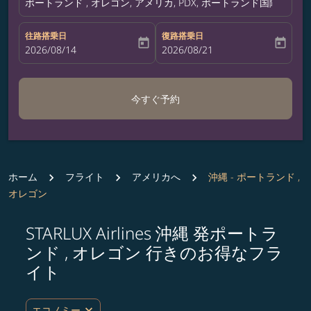
ポートランド , オレゴン, アメリカ, PDX, ポートランド国際空港
往路搭乗日
復路搭乗日
today
today
fc-booking-departure-date-aria-label
2026/08/14
fc-booking-return-date-aria-label
2026/08/21
今すぐ予約
ホーム
フライト
アメリカへ
沖縄 - ポートランド ,
オレゴン
STARLUX Airlines 沖縄 発ポートラ
ルート (出発地および/または目的地) を更新するか、
ンド , オレゴン 行きのお得なフラ
イト
expand_more
エコノミー