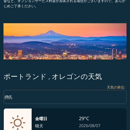
金など、オプションサービス料金が加算される場合がございますので、あらか
じめご了承ください。
ポートランド , オレゴンの天気
天気の単位
:
Weather unit option 摂氏 Selected
keyboard_arrow_down
摂氏
29°C
金曜日
2026/08/07
晴天