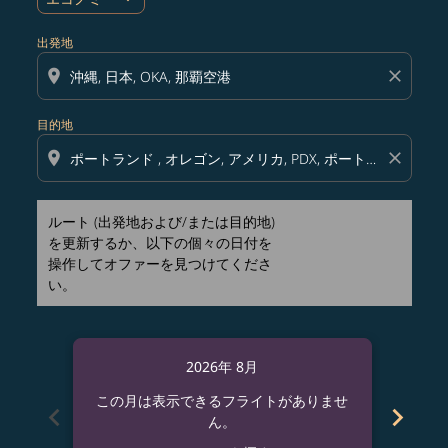
出発地
location_on
close
目的地
location_on
close
ルート (出発地および/または目的地)
を更新するか、以下の個々の日付を
操作してオファーを見つけてくださ
い。
2026年 8月
この月は表示できるフライトがありませ
この
chevron_left
chevron_right
ん。