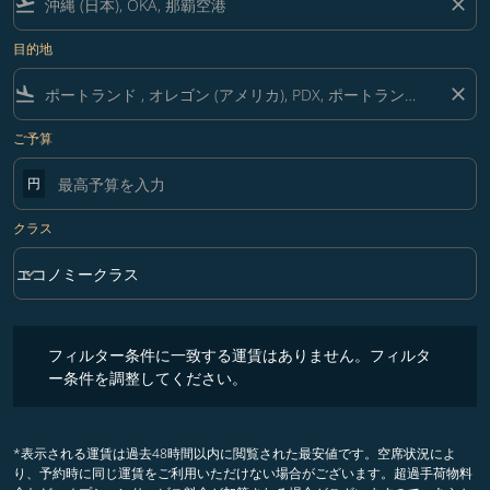
flight_takeoff
close
目的地
flight_land
close
ご予算
円
クラス
keyboard_arrow_down
エコノミークラス
クラス option エコノミークラス Selected
フィルター条件に一致する運賃はありません。フィルター条件を調整
フィルター条件に一致する運賃はありません。フィルタ
ー条件を調整してください。
*表示される運賃は過去48時間以内に閲覧された最安値です。空席状況によ
り、予約時に同じ運賃をご利用いただけない場合がございます。超過手荷物料