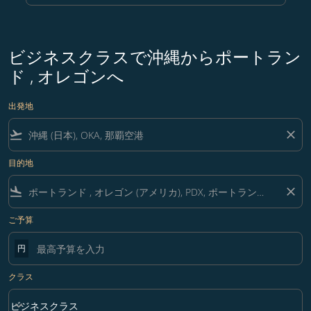
ビジネスクラスで沖縄からポートラン
ド , オレゴンへ
出発地
flight_takeoff
close
目的地
flight_land
close
ご予算
円
クラス
keyboard_arrow_down
ビジネスクラス