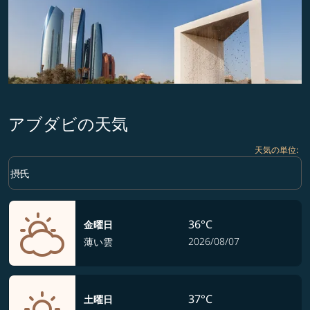
アブダビの天気
天気の単位
:
Weather unit option 摂氏 Selected
keyboard_arrow_down
摂氏
36°C
金曜日
2026/08/07
薄い雲
37°C
土曜日