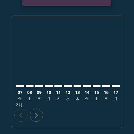
Displaying fares for 8月-2026
KIX–AUH: cmp-view-offers-disclaimer. オファーを探
KIX–AUH: cmp-view-offers-disclaimer. オファ
KIX–AUH: cmp-view-offers-disclaimer.
KIX–AUH: cmp-view-offers-disclaim
KIX–AUH: cmp-view-offers-disc
KIX–AUH: cmp-view-offers-d
KIX–AUH: cmp-view-offe
KIX–AUH: cmp-view-o
KIX–AUH: cmp-vi
KIX–AUH: cm
KIX–AUH:
KIX–
K
07
08
09
10
11
12
13
14
15
16
17
18
金
土
日
月
火
水
木
金
土
日
月
火
8月
chevron_left
chevron_right