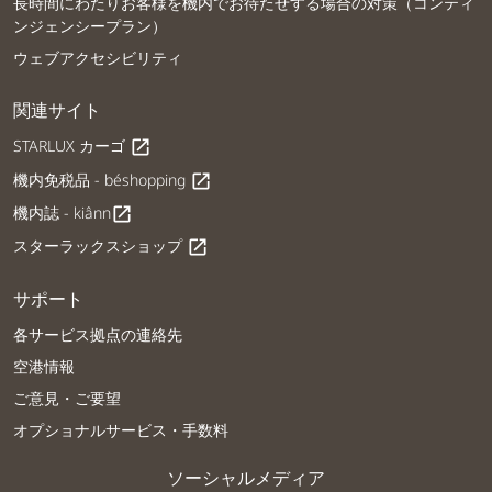
長時間にわたりお客様を機内でお待たせする場合の対策（コンティ
ンジェンシープラン）
ウェブアクセシビリティ
関連サイト
STARLUX カーゴ
open_in_new
機内免税品 - béshopping
open_in_new
機内誌 - kiânn
open_in_new
スターラックスショップ
open_in_new
サポート
各サービス拠点の連絡先
空港情報
ご意見・ご要望
オプショナルサービス・手数料
ソーシャルメディア