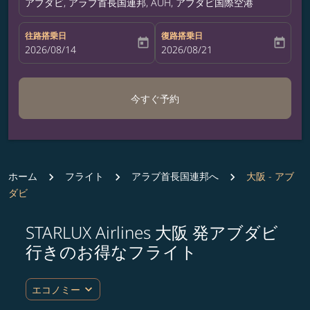
アブダビ, アラブ首長国連邦, AUH, アブダビ国際空港
往路搭乗日
復路搭乗日
today
today
fc-booking-departure-date-aria-label
2026/08/14
fc-booking-return-date-aria-label
2026/08/21
今すぐ予約
ホーム
フライト
アラブ首長国連邦へ
大阪 - アブ
ダビ
STARLUX Airlines 大阪 発アブダビ
ルート (出発地および/または目的地) を更新するか、
行きのお得なフライト
expand_more
エコノミー