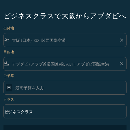
ビジネスクラスで大阪からアブダビへ
出発地
flight_takeoff
close
目的地
flight_land
close
ご予算
円
クラス
keyboard_arrow_down
ビジネスクラス
クラス option ビジネスクラス Selected
フィルター条件に一致する運賃はありません。フィルター条件を調整