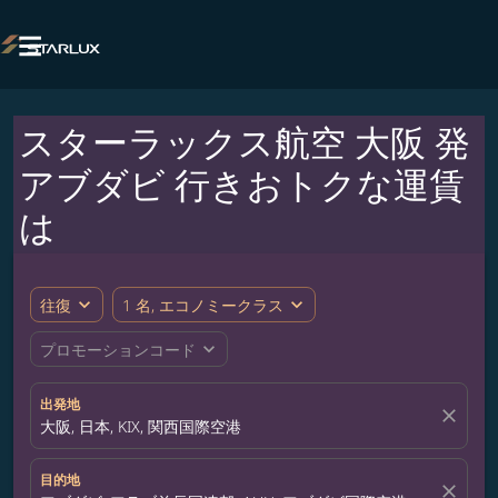

スターラックス航空 大阪 発
アブダビ 行きおトクな運賃
は
expand_more
expand_more
往復
1 名, エコノミークラス
expand_more
プロモーションコード
出発地
close
大阪, 日本, KIX, 関西国際空港
目的地
close