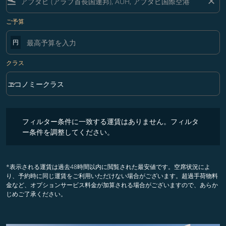
flight_land
close
ご予算
円
クラス
keyboard_arrow_down
エコノミークラス
クラス option エコノミークラス Selected
フィルター条件に一致する運賃はありません。フィルター条件を調整
フィルター条件に一致する運賃はありません。フィルタ
ー条件を調整してください。
*表示される運賃は過去48時間以内に閲覧された最安値です。空席状況によ
り、予約時に同じ運賃をご利用いただけない場合がございます。超過手荷物料
金など、オプションサービス料金が加算される場合がございますので、あらか
じめご了承ください。