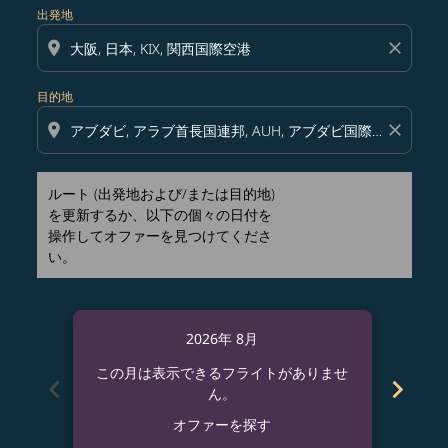
出発地
location_on
close
目的地
location_on
close
ルート (出発地および/または目的地)
を更新するか、以下の個々の日付を
操作してオファーを見つけてくださ
い。
2026年 8月
この月は表示できるフライトがありませ
この
chevron_left
chevron_right
ん。
オファーを探す