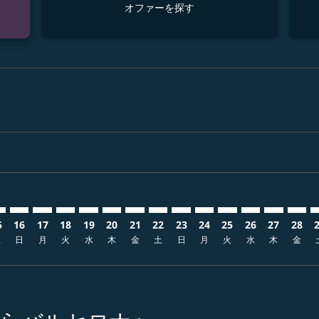
オファーを探す
sclaimer. オファーを探す
s-disclaimer. オファーを探す
fers-disclaimer. オファーを探す
w-offers-disclaimer. オファーを探す
view-offers-disclaimer. オファーを探す
cmp-view-offers-disclaimer. オファーを探す
CN: cmp-view-offers-disclaimer. オファーを探す
X–BCN: cmp-view-offers-disclaimer. オファーを探す
KIX–BCN: cmp-view-offers-disclaimer. オファーを探す
KIX–BCN: cmp-view-offers-disclaimer. オファーを探す
KIX–BCN: cmp-view-offers-disclaimer. オファー
KIX–BCN: cmp-view-offers-disclaimer. 
KIX–BCN: cmp-view-offers-disclaime
KIX–BCN: cmp-view-offers-discl
KIX–BCN: cmp-view-offers-d
KIX–BCN: cmp-view-offer
KIX–BCN: cmp-view-o
KIX–BCN: cmp-vi
KIX–BCN: cmp
KIX–BCN:
KIX–B
K
5
16
17
18
19
20
21
22
23
24
25
26
27
28
土
日
月
火
水
木
金
土
日
月
火
水
木
金