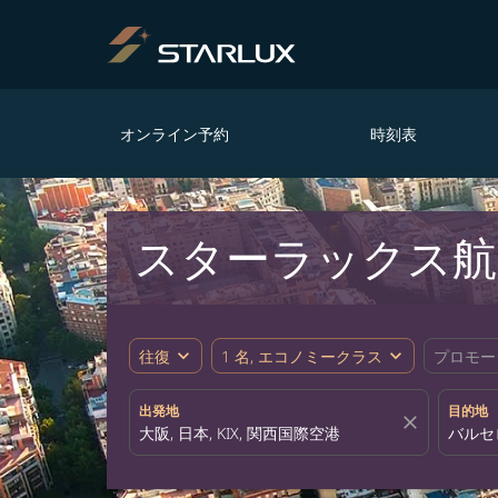
オンライン予約
時刻表
スターラックス航
expand_more
expand_more
往復
1 名, エコノミークラス
プロモー
出発地
目的地
close