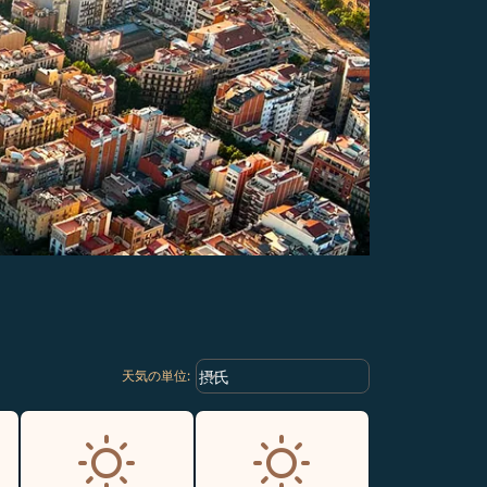
Weather unit option 摂氏 Selected
keyboard_arrow_down
摂氏
天気の単位
: