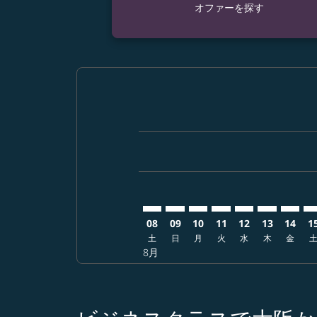
オファーを探す
Displaying fares for 8月-2026
KIX–BCN: cmp-view-offers-di
KIX–BCN: cmp-view-offer
KIX–BCN: cmp-view-of
KIX–BCN: cmp-vie
KIX–BCN: cmp-
KIX–BCN: 
KIX–B
KI
08
09
10
11
12
13
14
1
土
日
月
火
水
木
金
8月