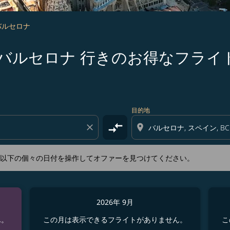
 バルセロナ
s 大阪 発バルセロナ 行きのお得なフライ
新するか、以下の個々の日付を操作してオファーを見つけてくださ
目的地
compare_arrows
close
location_on
か、以下の個々の日付を操作してオファーを見つけてください。
2026年 9月
ん。
この月は表示できるフライトがありません。
こ