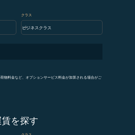
クラス
keyboard_arrow_down
ビジネスクラス
クラス option ビジネスクラス Selected
手荷物料金など、オプションサービス料金が加算される場合がご
運賃を探す
クラス