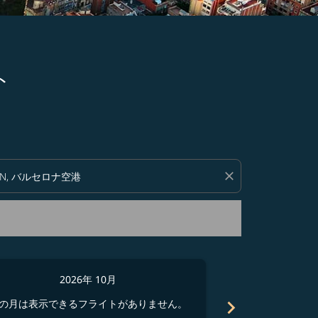
ト
い。
close
2026年 10月
2
chevron_right
の月は表示できるフライトがありません。
この月は表示でき