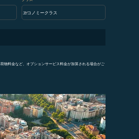
keyboard_arrow_down
エコノミークラス
クラス option エコノミークラス Selected
手荷物料金など、オプションサービス料金が加算される場合がご