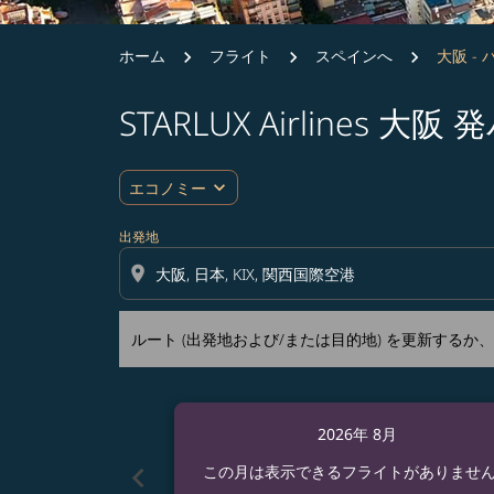
ホーム
フライト
スペインへ
大阪 -
STARLUX Airline
ルート (出発地および/または目的地) を更
expand_more
エコノミー
出発地
location_on
ルート (出発地および/または目的地) を更新する
2026年 8月
chevron_left
この月は表示できるフライトがありませ