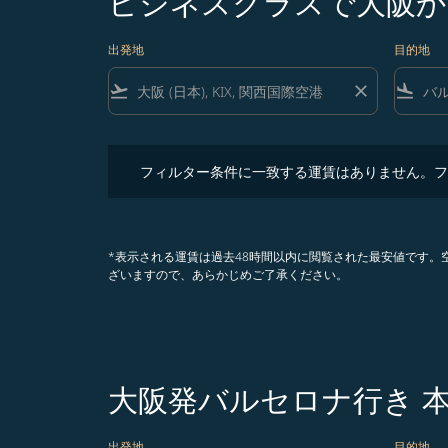
ビジネスクラスで大阪か
出発地
目的地
flight_takeoff
close
flight_land
フィルター条件に一致する運賃はありません。フィル
フィルター条件に一致する運賃はありません。フ
*表示される運賃は過去48時間以内に閲覧された最安値です
ざいますので、あらかじめご了承ください。
大阪発バルセロナ行き 
出発地
目的地