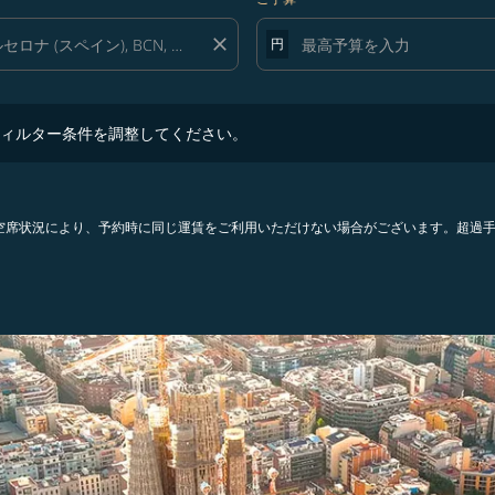
close
円
ター条件を調整してください。
ィルター条件を調整してください。
。空席状況により、予約時に同じ運賃をご利用いただけない場合がございます。超過