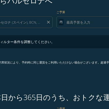
らバルセロナへ
ご予算
close
円
ター条件を調整してください。
ィルター条件を調整してください。
。空席状況により、予約時に同じ運賃をご利用いただけない場合がございます。超過
本日から365日のうち、おトクな
ご予算