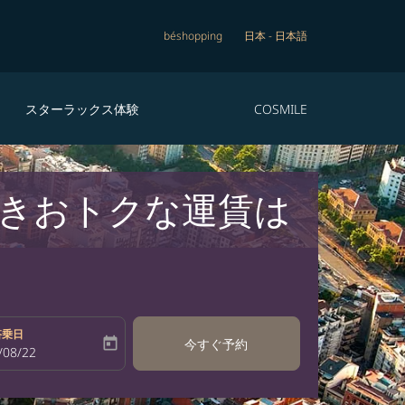
béshopping
日本
-
日本語
スターラックス体験
COSMILE
行きおトクな運賃は
搭乗日
today
今すぐ予約
bel
oking-return-date-aria-label
/08/22