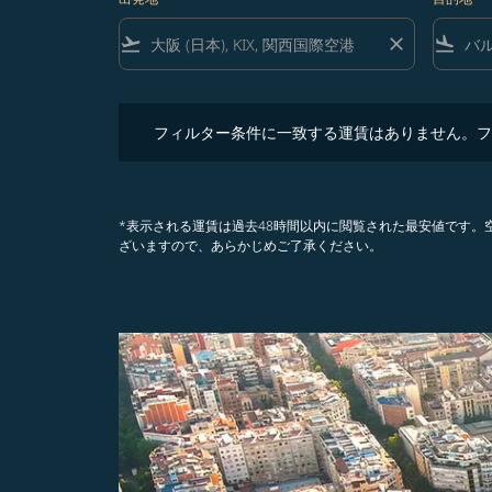
flight_takeoff
close
flight_land
フィルター条件に一致する運賃はありません。フィル
フィルター条件に一致する運賃はありません。フ
*表示される運賃は過去48時間以内に閲覧された最安値です
ざいますので、あらかじめご了承ください。