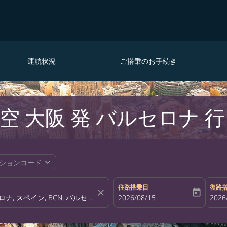
運航状況
ご搭乗のお手続き
空 大阪 発 バルセロナ 
expand_more
ションコード
往路搭乗日
復路
close
today
fc-booking-departure-date-aria-la
2026/08/15
fc-bo
2026