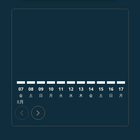
Displaying fares for 8月-2026
KIX–DEN: cmp-view-offers-disclaimer. オファーを探す
KIX–DEN: cmp-view-offers-disclaimer. オファ
KIX–DEN: cmp-view-offers-disclaimer.
KIX–DEN: cmp-view-offers-disclaim
KIX–DEN: cmp-view-offers-disc
KIX–DEN: cmp-view-offers-d
KIX–DEN: cmp-view-offe
KIX–DEN: cmp-view-o
KIX–DEN: cmp-vi
KIX–DEN: cm
KIX–DEN:
KIX–
K
07
08
09
10
11
12
13
14
15
16
17
18
金
土
日
月
火
水
木
金
土
日
月
火
8月
chevron_left
chevron_right