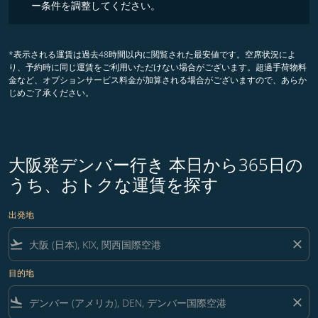
ー条件を調整してください。
*表示される運賃は過去48時間以内に閲覧された最安値です。空席状況によ
り、予約時に同じ運賃をご利用いただけない場合がございます。超過手荷物料
金など、オプションサービス料金が加算される場合がございますので、あらか
じめご了承ください。
大阪発デンバー行き 本日から365日の
うち、おトクな運賃を探す
出発地
flight_takeoff
close
目的地
flight_land
close