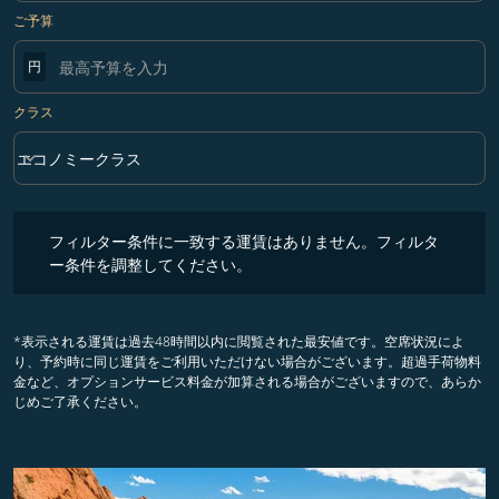
ご予算
円
クラス
keyboard_arrow_down
エコノミークラス
クラス option エコノミークラス Selected
フィルター条件に一致する運賃はありません。フィルター条件を調整
フィルター条件に一致する運賃はありません。フィルタ
ー条件を調整してください。
*表示される運賃は過去48時間以内に閲覧された最安値です。空席状況によ
り、予約時に同じ運賃をご利用いただけない場合がございます。超過手荷物料
金など、オプションサービス料金が加算される場合がございますので、あらか
じめご了承ください。