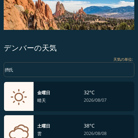
デンバーの天気
天気の単位
:
Weather unit option 摂氏 Selected
keyboard_arrow_down
摂氏
32°C
金曜日
2026/08/07
晴天
38°C
土曜日
2026/08/08
雲