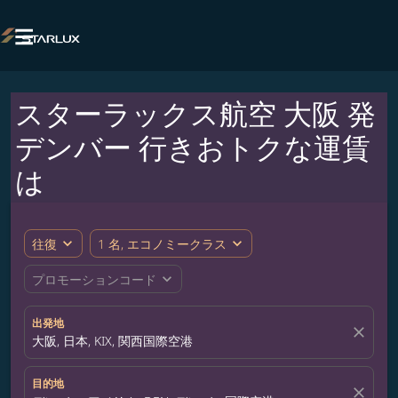

スターラックス航空 大阪 発
デンバー 行きおトクな運賃
は
expand_more
expand_more
往復
1 名, エコノミークラス
expand_more
プロモーションコード
出発地
close
大阪, 日本, KIX, 関西国際空港
目的地
close