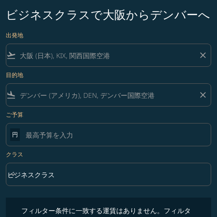
ビジネスクラスで大阪からデンバーへ
出発地
flight_takeoff
close
目的地
flight_land
close
ご予算
円
クラス
keyboard_arrow_down
ビジネスクラス
クラス option ビジネスクラス Selected
フィルター条件に一致する運賃はありません。フィルター条件を調整
フィルター条件に一致する運賃はありません。フィルタ