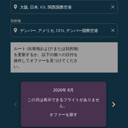
location_on
close
目的地
location_on
close
ルート (出発地および/または目的地)
を更新するか、以下の個々の日付を
操作してオファーを見つけてくださ
い。
2026年 8月
この月は表示できるフライトがありませ
この
chevron_left
chevron_right
ん。
オファーを探す