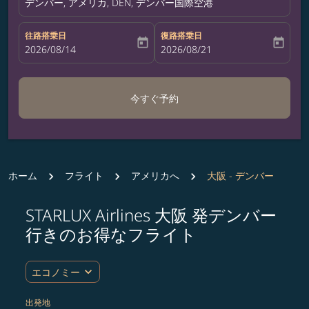
デンバー, アメリカ, DEN, デンバー国際空港
往路搭乗日
復路搭乗日
today
today
fc-booking-departure-date-aria-label
2026/08/14
fc-booking-return-date-aria-label
2026/08/21
今すぐ予約
ホーム
フライト
アメリカへ
大阪 - デンバー
STARLUX Airlines 大阪 発デンバー
ルート (出発地および/または目的地) を更新するか、
行きのお得なフライト
expand_more
エコノミー
出発地