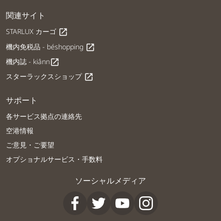
関連サイト
STARLUX カーゴ
open_in_new
機内免税品 - béshopping
open_in_new
機内誌 - kiânn
open_in_new
スターラックスショップ
open_in_new
サポート
各サービス拠点の連絡先
空港情報
ご意見・ご要望
オプショナルサービス・手数料
ソーシャルメディア