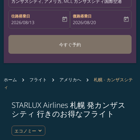
カンザスシティ, アメリカ, MCI, カンサスシティ国際空港
往路搭乗日
復路搭乗日
today
today
fc-booking-departure-date-aria-label
2026/08/13
fc-booking-return-date-aria-label
2026/08/20
今すぐ予約
ホーム
フライト
アメリカへ
札幌 - カンザスシテ
ィ
STARLUX Airlines 札幌 発カンザス
ルート (出発地および/または目的地) を更新するか、
シティ 行きのお得なフライト
expand_more
エコノミー