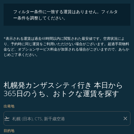
フィルター条件に一致する運賃はありません。フィルター条件を調整
フィルター条件に一致する運賃はありません。フィルタ
ー条件を調整してください。
*表示される運賃は過去48時間以内に閲覧された最安値です。空席状況によ
り、予約時に同じ運賃をご利用いただけない場合がございます。超過手荷物料
金など、オプションサービス料金が加算される場合がございますので、あらか
じめご了承ください。
札幌発カンザスシティ行き 本日から
365日のうち、おトクな運賃を探す
出発地
flight_takeoff
close
目的地