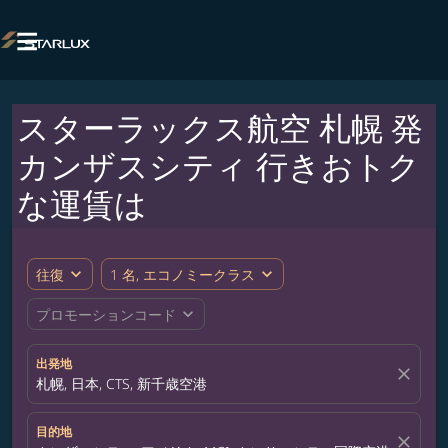

スターラックス航空 札幌 発
カンザスシティ 行きおトク
な運賃は
expand_more
expand_more
往復
1 名, エコノミークラス
expand_more
プロモーションコード
出発地
close
札幌, 日本, CTS, 新千歳空港
目的地
close