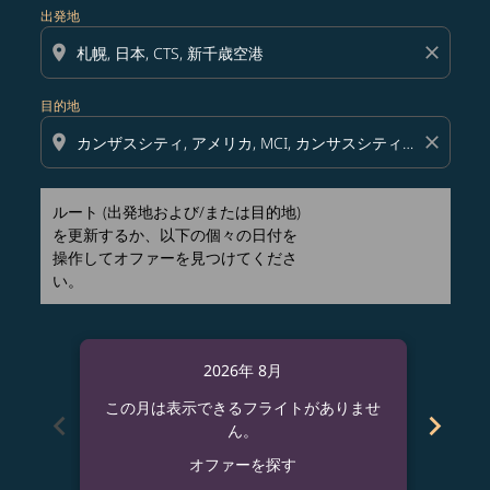
出発地
location_on
close
目的地
location_on
close
ルート (出発地および/または目的地)
を更新するか、以下の個々の日付を
操作してオファーを見つけてくださ
い。
2026年 8月
この月は表示できるフライトがありませ
この
chevron_left
chevron_right
ん。
オファーを探す