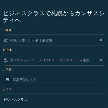
ビジネスクラスで札幌からカンザスシ
ティへ
出発地
flight_takeoff
close
目的地
flight_land
close
ご予算
円
クラス
keyboard_arrow_down
ビジネスクラス
クラス option ビジネスクラス Selected