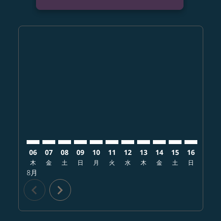
Displaying fares for 8月-2026
CTS–MCI: cmp-view-offers-disclaimer. オファーを探
CTS–MCI: cmp-view-offers-disclaimer. オファ
CTS–MCI: cmp-view-offers-disclaimer.
CTS–MCI: cmp-view-offers-disclaim
CTS–MCI: cmp-view-offers-disc
CTS–MCI: cmp-view-offers-d
CTS–MCI: cmp-view-offe
CTS–MCI: cmp-view-o
CTS–MCI: cmp-vi
CTS–MCI: cm
CTS–MCI:
CTS–
C
06
07
08
09
10
11
12
13
14
15
16
17
木
金
土
日
月
火
水
木
金
土
日
月
8月
chevron_left
chevron_right