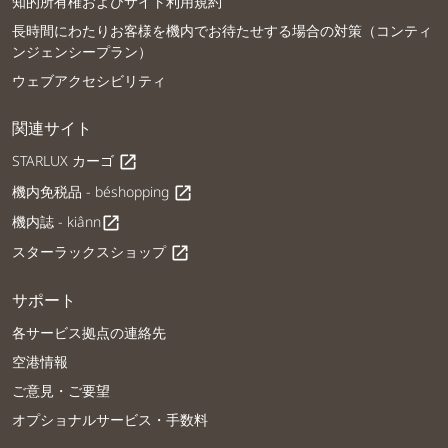
知的所有権およびサイト利用規約
長時間にわたりお客様を機内でお待たせする場合の対策（コンティ
ンジェンシープラン）
ウェブアクセシビリティ
関連サイト
STARLUX カーゴ
open_in_new
機内免税品 - béshopping
open_in_new
機内誌 - kiânn
open_in_new
スターラックスショップ
open_in_new
サポート
各サービス拠点の連絡先
空港情報
ご意見・ご要望
オプショナルサービス・手数料