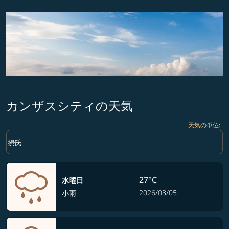
カンザスシティの天気
天気の単位
:
Weather unit option 摂氏 Selected
keyboard_arrow_down
摂氏
27°C
水曜日
2026/08/05
小雨