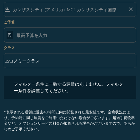
flight_land
close
ご予算
円
クラス
keyboard_arrow_down
エコノミークラス
クラス option エコノミークラス Selected
フィルター条件に一致する運賃はありません。フィルター条件を調整
フィルター条件に一致する運賃はありません。フィルタ
ー条件を調整してください。
*表示される運賃は過去48時間以内に閲覧された最安値です。空席状況によ
り、予約時に同じ運賃をご利用いただけない場合がございます。超過手荷物料
金など、オプションサービス料金が加算される場合がございますので、あらか
じめご了承ください。