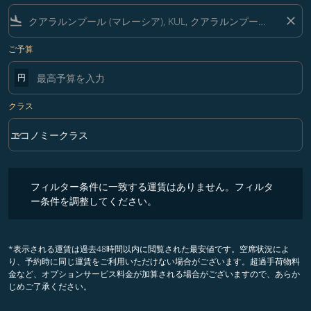
flight_land
close
ご予算
円
クラス
keyboard_arrow_down
エコノミークラス
クラス option エコノミークラス Selected
フィルター条件に一致する運賃はありません。フィルター条件を調整
フィルター条件に一致する運賃はありません。フィルタ
ー条件を調整してください。
*表示される運賃は過去48時間以内に閲覧された最安値です。空席状況によ
り、予約時に同じ運賃をご利用いただけない場合がございます。超過手荷物料
金など、オプションサービス料金が加算される場合がございますので、あらか
じめご了承ください。