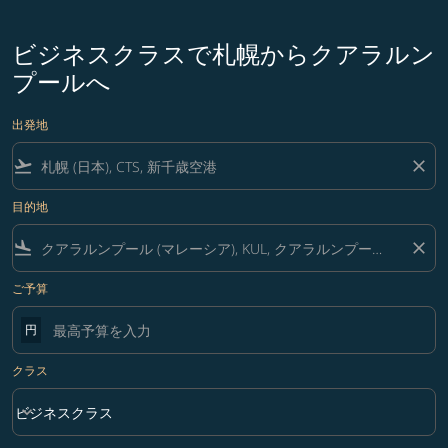
ビジネスクラスで札幌からクアラルン
プールへ
出発地
flight_takeoff
close
目的地
flight_land
close
ご予算
円
クラス
keyboard_arrow_down
ビジネスクラス
クラス option ビジネスクラス Selected