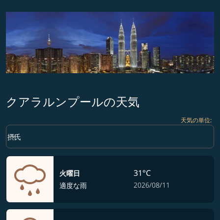
クアラルンプールの天気
天気の単位
:
Weather unit option 摂氏 Selected
keyboard_arrow_down
摂氏
31°C
火曜日
2026/08/11
適度な雨