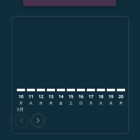
Displaying fares for 8月-2026
CTS–KUL: cmp-view-offers-disclaimer. オファーを探
CTS–KUL: cmp-view-offers-disclaimer. オファ
CTS–KUL: cmp-view-offers-disclaimer.
CTS–KUL: cmp-view-offers-disclaim
CTS–KUL: cmp-view-offers-disc
CTS–KUL: cmp-view-offers-d
CTS–KUL: cmp-view-offe
CTS–KUL: cmp-view-o
CTS–KUL: cmp-vi
CTS–KUL: cm
CTS–KUL:
CTS–
C
10
11
12
13
14
15
16
17
18
19
20
21
月
火
水
木
金
土
日
月
火
水
木
金
8月
chevron_left
chevron_right