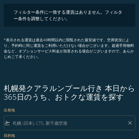
フィルター条件に一致する運賃はありません。フィルター条件を調整
フィルター条件に一致する運賃はありません。フィルタ
ー条件を調整してください。
*表示される運賃は過去48時間以内に閲覧された最安値です。空席状況によ
り、予約時に同じ運賃をご利用いただけない場合がございます。超過手荷物料
金など、オプションサービス料金が加算される場合がございますので、あらか
じめご了承ください。
札幌発クアラルンプール行き 本日から
365日のうち、おトクな運賃を探す
出発地
flight_takeoff
close
目的地