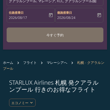
クアラルンプール, マレーシア, KUL, クアラルンプール国際空港
往路搭乗日
復路搭乗日
today
today
fc-booking-departure-date-aria-label
2026/08/17
fc-booking-return-date-aria-label
2026/08/24
今すぐ予約
ホーム
フライト
マレーシアへ
札幌 - クアラルン
プール
STARLUX Airlines 札幌 発クアラル
ルート (出発地および/または目的地) を更新するか、
ンプール 行きのお得なフライト
expand_more
エコノミー