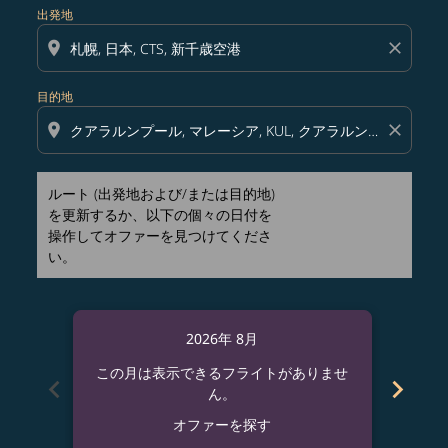
出発地
location_on
close
目的地
location_on
close
ルート (出発地および/または目的地)
を更新するか、以下の個々の日付を
操作してオファーを見つけてくださ
い。
2026年 8月
この月は表示できるフライトがありませ
この
chevron_left
chevron_right
ん。
オファーを探す