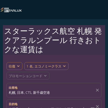

スターラックス航空 札幌 発
クアラルンプール 行きおト
クな運賃は
expand_more
expand_more
往復
1 名, エコノミークラス
expand_more
プロモーションコード
出発地
close
札幌, 日本, CTS, 新千歳空港
目的地
close