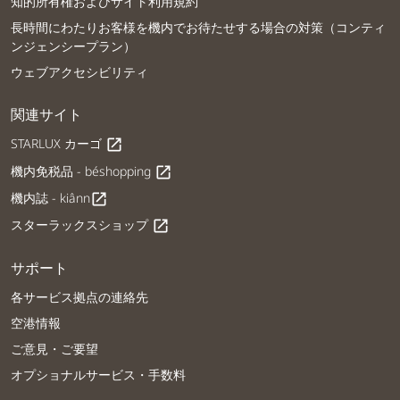
知的所有権およびサイト利用規約
長時間にわたりお客様を機内でお待たせする場合の対策（コンティ
ンジェンシープラン）
ウェブアクセシビリティ
関連サイト
STARLUX カーゴ
open_in_new
機内免税品 - béshopping
open_in_new
機内誌 - kiânn
open_in_new
スターラックスショップ
open_in_new
サポート
各サービス拠点の連絡先
空港情報
ご意見・ご要望
オプショナルサービス・手数料