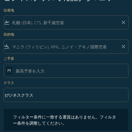
出発地
flight_takeoff
close
目的地
flight_land
close
ご予算
円
クラス
keyboard_arrow_down
ビジネスクラス
クラス option ビジネスクラス Selected
フィルター条件に一致する運賃はありません。フィルター条件を調整
フィルター条件に一致する運賃はありません。フィルタ
ー条件を調整してください。