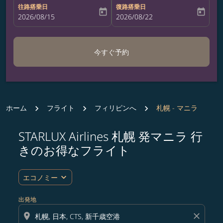
往路搭乗日
復路搭乗日
today
today
fc-booking-departure-date-aria-label
2026/08/15
fc-booking-return-date-aria-label
2026/08/22
今すぐ予約
ホーム
フライト
フィリピンへ
札幌 - マニラ
STARLUX Airlines 札幌 発マニラ 行
ルート (出発地および/または目的地) を更新するか、
きのお得なフライト
expand_more
エコノミー
出発地
location_on
close