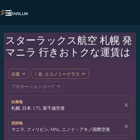

スターラックス航空 札幌 発
マニラ 行きおトクな運賃は
expand_more
expand_more
往復
1 名, エコノミークラス
expand_more
プロモーションコード
出発地
close
札幌, 日本, CTS, 新千歳空港
目的地
close
マニラ, フィリピン, MNL, ニノイ・アキノ国際空港