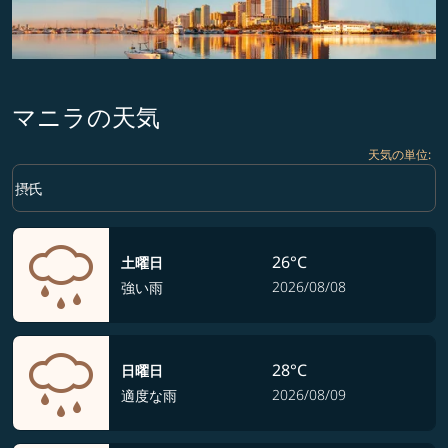
マニラの天気
天気の単位
:
Weather unit option 摂氏 Selected
keyboard_arrow_down
摂氏
26°C
土曜日
2026/08/08
強い雨
28°C
日曜日
2026/08/09
適度な雨