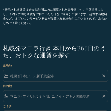
*表示される運賃は過去48時間以内に閲覧された最安値です。空席状況によ
り、予約時に同じ運賃をご利用いただけない場合がございます。超過手荷物料
金など、オプションサービス料金が加算される場合がございますので、あらか
じめご了承ください。
札幌発マニラ行き 本日から365日のう
ち、おトクな運賃を探す
出発地
flight_takeoff
close
目的地
flight_land
close
ご予算