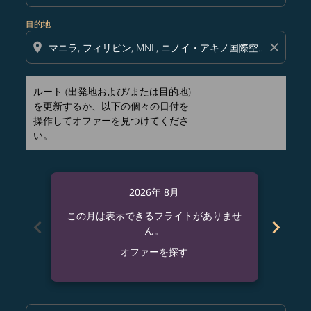
目的地
location_on
close
ルート (出発地および/または目的地)
を更新するか、以下の個々の日付を
操作してオファーを見つけてくださ
い。
2026年 8月
この月は表示できるフライトがありませ
この
chevron_left
chevron_right
ん。
オファーを探す