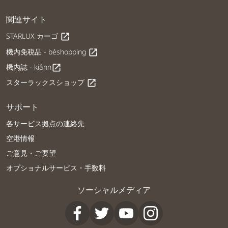
関連サイト
STARLUX カーゴ
open_in_new
機内免税品 - béshopping
open_in_new
機内誌 - kiânn
open_in_new
スターラックスショップ
open_in_new
サポート
各サービス拠点の連絡先
空港情報
ご意見・ご要望
オプショナルサービス・手数料
ソーシャルメディア