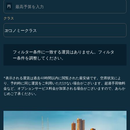
円
クラス
keyboard_arrow_down
エコノミークラス
クラス option エコノミークラス Selected
フィルター条件に一致する運賃はありません。フィルター条件を調整
フィルター条件に一致する運賃はありません。フィルタ
ー条件を調整してください。
*表示される運賃は過去48時間以内に閲覧された最安値です。空席状況によ
り、予約時に同じ運賃をご利用いただけない場合がございます。超過手荷物料
金など、オプションサービス料金が加算される場合がございますので、あらか
じめご了承ください。