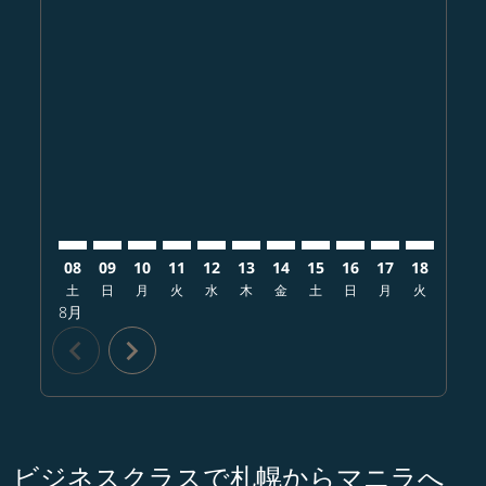
Displaying fares for 8月-2026
CTS–MNL: cmp-view-offers-disclaimer. オファーを探
CTS–MNL: cmp-view-offers-disclaimer. オフ
CTS–MNL: cmp-view-offers-disclaimer.
CTS–MNL: cmp-view-offers-disclai
CTS–MNL: cmp-view-offers-disc
CTS–MNL: cmp-view-offers-
CTS–MNL: cmp-view-offe
CTS–MNL: cmp-view-
CTS–MNL: cmp-vi
CTS–MNL: cm
CTS–MNL:
CTS–
C
08
09
10
11
12
13
14
15
16
17
18
19
土
日
月
火
水
木
金
土
日
月
火
水
8月
chevron_left
chevron_right
ビジネスクラスで札幌からマニラへ