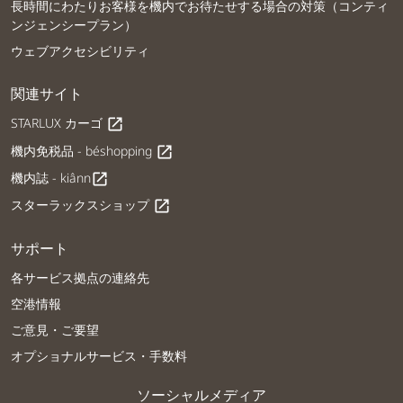
長時間にわたりお客様を機内でお待たせする場合の対策（コンティ
ンジェンシープラン）
ウェブアクセシビリティ
関連サイト
STARLUX カーゴ
open_in_new
機内免税品 - béshopping
open_in_new
機内誌 - kiânn
open_in_new
スターラックスショップ
open_in_new
サポート
各サービス拠点の連絡先
空港情報
ご意見・ご要望
オプショナルサービス・手数料
ソーシャルメディア