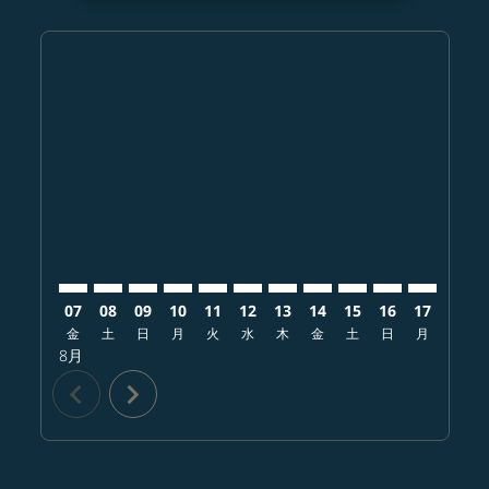
Displaying fares for 8月-2026
CTS–MCO: cmp-view-offers-disclaimer. オファーを探
CTS–MCO: cmp-view-offers-disclaimer. オフ
CTS–MCO: cmp-view-offers-disclaimer.
CTS–MCO: cmp-view-offers-disclai
CTS–MCO: cmp-view-offers-disc
CTS–MCO: cmp-view-offers-
CTS–MCO: cmp-view-offe
CTS–MCO: cmp-view-
CTS–MCO: cmp-vi
CTS–MCO: cm
CTS–MCO:
CTS–
C
07
08
09
10
11
12
13
14
15
16
17
18
金
土
日
月
火
水
木
金
土
日
月
火
8月
chevron_left
chevron_right