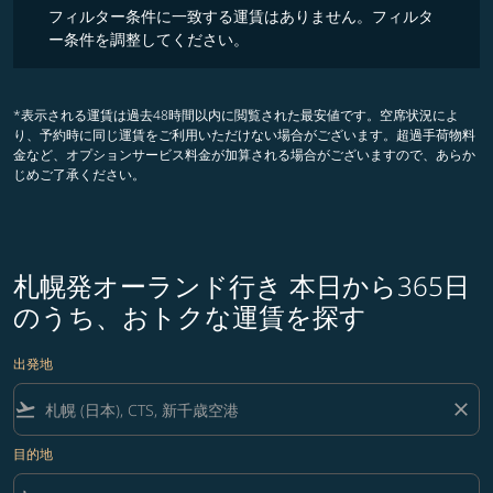
フィルター条件に一致する運賃はありません。フィルタ
ー条件を調整してください。
*表示される運賃は過去48時間以内に閲覧された最安値です。空席状況によ
り、予約時に同じ運賃をご利用いただけない場合がございます。超過手荷物料
金など、オプションサービス料金が加算される場合がございますので、あらか
じめご了承ください。
札幌発オーランド行き 本日から365日
のうち、おトクな運賃を探す
出発地
flight_takeoff
close
目的地