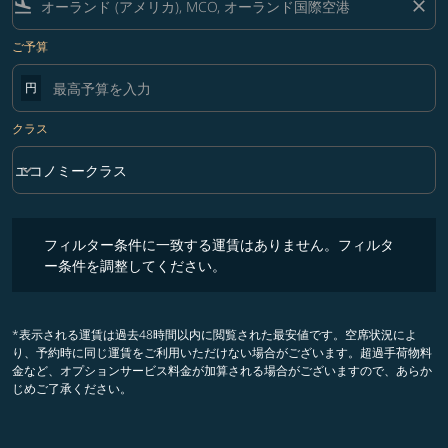
flight_land
close
ご予算
円
クラス
keyboard_arrow_down
エコノミークラス
クラス option エコノミークラス Selected
フィルター条件に一致する運賃はありません。フィルター条件を調整
フィルター条件に一致する運賃はありません。フィルタ
ー条件を調整してください。
*表示される運賃は過去48時間以内に閲覧された最安値です。空席状況によ
り、予約時に同じ運賃をご利用いただけない場合がございます。超過手荷物料
金など、オプションサービス料金が加算される場合がございますので、あらか
じめご了承ください。