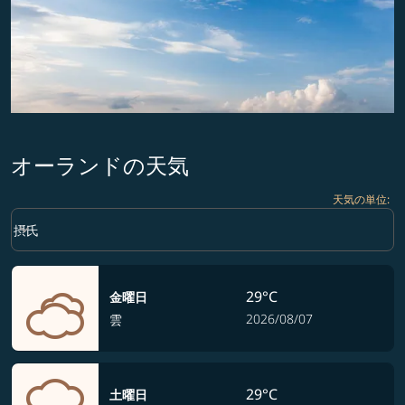
オーランドの天気
天気の単位
:
Weather unit option 摂氏 Selected
keyboard_arrow_down
摂氏
29°C
金曜日
2026/08/07
雲
29°C
土曜日