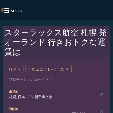

スターラックス航空 札幌 発
オーランド 行きおトクな運
賃は
expand_more
expand_more
往復
1 名, エコノミークラス
expand_more
プロモーションコード
出発地
close
札幌, 日本, CTS, 新千歳空港
目的地
close