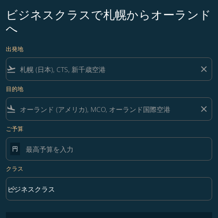
ビジネスクラスで札幌からオーランド
へ
出発地
flight_takeoff
close
目的地
flight_land
close
ご予算
円
クラス
keyboard_arrow_down
ビジネスクラス
クラス option ビジネスクラス Selected
フィルター条件に一致する運賃はありません。フィルター条件を調整