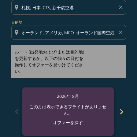
location_on
close
目的地
location_on
close
ルート (出発地および/または目的地)
を更新するか、以下の個々の日付を
操作してオファーを見つけてくださ
い。
2026年 8月
この月は表示できるフライトがありませ
この
chevron_left
chevron_right
ん。
オファーを探す