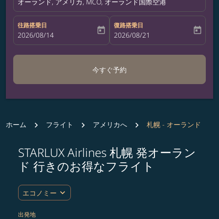
オーランド, アメリカ, MCO, オーランド国際空港
往路搭乗日
復路搭乗日
today
today
fc-booking-departure-date-aria-label
2026/08/14
fc-booking-return-date-aria-label
2026/08/21
今すぐ予約
ホーム
フライト
アメリカへ
札幌 - オーランド
STARLUX Airlines 札幌 発オーラン
ルート (出発地および/または目的地) を更新するか、
ド 行きのお得なフライト
expand_more
エコノミー
出発地