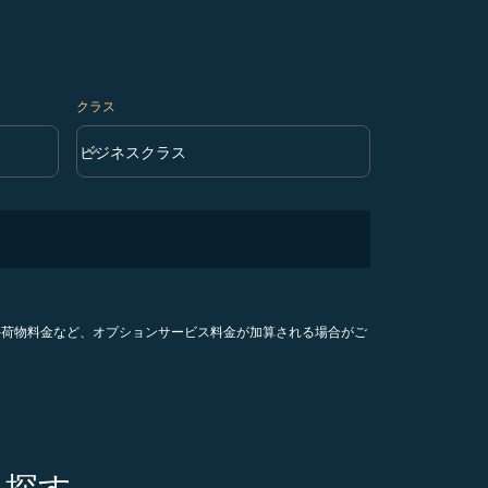
クラス
keyboard_arrow_down
ビジネスクラス
クラス option ビジネスクラス Selected
手荷物料金など、オプションサービス料金が加算される場合がご
を探す