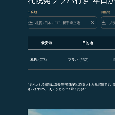
出発地
目的地
flight_takeoff
close
flight_land
最安値
目的地
札幌発プラハ行き 本日から365日のうち、お
札幌 (CTS)
プラハ (PRG)
*表示される運賃は過去48時間以内に閲覧された最安値です
ざいますので、あらかじめご了承ください。