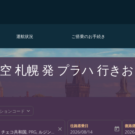
運航状況
ご搭乗のお手続き
 札幌 発 プラハ 行き
expand_more
ションコード
往路搭乗日
復路
close
today
fc-booking-departure-date-aria-la
2026/08/14
fc-bo
2026