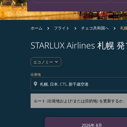
ホーム
フライト
チェコ共和国へ
札幌
STARLUX Airlines
ルート (出発地および/または目的地) を更
expand_more
エコノミー
出発地
location_on
ルート (出発地および/または目的地) を更新する
2026年 8月