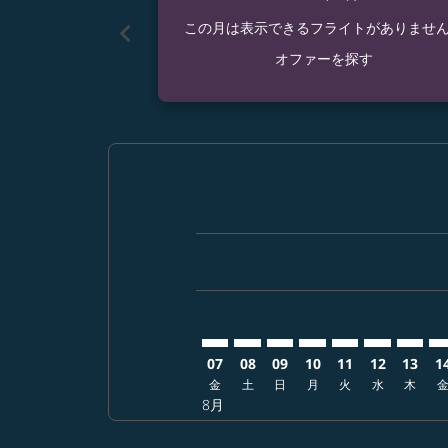
chevron_left
この月は表示できるフライトがありませ
オファーを探す
Displaying fares for 8月-2026
CTS–PRG: cmp-view-offers-di
CTS–PRG: cmp-view-offer
CTS–PRG: cmp-view-of
CTS–PRG: cmp-vie
CTS–PRG: cmp
CTS–PRG: 
CTS–P
CT
07
08
09
10
11
12
13
1
金
土
日
月
火
水
木
8月