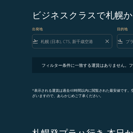
ビジネスクラスで札幌か
出発地
目的地
flight_takeoff
close
flight_land
フィルター条件に一致する運賃はありません。フィル
フィルター条件に一致する運賃はありません。フ
*表示される運賃は過去48時間以内に閲覧された最安値です
ざいますので、あらかじめご了承ください。
札幌発プラハ行き 本日