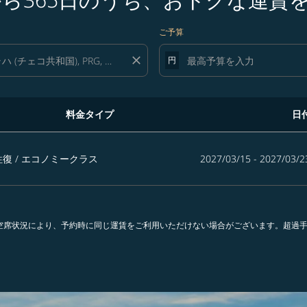
ご予算
close
円
料金タイプ
日
トクな運賃を探す
往復
/
エコノミークラス
2027/03/15 - 2027/03/2
。空席状況により、予約時に同じ運賃をご利用いただけない場合がございます。超過