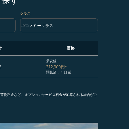
クラス
keyboard_arrow_down
エコノミークラス
クラス option エコノミークラス Selected
付
価格
最安値
3
212,900円
*
閲覧済： 1 日 前
手荷物料金など、オプションサービス料金が加算される場合がご