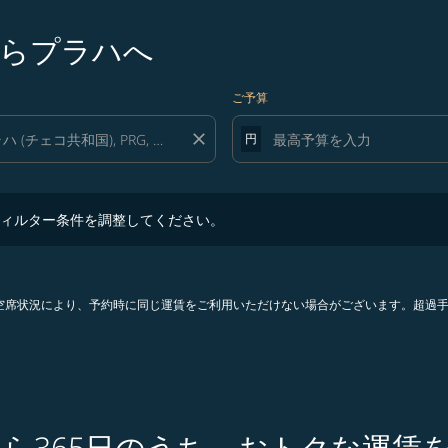
らプラハへ
ご予算
close
円
ター条件を調整してください。
ィルター条件を調整してください。
。空席状況により、予約時に同じ運賃をご利用いただけない場合がございます。超過
から365日のうち、おトクな運賃