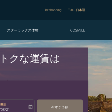
béshopping
日本
-
日本語
スターラックス体験
COSMILE
おトクな運賃は
搭乗日
today
今すぐ予約
bel
oking-return-date-aria-label
/08/21