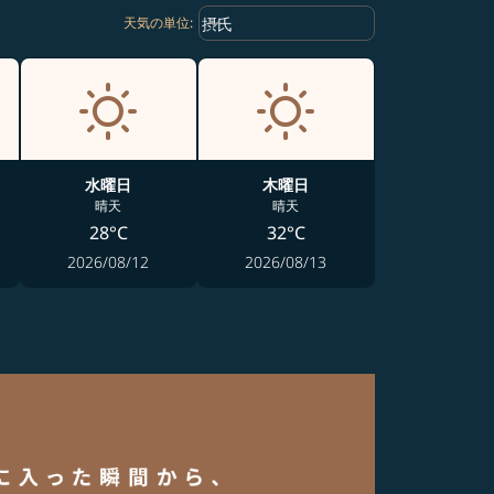
Weather unit option 摂氏 Selected
keyboard_arrow_down
摂氏
天気の単位
:
水曜日
木曜日
晴天
晴天
28°C
32°C
2026/08/12
2026/08/13