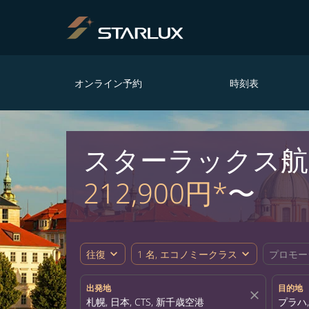
オンライン予約
時刻表
スターラックス航空
212,900円*
〜
expand_more
expand_more
往復
1 名, エコノミークラス
プロモー
出発地
目的地
close