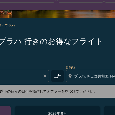
 - プラハ
 札幌 発プラハ 行きのお得なフライト
新するか、以下の個々の日付を操作してオファーを見つけてくださ
目的地
compare_arrows
close
location_on
か、以下の個々の日付を操作してオファーを見つけてください。
2026年 9月