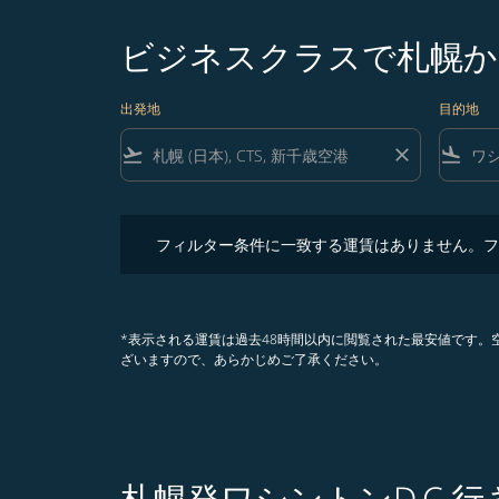
ビジネスクラスで札幌から
出発地
目的地
flight_takeoff
close
flight_land
フィルター条件に一致する運賃はありません。フィル
フィルター条件に一致する運賃はありません。フ
*表示される運賃は過去48時間以内に閲覧された最安値です
ざいますので、あらかじめご了承ください。
札幌発ワシントンD.C.