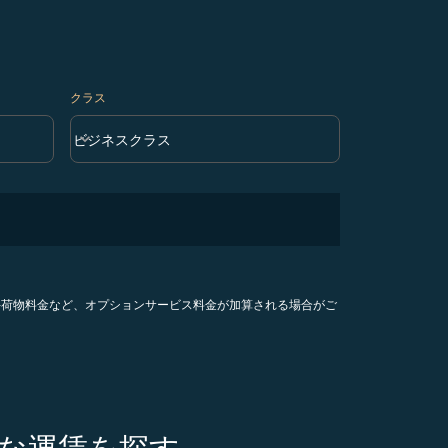
クラス
keyboard_arrow_down
ビジネスクラス
クラス option ビジネスクラス Selected
手荷物料金など、オプションサービス料金が加算される場合がご
クな運賃を探す