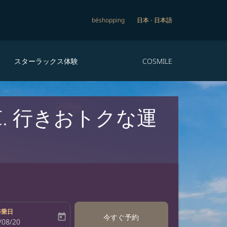
béshopping
日本
-
日本語
スターラックス体験
COSMILE
C. 行きおトクな運
搭乗日
today
今すぐ予約
bel
oking-return-date-aria-label
/08/20