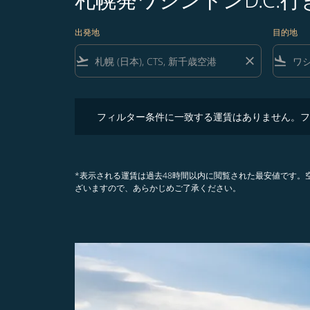
出発地
目的地
flight_takeoff
close
flight_land
フィルター条件に一致する運賃はありません。フィル
フィルター条件に一致する運賃はありません。フ
*表示される運賃は過去48時間以内に閲覧された最安値です
ざいますので、あらかじめご了承ください。