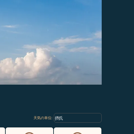
Weather unit option 摂氏 Selected
keyboard_arrow_down
摂氏
天気の単位
: