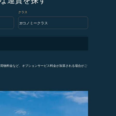
クラス
keyboard_arrow_down
エコノミークラス
クラス option エコノミークラス Selected
手荷物料金など、オプションサービス料金が加算される場合がご