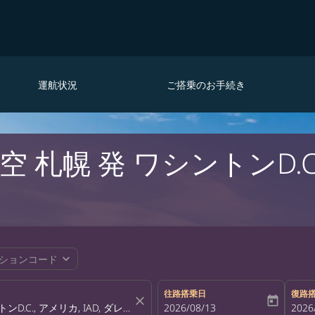
運航状況
ご搭乗のお手続き
 札幌 発 ワシントンD.
expand_more
ションコード
往路搭乗日
復路
close
today
fc-booking-departure-date-aria-la
2026/08/13
fc-bo
2026