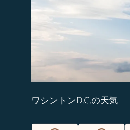
ワシントンD.C.の天気