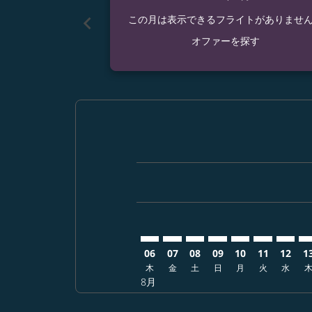
chevron_left
この月は表示できるフライトがありませ
オファーを探す
Displaying fares for 8月-2026
CTS–IAD: cmp-view-offers-di
CTS–IAD: cmp-view-offers
CTS–IAD: cmp-view-of
CTS–IAD: cmp-vie
CTS–IAD: cmp-
CTS–IAD: 
CTS–I
CT
06
07
08
09
10
11
12
1
木
金
土
日
月
火
水
8月