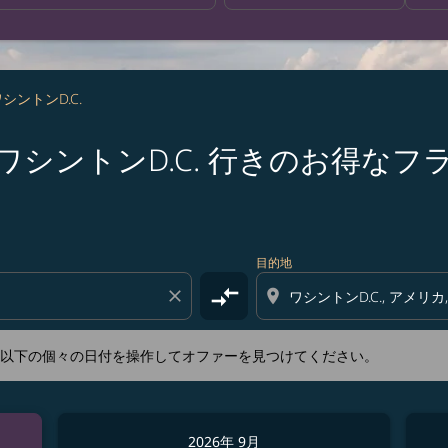
ワシントンD.C.
 札幌 発ワシントンD.C. 行きのお得な
新するか、以下の個々の日付を操作してオファーを見つけてくださ
目的地
compare_arrows
close
location_on
か、以下の個々の日付を操作してオファーを見つけてください。
2026年 9月