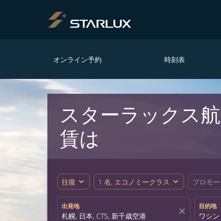
オンライン予約
時刻表
スターラックス航空
賃は
expand_more
expand_more
往復
1 名, エコノミークラス
プロモー
出発地
目的地
close