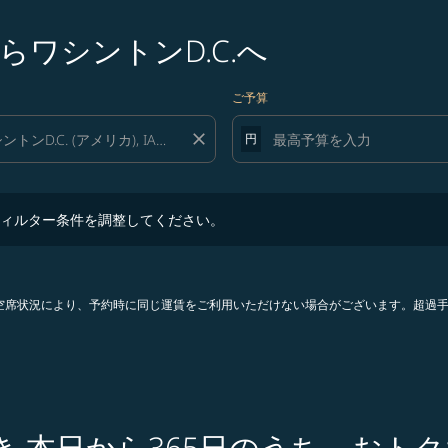
ワシントンD.C.へ
ご予算
close
円
ター条件を調整してください。
ィルター条件を調整してください。
。空席状況により、予約時に同じ運賃をご利用いただけない場合がございます。超過
行き 本日から365日のうち、おト