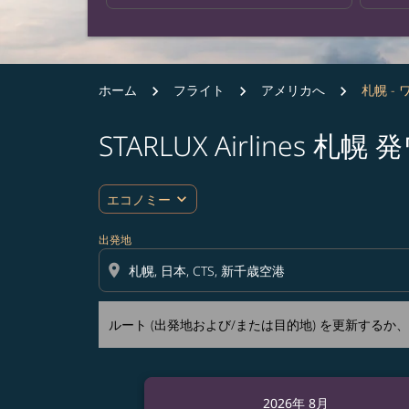
ホーム
フライト
アメリカへ
札幌 - 
STARLUX Airlines
ルート (出発地および/または目的地) を更
expand_more
エコノミー
出発地
location_on
ルート (出発地および/または目的地) を更新する
2026年 8月