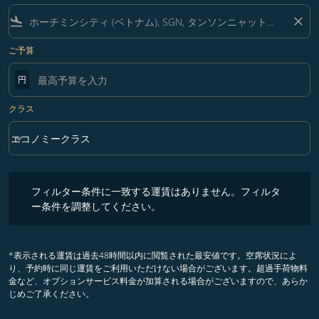
flight_land
close
ご予算
円
クラス
keyboard_arrow_down
エコノミークラス
クラス option エコノミークラス Selected
フィルター条件に一致する運賃はありません。フィルター条件を調整
フィルター条件に一致する運賃はありません。フィルタ
ー条件を調整してください。
*表示される運賃は過去48時間以内に閲覧された最安値です。空席状況によ
り、予約時に同じ運賃をご利用いただけない場合がございます。超過手荷物料
金など、オプションサービス料金が加算される場合がございますので、あらか
じめご了承ください。