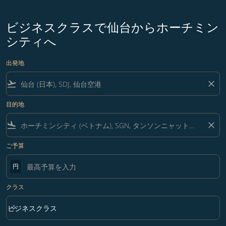
ビジネスクラスで仙台からホーチミン
シティへ
出発地
flight_takeoff
close
目的地
flight_land
close
ご予算
円
クラス
keyboard_arrow_down
ビジネスクラス
クラス option ビジネスクラス Selected