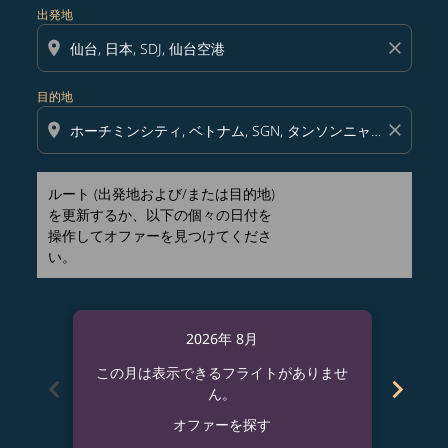
出発地
location_on
close
目的地
location_on
close
ルート (出発地および/または目的地)
を更新するか、以下の個々の日付を
操作してオファーを見つけてくださ
い。
2026年 8月
この月は表示できるフライトがありませ
この
chevron_left
chevron_right
ん。
オファーを探す