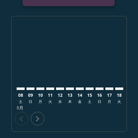
Displaying fares for 8月-2026
SDJ–SGN: cmp-view-offers-disclaimer. オファーを探
SDJ–SGN: cmp-view-offers-disclaimer. オファ
SDJ–SGN: cmp-view-offers-disclaimer.
SDJ–SGN: cmp-view-offers-disclaim
SDJ–SGN: cmp-view-offers-disc
SDJ–SGN: cmp-view-offers-d
SDJ–SGN: cmp-view-offe
SDJ–SGN: cmp-view-o
SDJ–SGN: cmp-vi
SDJ–SGN: cm
SDJ–SGN:
SDJ–
S
08
09
10
11
12
13
14
15
16
17
18
19
土
日
月
火
水
木
金
土
日
月
火
水
8月
chevron_left
chevron_right