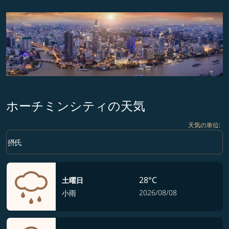
ホーチミンシティの天気
天気の単位
:
Weather unit option 摂氏 Selected
keyboard_arrow_down
摂氏
28°C
土曜日
2026/08/08
小雨