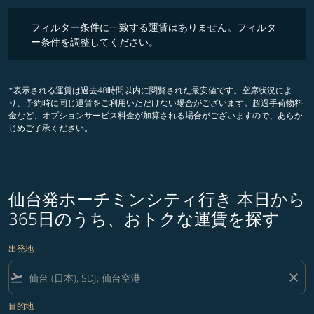
フィルター条件に一致する運賃はありません。フィルター条件を調整
フィルター条件に一致する運賃はありません。フィルタ
ー条件を調整してください。
*表示される運賃は過去48時間以内に閲覧された最安値です。空席状況によ
り、予約時に同じ運賃をご利用いただけない場合がございます。超過手荷物料
金など、オプションサービス料金が加算される場合がございますので、あらか
じめご了承ください。
仙台発ホーチミンシティ行き 本日から
365日のうち、おトクな運賃を探す
出発地
flight_takeoff
close
目的地