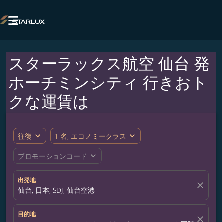

スターラックス航空 仙台 発
ホーチミンシティ 行きおト
クな運賃は
expand_more
expand_more
往復
1 名, エコノミークラス
expand_more
プロモーションコード
出発地
close
仙台, 日本, SDJ, 仙台空港
目的地
close