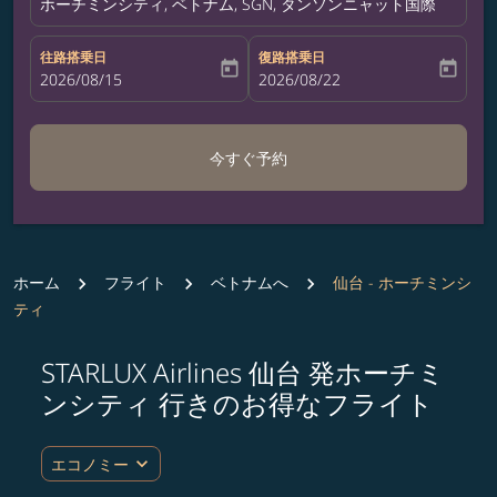
ホーチミンシティ, ベトナム, SGN, タンソンニャット国際空港
往路搭乗日
復路搭乗日
today
today
fc-booking-departure-date-aria-label
2026/08/15
fc-booking-return-date-aria-label
2026/08/22
今すぐ予約
ホーム
フライト
ベトナムへ
仙台 - ホーチミンシ
ティ
STARLUX Airlines 仙台 発ホーチミ
ルート (出発地および/または目的地) を更新するか、
ンシティ 行きのお得なフライト
expand_more
エコノミー