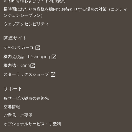
知的所有権およびサイト利用規約
長時間にわたりお客様を機内でお待たせする場合の対策（コンティ
ンジェンシープラン）
ウェブアクセシビリティ
関連サイト
STARLUX カーゴ
open_in_new
機内免税品 - béshopping
open_in_new
機内誌 - kiânn
open_in_new
スターラックスショップ
open_in_new
サポート
各サービス拠点の連絡先
空港情報
ご意見・ご要望
オプショナルサービス・手数料