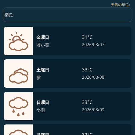
天気の単位
:
Weather unit option 摂氏 Selected
keyboard_arrow_down
摂氏
31°C
金曜日
2026/08/07
薄い雲
33°C
土曜日
2026/08/08
雲
33°C
日曜日
2026/08/09
小雨
32°C
月曜日