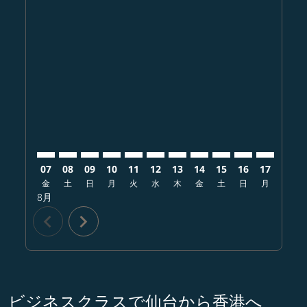
Displaying fares for 8月-2026
SDJ–HKG: cmp-view-offers-disclaimer. オファーを探
SDJ–HKG: cmp-view-offers-disclaimer. オファ
SDJ–HKG: cmp-view-offers-disclaimer.
SDJ–HKG: cmp-view-offers-disclaim
SDJ–HKG: cmp-view-offers-disc
SDJ–HKG: cmp-view-offers-d
SDJ–HKG: cmp-view-offe
SDJ–HKG: cmp-view-o
SDJ–HKG: cmp-vi
SDJ–HKG: cm
SDJ–HKG:
SDJ–
S
07
08
09
10
11
12
13
14
15
16
17
18
金
土
日
月
火
水
木
金
土
日
月
火
8月
chevron_left
chevron_right
ビジネスクラスで仙台から香港へ