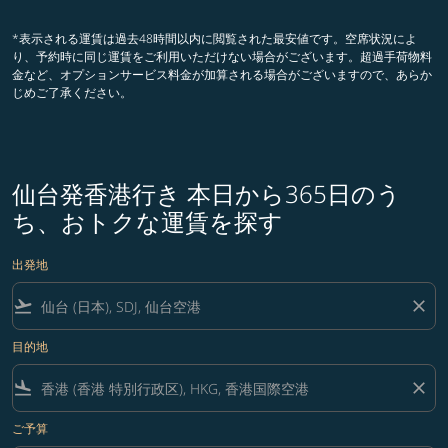
*表示される運賃は過去48時間以内に閲覧された最安値です。空席状況によ
り、予約時に同じ運賃をご利用いただけない場合がございます。超過手荷物料
金など、オプションサービス料金が加算される場合がございますので、あらか
じめご了承ください。
仙台発香港行き 本日から365日のう
ち、おトクな運賃を探す
出発地
flight_takeoff
close
目的地
flight_land
close
ご予算