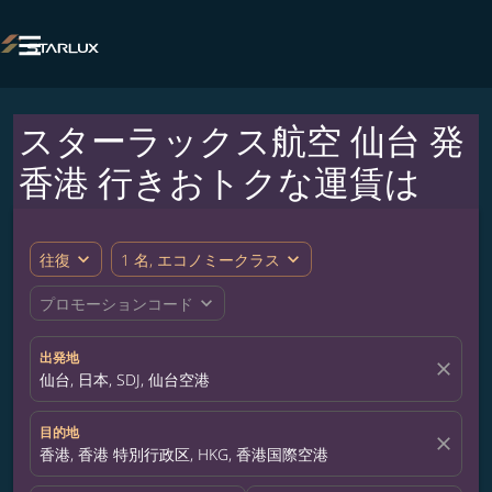

スターラックス航空 仙台 発
香港 行きおトクな運賃は
expand_more
expand_more
往復
1 名, エコノミークラス
expand_more
プロモーションコード
出発地
close
仙台, 日本, SDJ, 仙台空港
目的地
close
香港, 香港 特別行政区, HKG, 香港国際空港