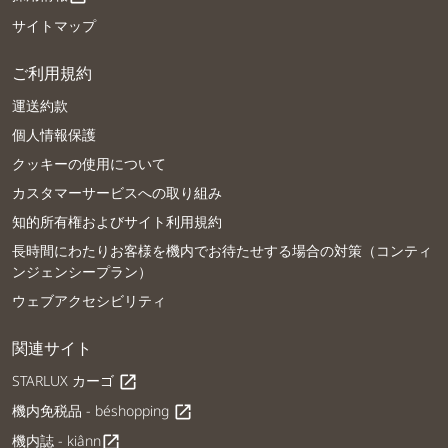
サイトマップ
ご利用規約
運送約款
個人情報保護
クッキーの使用について
カスタマーサービスへの取り組み
知的所有権およびサイト利用規約
長時間にわたりお客様を機内でお待たせする場合の対策（コンティ
ンジェンシープラン）
ウェブアクセシビリティ
関連サイト
STARLUX カーゴ
open_in_new
機内免税品 - béshopping
open_in_new
機内誌 - kiânn
open_in_new