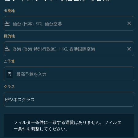
出発地
flight_takeoff
close
目的地
flight_land
close
ご予算
円
クラス
keyboard_arrow_down
ビジネスクラス
クラス option ビジネスクラス Selected
フィルター条件に一致する運賃はありません。フィルター条件を調整
フィルター条件に一致する運賃はありません。フィルタ
ー条件を調整してください。