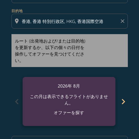
目的地
location_on
close
ルート (出発地および/または目的地)
を更新するか、以下の個々の日付を
操作してオファーを見つけてくださ
い。
2026年 8月
この月は表示できるフライトがありませ
この
chevron_left
chevron_right
ん。
オファーを探す