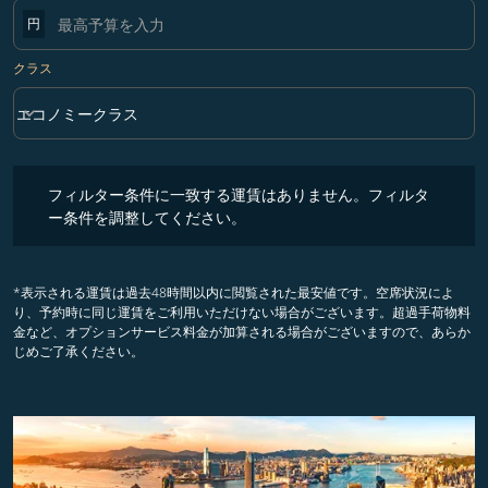
円
クラス
keyboard_arrow_down
エコノミークラス
クラス option エコノミークラス Selected
フィルター条件に一致する運賃はありません。フィルター条件を調整
フィルター条件に一致する運賃はありません。フィルタ
ー条件を調整してください。
*表示される運賃は過去48時間以内に閲覧された最安値です。空席状況によ
り、予約時に同じ運賃をご利用いただけない場合がございます。超過手荷物料
金など、オプションサービス料金が加算される場合がございますので、あらか
じめご了承ください。