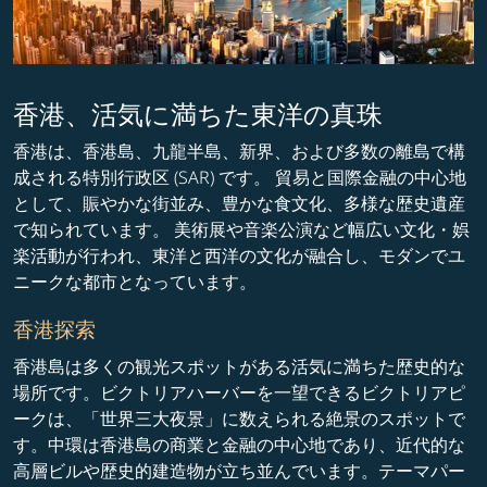
香港、活気に満ちた東洋の真珠
香港は、香港島、九龍半島、新界、および多数の離島で構
成される特別行政区 (SAR) です。 貿易と国際金融の中心地
として、賑やかな街並み、豊かな食文化、多様な歴史遺産
で知られています。 美術展や音楽公演など幅広い文化・娯
楽活動が行われ、東洋と西洋の文化が融合し、モダンでユ
ニークな都市となっています。
香港探索
香港島は多くの観光スポットがある活気に満ちた歴史的な
場所です。ビクトリアハーバーを一望できるビクトリアピ
ークは、「世界三大夜景」に数えられる絶景のスポットで
す。中環は香港島の商業と金融の中心地であり、近代的な
高層ビルや歴史的建造物が立ち並んでいます。テーマパー