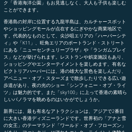
ク「香港海洋公園」もお見逃しなく、大人も子供も楽しむ
ことができます。
香港島の対岸に位置する九龍半島は、カルチャースポット
やショッピングモールが点在するにぎやかな商業地区で
す。代表的なものとして、尖沙咀エリアの「ハーバーシテ
ィ」や「K11」、旺角エリアのポートランド・ストリート
にある「ニューセンチュリープラザ」や「ランガムプレイ
ス」などが挙げられます。レストランや娯楽施設もあり、
ショッピングやエンターテイメントを楽しめます。有名な
ビクトリアハーバーには、港の雄大な景色を楽しんだり、
アベニュー・オブ・スターズまで散歩したりできる広い遊
歩道があり、夜の光のショー「シンフォニー・オブ・ライ
ツ」は魅力的です。また「sky100」に上って香港の素晴ら
しいパノラマを眺めるのはいかがでしょうか。
新界には、最も有名なアトラクションは、アジアで2番目
に大きい香港ディズニーランドです。世界初の「アナと雪
の女王」のテーマランド「ワールド・オブ・フローズン」