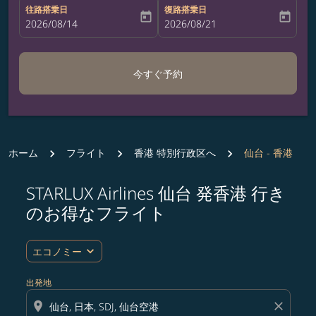
往路搭乗日
復路搭乗日
today
today
fc-booking-departure-date-aria-label
2026/08/14
fc-booking-return-date-aria-label
2026/08/21
今すぐ予約
ホーム
フライト
香港 特別行政区へ
仙台 - 香港
STARLUX Airlines 仙台 発香港 行き
ルート (出発地および/または目的地) を更新するか、
のお得なフライト
expand_more
エコノミー
出発地
location_on
close