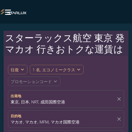

スターラックス航空 東京 発
マカオ 行きおトクな運賃は
expand_more
expand_more
往復
1 名, エコノミークラス
expand_more
プロモーションコード
出発地
close
東京, 日本, NRT, 成田国際空港
目的地
close
マカオ, マカオ, MFM, マカオ国際空港