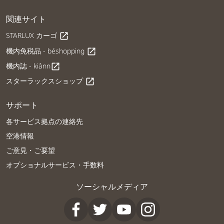
関連サイト
STARLUX カーゴ
open_in_new
機内免税品 - béshopping
open_in_new
機内誌 - kiânn
open_in_new
スターラックスショップ
open_in_new
サポート
各サービス拠点の連絡先
空港情報
ご意見・ご要望
オプショナルサービス・手数料
ソーシャルメディア