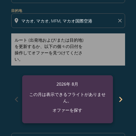
目的地
location_on
close
ルート (出発地および/または目的地)
を更新するか、以下の個々の日付を
操作してオファーを見つけてくださ
い。
2026年 8月
この月は表示できるフライトがありませ
この
chevron_left
chevron_right
ん。
オファーを探す