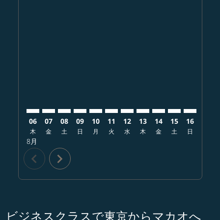
Displaying fares for 8月-2026
NRT–MFM: cmp-view-offers-disclaimer. オファーを
NRT–MFM: cmp-view-offers-disclaimer. オフ
NRT–MFM: cmp-view-offers-disclaimer
NRT–MFM: cmp-view-offers-disclai
NRT–MFM: cmp-view-offers-dis
NRT–MFM: cmp-view-offers-
NRT–MFM: cmp-view-offe
NRT–MFM: cmp-view-
NRT–MFM: cmp-vi
NRT–MFM: cm
NRT–MFM:
NRT–
N
06
07
08
09
10
11
12
13
14
15
16
17
木
金
土
日
月
火
水
木
金
土
日
月
8月
chevron_left
chevron_right
ビジネスクラスで東京からマカオへ