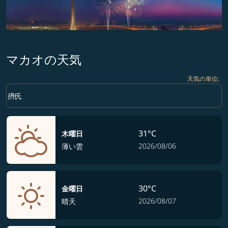
マカオの天気
天気の単位
:
Weather unit option 摂氏 Selected
keyboard_arrow_down
摂氏
31°C
木曜日
2026/08/06
薄い雲
30°C
金曜日
2026/08/07
晴天