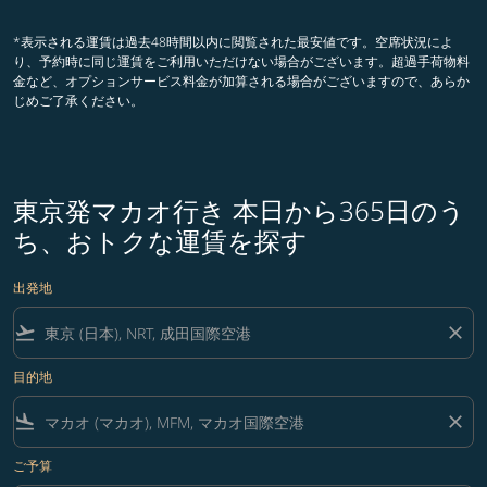
*表示される運賃は過去48時間以内に閲覧された最安値です。空席状況によ
り、予約時に同じ運賃をご利用いただけない場合がございます。超過手荷物料
金など、オプションサービス料金が加算される場合がございますので、あらか
じめご了承ください。
東京発マカオ行き 本日から365日のう
ち、おトクな運賃を探す
出発地
flight_takeoff
close
目的地
flight_land
close
ご予算