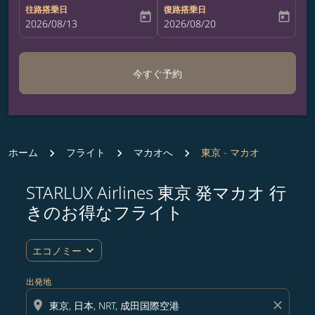
往路搭乗日
復路搭乗日
today
today
fc-booking-departure-date-aria-label
2026/08/13
fc-booking-return-date-aria-label
2026/08/20
今すぐ予約
ホーム
フライト
マカオへ
東京 - マカオ
STARLUX Airlines 東京 発マカオ 行
ルート (出発地および/または目的地) を更新するか、
きのお得なフライト
expand_more
エコノミー
出発地
location_on
close