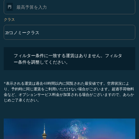
円
クラス
keyboard_arrow_down
エコノミークラス
クラス option エコノミークラス Selected
フィルター条件に一致する運賃はありません。フィルター条件を調整
フィルター条件に一致する運賃はありません。フィルタ
ー条件を調整してください。
*表示される運賃は過去48時間以内に閲覧された最安値です。空席状況によ
り、予約時に同じ運賃をご利用いただけない場合がございます。超過手荷物料
金など、オプションサービス料金が加算される場合がございますので、あらか
じめご了承ください。