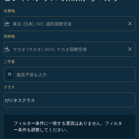
出発地
flight_takeoff
close
目的地
flight_land
close
ご予算
円
クラス
keyboard_arrow_down
ビジネスクラス
クラス option ビジネスクラス Selected
フィルター条件に一致する運賃はありません。フィルター条件を調整
フィルター条件に一致する運賃はありません。フィルタ
ー条件を調整してください。