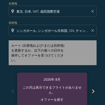
出発地
location_on
close
目的地
location_on
close
ルート (出発地および/または目的地)
を更新するか、以下の個々の日付を
操作してオファーを見つけてくださ
い。
2026年 8月
この月は表示できるフライトがありませ
この
chevron_left
chevron_right
ん。
オファーを探す