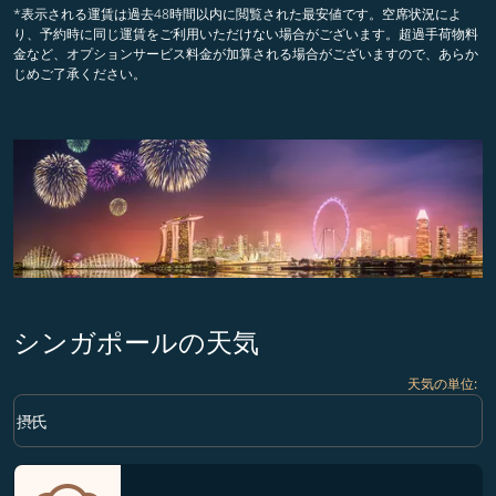
*表示される運賃は過去48時間以内に閲覧された最安値です。空席状況によ
り、予約時に同じ運賃をご利用いただけない場合がございます。超過手荷物料
金など、オプションサービス料金が加算される場合がございますので、あらか
じめご了承ください。
シンガポールの天気
天気の単位
:
Weather unit option 摂氏 Selected
keyboard_arrow_down
摂氏