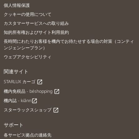
個人情報保護
クッキーの使用について
カスタマーサービスへの取り組み
知的所有権およびサイト利用規約
長時間にわたりお客様を機内でお待たせする場合の対策（コンティ
ンジェンシープラン）
ウェブアクセシビリティ
関連サイト
STARLUX カーゴ
open_in_new
機内免税品 - béshopping
open_in_new
機内誌 - kiânn
open_in_new
スターラックスショップ
open_in_new
サポート
各サービス拠点の連絡先