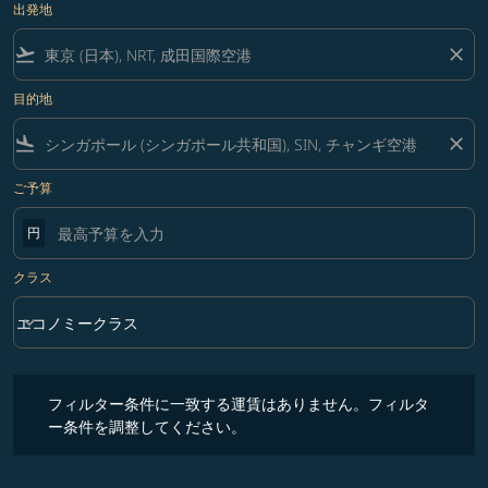
出発地
flight_takeoff
close
目的地
flight_land
close
ご予算
円
クラス
keyboard_arrow_down
エコノミークラス
クラス option エコノミークラス Selected
フィルター条件に一致する運賃はありません。フィルター条件を調整
フィルター条件に一致する運賃はありません。フィルタ
ー条件を調整してください。