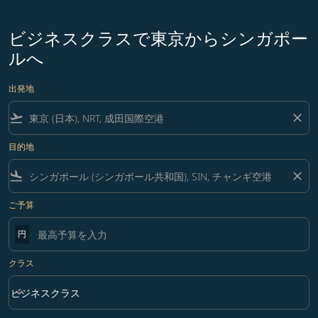
ビジネスクラスで東京からシンガポー
ルへ
出発地
flight_takeoff
close
目的地
flight_land
close
ご予算
円
クラス
keyboard_arrow_down
ビジネスクラス
クラス option ビジネスクラス Selected