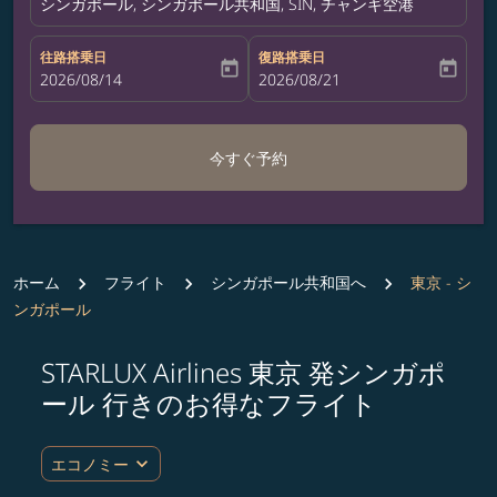
シンガポール, シンガポール共和国, SIN, チャンギ空港
往路搭乗日
復路搭乗日
today
today
fc-booking-departure-date-aria-label
2026/08/14
fc-booking-return-date-aria-label
2026/08/21
今すぐ予約
ホーム
フライト
シンガポール共和国へ
東京 - シ
ンガポール
STARLUX Airlines 東京 発シンガポ
ルート (出発地および/または目的地) を更新するか、
ール 行きのお得なフライト
expand_more
エコノミー