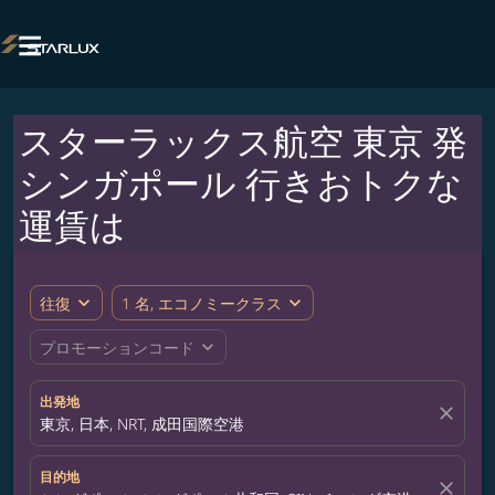

スターラックス航空 東京 発
シンガポール 行きおトクな
運賃は
expand_more
expand_more
往復
1 名, エコノミークラス
expand_more
プロモーションコード
出発地
close
東京, 日本, NRT, 成田国際空港
目的地
close