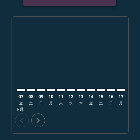
Displaying fares for 8月-2026
NRT–SIN: cmp-view-offers-disclaimer. オファーを探す
NRT–SIN: cmp-view-offers-disclaimer. オファ
NRT–SIN: cmp-view-offers-disclaimer. 
NRT–SIN: cmp-view-offers-disclaim
NRT–SIN: cmp-view-offers-disc
NRT–SIN: cmp-view-offers-d
NRT–SIN: cmp-view-offe
NRT–SIN: cmp-view-o
NRT–SIN: cmp-vi
NRT–SIN: cmp
NRT–SIN:
NRT–
N
07
08
09
10
11
12
13
14
15
16
17
18
金
土
日
月
火
水
木
金
土
日
月
火
8月
chevron_left
chevron_right