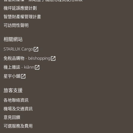
機坪延誤應變計劃
智慧財產權管理計畫
可訪問性聲明
相關網站
STARLUX Cargo
open_in_new
免稅品購物 - béshopping
open_in_new
機上雜誌 - kiânn
open_in_new
星宇小舖
open_in_new
旅客支援
各地聯絡資訊
機場及交通資訊
意見回饋
可選服務及費用