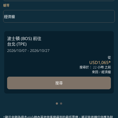
艙等
keyboard_arrow_down
經濟艙
艙等 option 經濟艙 Selected
波士頓 (BOS)
前往
台北 (TPE)
2026/10/07 - 2026/10/27
從
USD1,065
*
搜尋於： 22 小時 之前
來回
/
經濟艙
搜尋
顯示 cmp-pagination-showing-
顯示 cmp-pagination-showin
*顯示金額為過去48小時內其他旅客搜尋到的最低票價，將可能依機位供應及稅