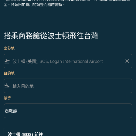
金、各類附加費用的調整而隨時變動。
搭乘商務艙從波士頓飛往台灣
出發地
flight_takeoff
close
目的地
flight_land
艙等
keyboard_arrow_down
商務艙
艙等 option 商務艙 Selected
波士頓 (BOS)
前往