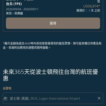
從
台北 (TPE)
USD6,874
*
2026/09/04 - 2026/09/11
搜尋於： 1 天 之前
來回
/
商務艙
搜尋
*顯示金額為過去48小時內其他旅客搜尋到的最低票價，將可能依機位供應及稅
金、各類附加費用的調整而隨時變動。
未來365天從波士頓飛往台灣的航班優
惠
出發地
flight_takeoff
close