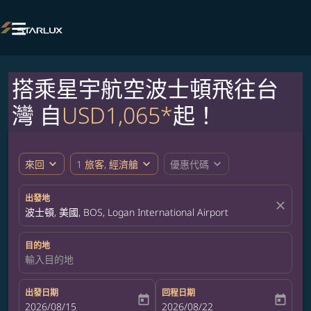

搭乘星宇航空波士頓飛往台
灣 自
USD1,065*
起！
expand_more
expand_more
expand_more
來回
1 旅客, 經濟艙
優惠代碼
出發地
close
波士頓, 美國, BOS, Logan International Airport
目的地
輸入目的地
出發日期
回程日期
today
today
fc-booking-departure-date-aria-label
2026/08/15
fc-booking-return-date-aria-label
2026/08/22