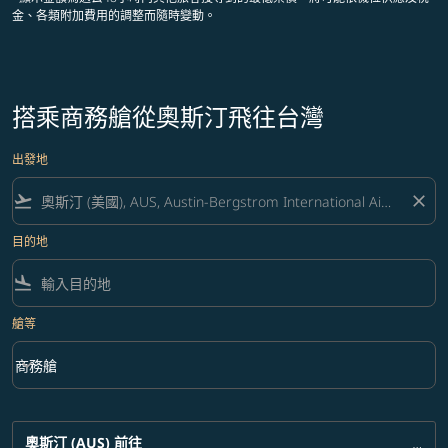
金、各類附加費用的調整而隨時變動。
搭乘商務艙從奧斯汀飛往台灣
出發地
flight_takeoff
close
目的地
flight_land
艙等
keyboard_arrow_down
商務艙
艙等 option 商務艙 Selected
奧斯汀 (AUS)
前往