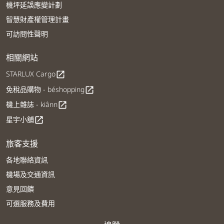
機坪延誤應變計劃
智慧財產權管理計畫
可訪問性聲明
相關網站
STARLUX Cargo
open_in_new
免稅品購物 - béshopping
open_in_new
機上雜誌 - kiânn
open_in_new
星宇小舖
open_in_new
旅客支援
各地聯絡資訊
機場及交通資訊
意見回饋
可選服務及費用