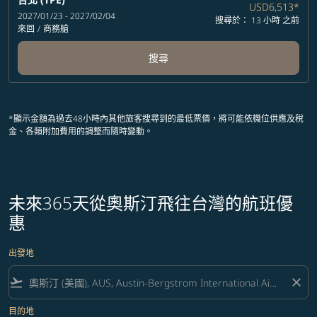
USD6,513
*
2027/01/23 - 2027/02/04
搜尋於： 13 小時 之前
來回
/
商務艙
搜尋
*顯示金額為過去48小時內其他旅客搜尋到的最低票價，將可能依機位供應及稅
金、各類附加費用的調整而隨時變動。
未來365天從奧斯汀飛往台灣的航班優
惠
出發地
flight_takeoff
close
目的地