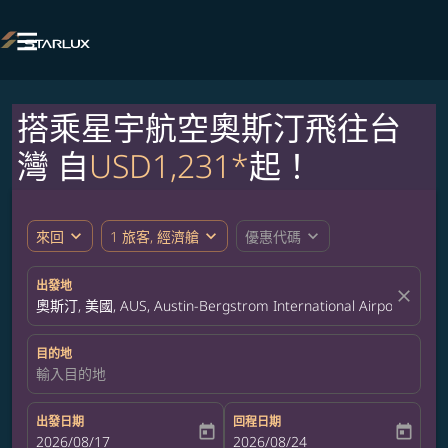

搭乘星宇航空奧斯汀飛往台
灣 自
USD1,231*
起！
expand_more
expand_more
expand_more
來回
1 旅客, 經濟艙
優惠代碼
出發地
close
奧斯汀, 美國, AUS, Austin-Bergstrom International Airport
目的地
輸入目的地
出發日期
回程日期
today
today
fc-booking-departure-date-aria-label
2026/08/17
fc-booking-return-date-aria-label
2026/08/24