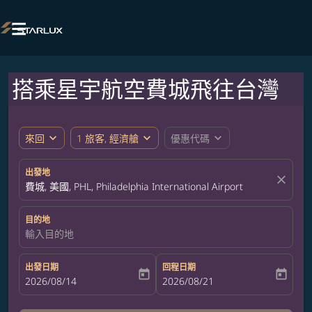

搭乘星宇航空費城飛往台灣
expand_more
expand_more
expand_more
來回
1 旅客, 經濟艙
優惠代碼
出發地
close
費城, 美國, PHL, Philadelphia International Airport
目的地
輸入目的地
出發日期
回程日期
today
today
fc-booking-departure-date-aria-label
2026/08/14
fc-booking-return-date-aria-label
2026/08/21