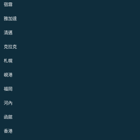
宿霧
雅加達
清邁
克拉克
札幌
峴港
福岡
河內
函館
香港