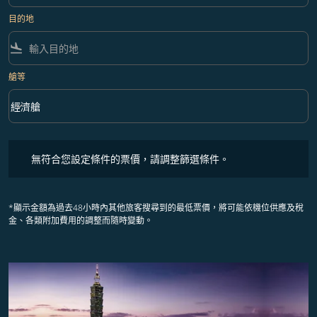
目的地
flight_land
艙等
keyboard_arrow_down
經濟艙
艙等 option 經濟艙 Selected
無符合您設定條件的票價，請調整篩選條件。
無符合您設定條件的票價，請調整篩選條件。
*顯示金額為過去48小時內其他旅客搜尋到的最低票價，將可能依機位供應及稅
金、各類附加費用的調整而隨時變動。