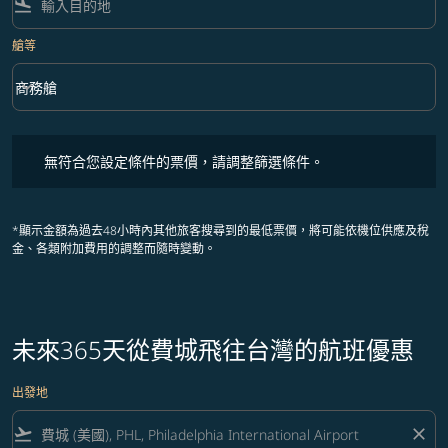
flight_land
艙等
keyboard_arrow_down
商務艙
艙等 option 商務艙 Selected
無符合您設定條件的票價，請調整篩選條件。
無符合您設定條件的票價，請調整篩選條件。
*顯示金額為過去48小時內其他旅客搜尋到的最低票價，將可能依機位供應及稅
金、各類附加費用的調整而隨時變動。
未來365天從費城飛往台灣的航班優惠
出發地
flight_takeoff
close