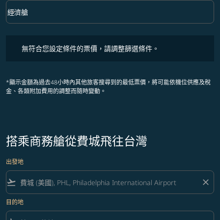
keyboard_arrow_down
經濟艙
艙等 option 經濟艙 Selected
無符合您設定條件的票價，請調整篩選條件。
無符合您設定條件的票價，請調整篩選條件。
*顯示金額為過去48小時內其他旅客搜尋到的最低票價，將可能依機位供應及稅
金、各類附加費用的調整而隨時變動。
搭乘商務艙從費城飛往台灣
出發地
flight_takeoff
close
目的地