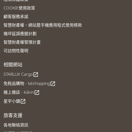
COOKIE使用政策
顧客服務承諾
智慧財產權、網站暨手機應用程式使用條款
機坪延誤應變計劃
智慧財產權管理計畫
可訪問性聲明
相關網站
STARLUX Cargo
open_in_new
免稅品購物 - béshopping
open_in_new
機上雜誌 - kiânn
open_in_new
星宇小舖
open_in_new
旅客支援
各地聯絡資訊