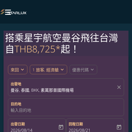

搭乘星宇航空曼谷飛往台灣
自
THB8,725*
起！
expand_more
expand_more
expand_more
來回
1 旅客, 經濟艙
優惠代碼
出發地
close
曼谷, 泰國, BKK, 素萬那普國際機場
目的地
輸入目的地
出發日期
回程日期
today
today
fc-booking-departure-date-aria-label
2026/08/14
fc-booking-return-date-aria-label
2026/08/21