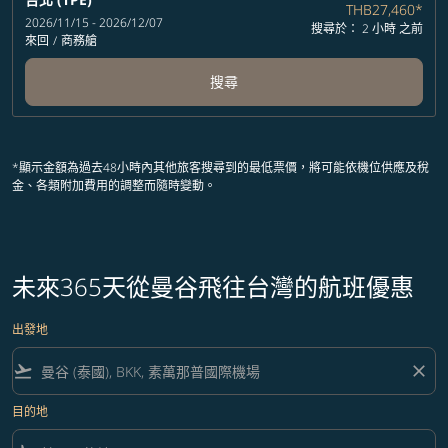
THB27,460
*
2026/11/15 - 2026/12/07
搜尋於： 2 小時 之前
來回
/
商務艙
搜尋
*顯示金額為過去48小時內其他旅客搜尋到的最低票價，將可能依機位供應及稅
金、各類附加費用的調整而隨時變動。
未來365天從曼谷飛往台灣的航班優惠
出發地
flight_takeoff
close
目的地