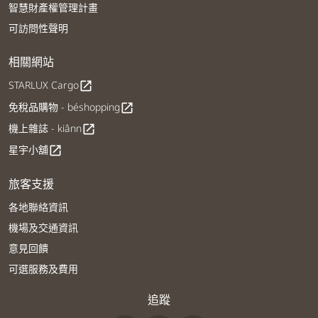
智慧財產權管理計畫
可訪問性聲明
相關網站
STARLUX Cargo
open_in_new
免稅品購物 - béshopping
open_in_new
機上雜誌 - kiânn
open_in_new
星宇小舖
open_in_new
旅客支援
各地聯絡資訊
機場及交通資訊
意見回饋
可選服務及費用
追蹤