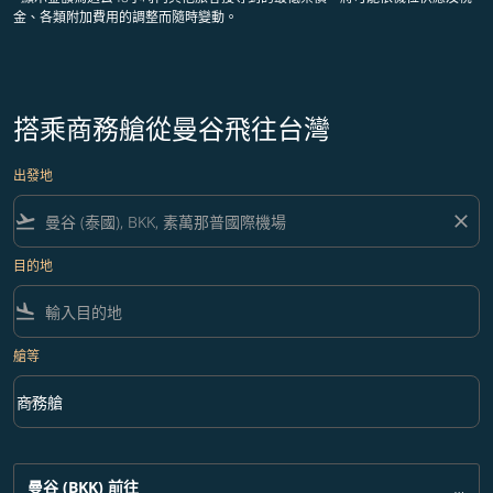
金、各類附加費用的調整而隨時變動。
搭乘商務艙從曼谷飛往台灣
出發地
flight_takeoff
close
目的地
flight_land
艙等
keyboard_arrow_down
商務艙
艙等 option 商務艙 Selected
曼谷 (BKK)
前往