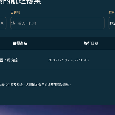
灣的航班優惠
目的地
艙等
close
flight_land
keyboard_arrow_down
經
艙等 
票價產品
旅行日期
回
/
經濟艙
2026/12/19 - 2027/01/02
依機位供應及稅金、各類附加費用的調整而隨時變動。