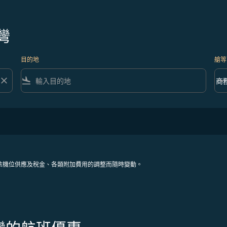
灣
目的地
艙等
close
flight_land
keyboard_arrow_down
商
艙等 
依機位供應及稅金、各類附加費用的調整而隨時變動。