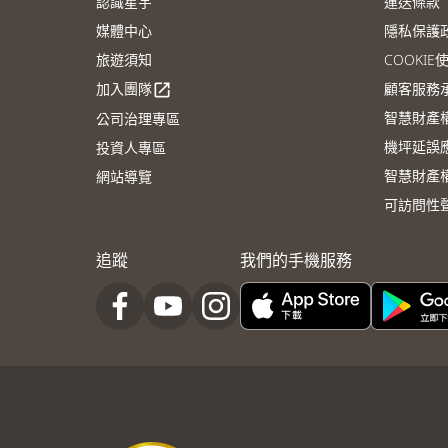
認識星宇
運送條款
媒體中心
隱私保護
旅遊須知
COOKI
加入團隊
顧客服務
open_in_new
智慧財產
公司治理專區
機坪延誤
投資人專區
智慧財產
網站導覽
可訪問性
追蹤
我們的手機服務