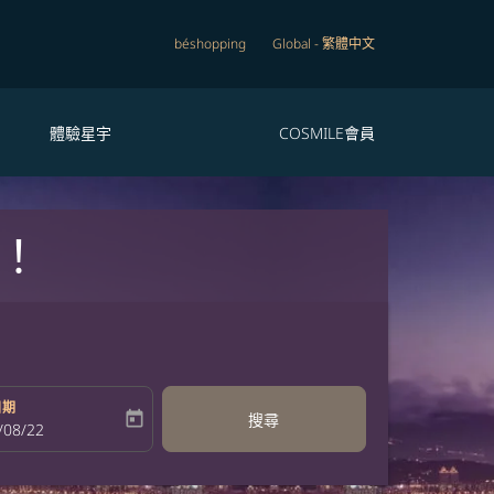
béshopping
Global
-
繁體中文
體驗星宇
COSMILE會員
！
日期
today
搜尋
bel
oking-return-date-aria-label
/08/22