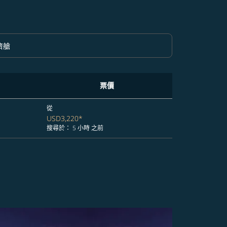
濟艙
option 經濟艙 Selected
票價
從
USD3,220
*
搜尋於： 5 小時 之前