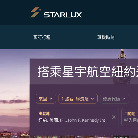
預訂行程
班機時刻
搭乘星宇航空紐約
expand_more
expand_more
expand_more
來回
1 旅客, 經濟艙
優惠代碼
出發地
目的地
close