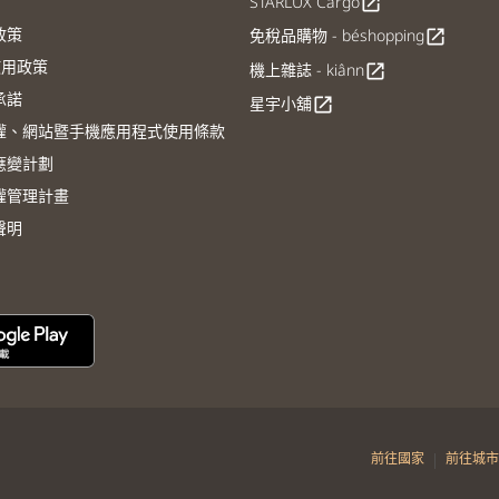
STARLUX Cargo
open_in_new
政策
免稅品購物 - béshopping
open_in_new
E使用政策
機上雜誌 - kiânn
open_in_new
承諾
星宇小舖
open_in_new
權、網站暨手機應用程式使用條款
應變計劃
權管理計畫
聲明
|
前往國家
前往城市