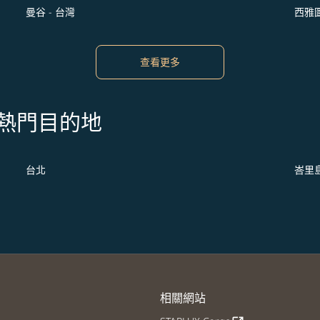
曼谷 - 台灣
西雅圖
查看更多
s 的熱門目的地
台北
峇里
相關網站