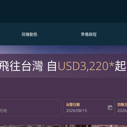
班機動態
準備啟程
飛往台灣 自
USD3,220*
起
出發日期
回程
today
fc-booking-departure-date-aria-la
2026/08/15
fc-bo
2026