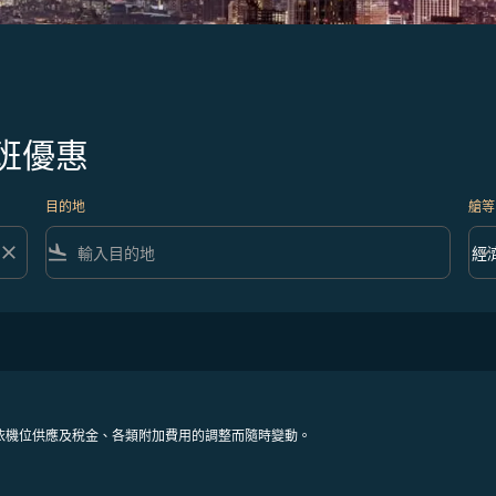
班優惠
目的地
艙等
close
flight_land
keyboard_arrow_down
經
艙等 
依機位供應及稅金、各類附加費用的調整而隨時變動。