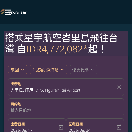

搭乘星宇航空峇里島飛往台
灣 自
IDR4,772,082*
起！
expand_more
expand_more
expand_more
來回
1 旅客, 經濟艙
優惠代碼
出發地
close
峇里島, 印尼, DPS, Ngurah Rai Airport
目的地
輸入目的地
出發日期
回程日期
today
today
fc-booking-departure-date-aria-label
2026/08/17
fc-booking-return-date-aria-label
2026/08/24