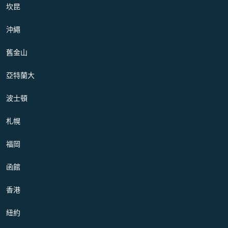
坎昆
沖繩
舊金山
亞特蘭大
波士頓
札幌
福岡
函館
香港
紐約