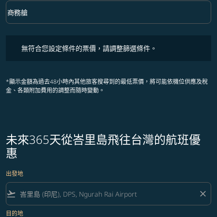
keyboard_arrow_down
商務艙
艙等 option 商務艙 Selected
無符合您設定條件的票價，請調整篩選條件。
無符合您設定條件的票價，請調整篩選條件。
*顯示金額為過去48小時內其他旅客搜尋到的最低票價，將可能依機位供應及稅
金、各類附加費用的調整而隨時變動。
未來365天從峇里島飛往台灣的航班優
惠
出發地
flight_takeoff
close
目的地