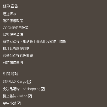
條款宣告
運送條款
隱私保護政策
COOKIE使用政策
顧客服務承諾
智慧財產權、網站暨手機應用程式使用條款
機坪延誤應變計劃
智慧財產權管理計畫
可訪問性聲明
相關網站
STARLUX Cargo
open_in_new
免稅品購物 - béshopping
open_in_new
機上雜誌 - kiânn
open_in_new
星宇小舖
open_in_new