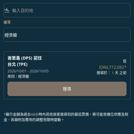
flight_land
艙等
keyboard_arrow_down
經濟艙
艙等 option 經濟艙 Selected
峇里島 (DPS)
前往
從
台北 (TPE)
IDR4,772,082
*
2026/10/01 - 2026/10/05
搜尋於： 1 天 之前
來回
/
經濟艙
搜尋
*顯示金額為過去48小時內其他旅客搜尋到的最低票價，將可能依機位供應及稅
金、各類附加費用的調整而隨時變動。