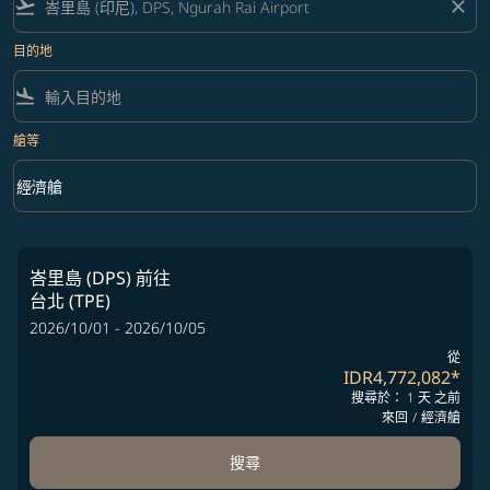
flight_takeoff
close
目的地
flight_land
艙等
keyboard_arrow_down
經濟艙
艙等 option 經濟艙 Selected
峇里島 (DPS)
前往
台北 (TPE)
票價
2026/10/01 - 2026/10/05
產品說明
從
IDR4,772,082
*
搜尋於： 1 天 之前
來回
/
經濟艙
搜尋