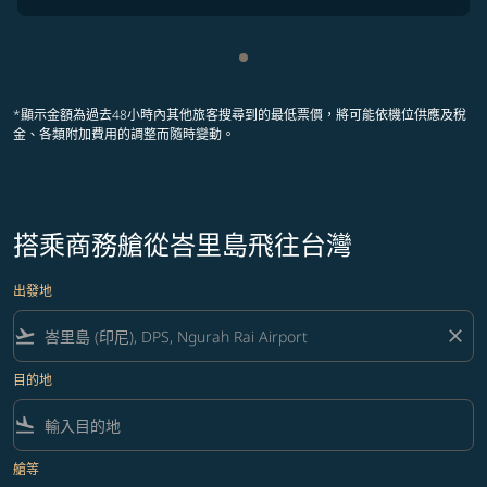
顯示 cmp-pagination-showing
*顯示金額為過去48小時內其他旅客搜尋到的最低票價，將可能依機位供應及稅
金、各類附加費用的調整而隨時變動。
搭乘商務艙從峇里島飛往台灣
出發地
flight_takeoff
close
目的地
flight_land
艙等