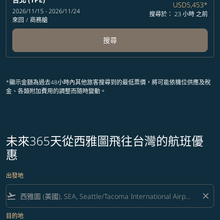
USD5,453
*
2026/11/15 - 2026/11/24
搜尋於： 23 小時 之前
來回
/
商務艙
搜尋
*顯示金額為過去48小時內其他旅客搜尋到的最低票價，將可能依機位供應及稅
金、各類附加費用的調整而隨時變動。
未來365天從西雅圖飛往台灣的航班優
惠
出發地
flight_takeoff
close
目的地