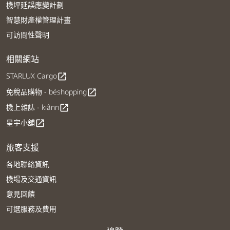
機坪延誤應變計劃
智慧財產權管理計畫
可訪問性聲明
相關網站
STARLUX Cargo
open_in_new
免稅品購物 - béshopping
open_in_new
機上雜誌 - kiânn
open_in_new
星宇小舖
open_in_new
旅客支援
各地聯絡資訊
機場及交通資訊
意見回饋
可選服務及費用