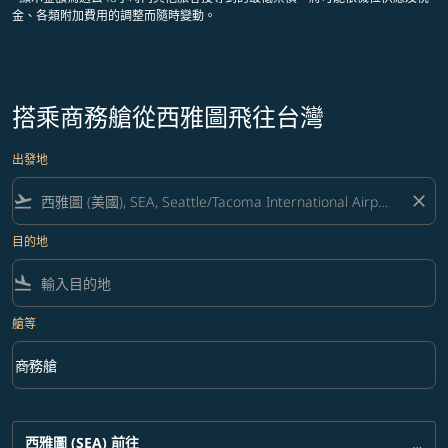
金、各類附加費用的調整而隨時變動。
搭乘商務艙從西雅圖飛往台灣
出發地
flight_takeoff
close
目的地
flight_land
艙等
keyboard_arrow_down
商務艙
艙等 option 商務艙 Selected
西雅圖 (SEA)
前往