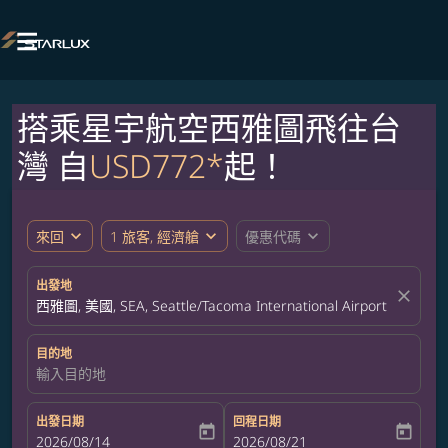

搭乘星宇航空西雅圖飛往台
灣 自
USD772*
起！
expand_more
expand_more
expand_more
來回
1 旅客, 經濟艙
優惠代碼
出發地
close
西雅圖, 美國, SEA, Seattle/Tacoma International Airport
目的地
輸入目的地
出發日期
回程日期
today
today
fc-booking-departure-date-aria-label
2026/08/14
fc-booking-return-date-aria-label
2026/08/21