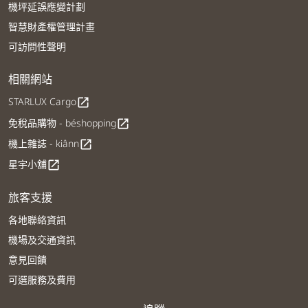
機坪延誤應變計劃
智慧財產權管理計畫
可訪問性聲明
相關網站
STARLUX Cargo
open_in_new
免稅品購物 - béshopping
open_in_new
機上雜誌 - kiânn
open_in_new
星宇小舖
open_in_new
旅客支援
各地聯絡資訊
機場及交通資訊
意見回饋
可選服務及費用