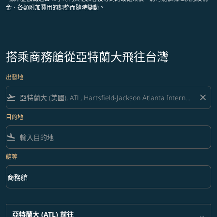
金、各類附加費用的調整而隨時變動。
搭乘商務艙從亞特蘭大飛往台灣
出發地
flight_takeoff
close
目的地
flight_land
艙等
keyboard_arrow_down
商務艙
艙等 option 商務艙 Selected
亞特蘭大 (ATL)
前往