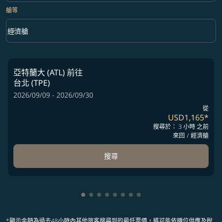
艙等
keyboard_arrow_down
經濟艙
艙等 option 經濟艙 Selected
亞特蘭大 (ATL)
前往
台北 (TPE)
2026/09/09 - 2026/09/30
從
USD1,165
*
搜尋於： 3 小時 之前
來回
/
經濟艙
搜尋
顯示 cmp-pagination-showing-card 1
顯示 cmp-pagination-showing-card
顯示 cmp-pagination-showing-ca
顯示 cmp-pagination-showing-
顯示 cmp-pagination-showin
顯示 cmp-pagination-showi
顯示 cmp-pagination-sho
顯示 cmp-pagination-s
*顯示金額為過去48小時內其他旅客搜尋到的最低票價，將可能依機位供應及稅