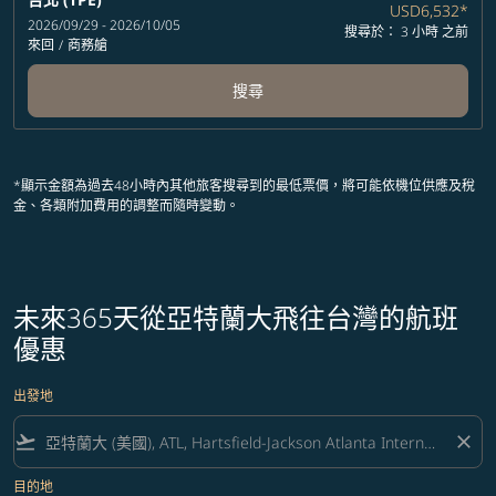
USD6,532
*
2026/09/29 - 2026/10/05
搜尋於： 3 小時 之前
來回
/
商務艙
搜尋
*顯示金額為過去48小時內其他旅客搜尋到的最低票價，將可能依機位供應及稅
金、各類附加費用的調整而隨時變動。
未來365天從亞特蘭大飛往台灣的航班
優惠
出發地
flight_takeoff
close
目的地