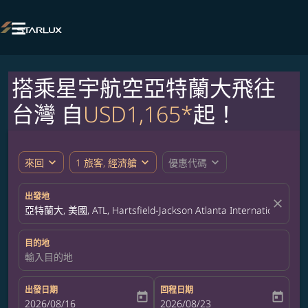

搭乘星宇航空亞特蘭大飛往
台灣 自
USD1,165*
起！
expand_more
expand_more
expand_more
來回
1 旅客, 經濟艙
優惠代碼
出發地
close
亞特蘭大, 美國, ATL, Hartsfield-Jackson Atlanta International Airp
目的地
輸入目的地
出發日期
回程日期
today
today
fc-booking-departure-date-aria-label
2026/08/16
fc-booking-return-date-aria-label
2026/08/23