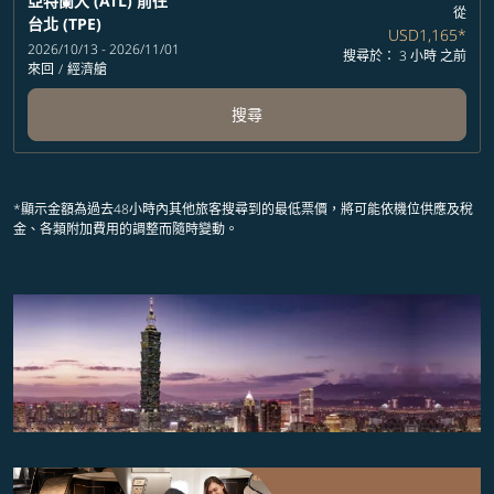
亞特蘭大 (ATL)
前往
從
台北 (TPE)
USD1,165
*
2026/10/13 - 2026/11/01
搜尋於： 3 小時 之前
來回
/
經濟艙
搜尋
*顯示金額為過去48小時內其他旅客搜尋到的最低票價，將可能依機位供應及稅
金、各類附加費用的調整而隨時變動。