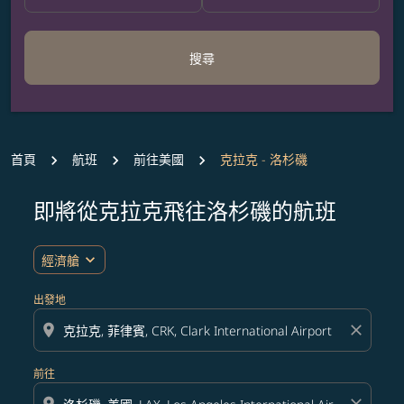
搜尋
首頁
航班
前往美國
克拉克 - 洛杉磯
即將從克拉克飛往洛杉磯的航班
expand_more
經濟艙
出發地
location_on
close
前往