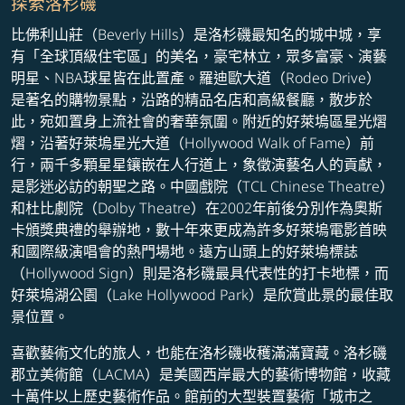
探索洛杉磯
比佛利山莊（Beverly Hills）是洛杉磯最知名的城中城，享
有「全球頂級住宅區」的美名，豪宅林立，眾多富豪、演藝
明星、NBA球星皆在此置產。羅迪歐大道（Rodeo Drive）
是著名的購物景點，沿路的精品名店和高級餐廳，散步於
此，宛如置身上流社會的奢華氛圍。附近的好萊塢區星光熠
熠，沿著好萊塢星光大道（Hollywood Walk of Fame）前
行，兩千多顆星星鑲嵌在人行道上，象徵演藝名人的貢獻，
是影迷必訪的朝聖之路。中國戲院（TCL Chinese Theatre）
和杜比劇院（Dolby Theatre）在2002年前後分別作為奧斯
卡頒獎典禮的舉辦地，數十年來更成為許多好萊塢電影首映
和國際級演唱會的熱門場地。遠方山頭上的好萊塢標誌
（Hollywood Sign）則是洛杉磯最具代表性的打卡地標，而
好萊塢湖公園（Lake Hollywood Park）是欣賞此景的最佳取
景位置。
喜歡藝術文化的旅人，也能在洛杉磯收穫滿滿寶藏。洛杉磯
郡立美術館（LACMA）是美國西岸最大的藝術博物館，收藏
十萬件以上歷史藝術作品。館前的大型裝置藝術「城市之