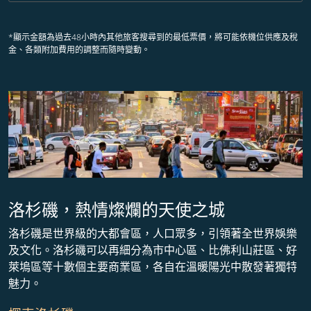
*顯示金額為過去48小時內其他旅客搜尋到的最低票價，將可能依機位供應及稅
金、各類附加費用的調整而隨時變動。
洛杉磯，熱情燦爛的天使之城
洛杉磯是世界級的大都會區，人口眾多，引領著全世界娛樂
及文化。洛杉磯可以再細分為市中心區、比佛利山莊區、好
萊塢區等十數個主要商業區，各自在溫暖陽光中散發著獨特
魅力。