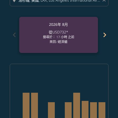
location_on
close
2026年 8月
從
USD732
*
chevron_left
chevron_right
搜尋於： 17 小時 之前
來回
/
經濟艙
Displaying fares for 八月-2026
CRK–LAX: cmp-view-offers-disclaimer. 查找票價
CRK–LAX, 2026/08/07 – 2026/08/17: 從 USD1,937
CRK–LAX, 2026/08/08 – 2026/08/21: 從 USD1
CRK–LAX: cmp-view-offers-disclaimer
CRK–LAX, 2026/08/10 – 2026/08/13
CRK–LAX: cmp-view-offers-di
CRK–LAX, 2026/08/12 – 202
CRK–LAX, 2026/08/13 –
CRK–LAX, 2026/08/
CRK–LAX, 2026
CRK–LAX, 
CRK–L
C