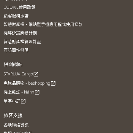
COOKIE使用政策
顧客服務承諾
智慧財產權、網站暨手機應用程式使用條款
機坪延誤應變計劃
智慧財產權管理計畫
可訪問性聲明
相關網站
STARLUX Cargo
open_in_new
免稅品購物 - béshopping
open_in_new
機上雜誌 - kiânn
open_in_new
星宇小舖
open_in_new
旅客支援
各地聯絡資訊