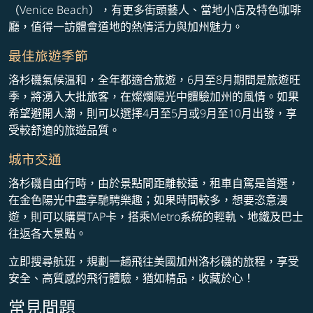
（Venice Beach），有更多街頭藝人、當地小店及特色咖啡
廳，值得一訪體會道地的熱情活力與加州魅力。
最佳旅遊季節
洛杉磯氣候溫和，全年都適合旅遊，6月至8月期間是旅遊旺
季，將湧入大批旅客，在燦爛陽光中體驗加州的風情。如果
希望避開人潮，則可以選擇4月至5月或9月至10月出發，享
受較舒適的旅遊品質。
城市交通
洛杉磯自由行時，由於景點間距離較遠，租車自駕是首選，
在金色陽光中盡享馳騁樂趣；如果時間較多，想要恣意漫
遊，則可以購買TAP卡，搭乘Metro系統的輕軌、地鐵及巴士
往返各大景點。
立即搜尋航班，規劃一趟飛往美國加州洛杉磯的旅程，享受
安全、高質感的飛行體驗，猶如精品，收藏於心！
常見問題