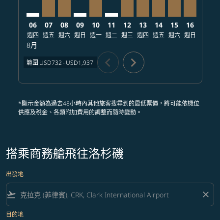
06
07
08
09
10
11
12
13
14
15
16
17
週四
週五
週六
週日
週一
週二
週三
週四
週五
週六
週日
週一
8月
chevron_left
chevron_right
範圍
USD732
-
USD1,937
*顯示金額為過去48小時內其他旅客搜尋到的最低票價，將可能依機位
供應及稅金、各類附加費用的調整而隨時變動。
搭乘商務艙飛往洛杉磯
出發地
flight_takeoff
close
目的地