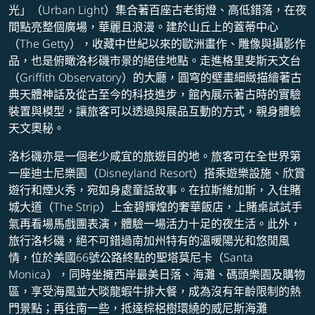
光」（Urban Light）集合著百座古老街燈、高低錯落，在夜
間點亮整個廣場，華麗且浪漫。建於山丘上的蓋蒂中心
（The Getty），收藏中世紀以來的歐洲畫作、雕像與攝影作
品，也是俯瞰洛杉磯市景的絕佳地點。走進格里斐斯天文台
（Griffith Observatory）的大廳，圓穹的壁畫細緻描繪著古
典天體神話及從古至今的科技進步，館內展示著古時的實驗
裝置與模型，讓旅客可以透過與展品互動的方式，親身體驗
天文奧秘。
洛杉磯亦是一個老少咸宜的旅遊目的地。旅客可在全世界第
一座迪士尼樂園（Disneyland Resort）搭乘遊樂設施、欣賞
遊行和煙火秀，宛如身處童話故事。在拉斯維加斯，入住賭
城大道（The Strip）上金碧輝煌的奢華飯店，上賭桌試試手
氣再看場馬戲團表演，體驗一場活力十足的夜生活。此外，
旅行洛杉磯，絕不可錯過南加州特有的溫暖陽光和悠閒風
情，位於美國66號公路終點的聖塔莫尼卡（Santa
Monica），同時坐擁西岸最美日落、海灘、碼頭樂園及購物
區，享受海風並大啖龍蝦牛排大餐，成為沒有年齡限制的熱
門景點；再往南一些，抵達棕梠樹環繞的威尼斯海灘