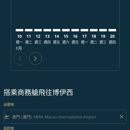
10
11
12
13
14
15
16
17
18
19
20
21
週一
週二
週三
週四
週五
週六
週日
週一
週二
週三
週四
週五
8月
chevron_left
chevron_right
搭乘商務艙飛往博伊西
出發地
flight_takeoff
close
目的地