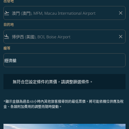
出發地
flight_takeoff
close
目的地
flight_land
close
艙等
keyboard_arrow_down
經濟艙
艙等 option 經濟艙 Selected
無符合您設定條件的票價，請調整篩選條件。
無符合您設定條件的票價，請調整篩選條件。
*顯示金額為過去48小時內其他旅客搜尋到的最低票價，將可能依機位供應及稅
金、各類附加費用的調整而隨時變動。