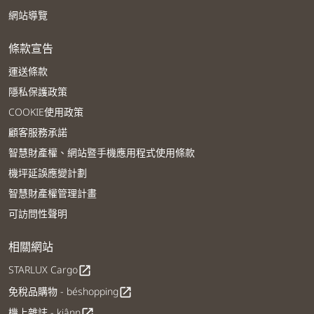
網站導覽
條款宣告
運送條款
隱私保護政策
COOKIE使用政策
顧客服務承諾
智慧財產權、網站暨手機應用程式使用條款
機坪延誤應變計劃
智慧財產權管理計畫
可訪問性聲明
相關網站
STARLUX Cargo
open_in_new
免稅品購物 - béshopping
open_in_new
機上雜誌 - kiânn
open_in_new