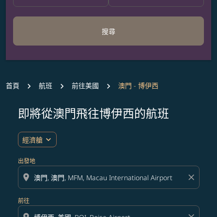
搜尋
首頁
航班
前往美國
澳門 - 博伊西
即將從澳門飛往博伊西的航班
無符合您設定條件的票價，請調整篩選條件。
expand_more
經濟艙
出發地
location_on
close
前往