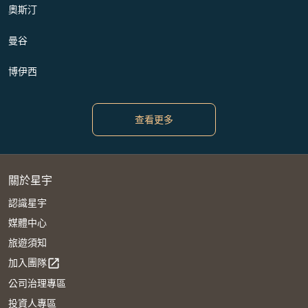
奧斯汀
曼谷
博伊西
查看更多
關於星宇
認識星宇
媒體中心
旅遊須知
加入團隊
open_in_new
公司治理專區
投資人專區