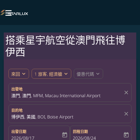

搭乘星宇航空從澳門飛往博
伊西
expand_more
expand_more
expand_more
來回
1 旅客, 經濟艙
優惠代碼
出發地
close
澳門, 澳門, MFM, Macau International Airport
目的地
close
博伊西, 美國, BOI, Boise Airport
出發日期
回程日期
today
today
fc-booking-departure-date-aria-label
2026/08/17
fc-booking-return-date-aria-label
2026/08/24