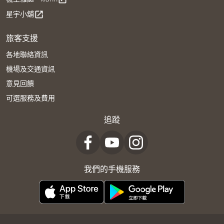
星宇小舖
open_in_new
旅客支援
各地聯絡資訊
機場及交通資訊
意見回饋
可選服務及費用
追蹤
我們的手機服務