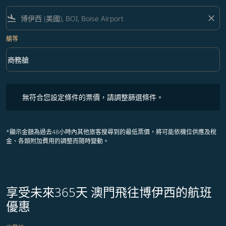
flight_land
close
艙等
keyboard_arrow_down
商務艙
艙等 option 商務艙 Selected
無符合您設定條件的票價，請調整篩選條件。
無符合您設定條件的票價，請調整篩選條件。
*顯示金額為過去48小時內其他旅客搜尋到的最低票價，將可能依機位供應及稅
金、各類附加費用的調整而隨時變動。
享受未來365天 澳門飛往博伊西的航班
優惠