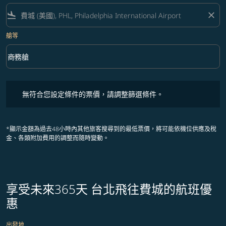
flight_land
close
艙等
keyboard_arrow_down
商務艙
艙等 option 商務艙 Selected
無符合您設定條件的票價，請調整篩選條件。
無符合您設定條件的票價，請調整篩選條件。
*顯示金額為過去48小時內其他旅客搜尋到的最低票價，將可能依機位供應及稅
金、各類附加費用的調整而隨時變動。
享受未來365天 台北飛往費城的航班優
惠
出發地