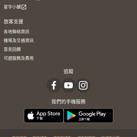
星宇小舖
open_in_new
旅客支援
各地聯絡資訊
機場及交通資訊
意見回饋
可選服務及費用
追蹤
我們的手機服務