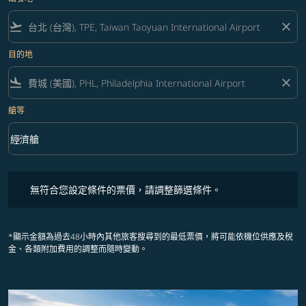
flight_takeoff
close
目的地
flight_land
close
艙等
keyboard_arrow_down
經濟艙
艙等 option 經濟艙 Selected
無符合您設定條件的票價，請調整篩選條件。
無符合您設定條件的票價，請調整篩選條件。
*顯示金額為過去48小時內其他旅客搜尋到的最低票價，將可能依機位供應及稅
金、各類附加費用的調整而隨時變動。