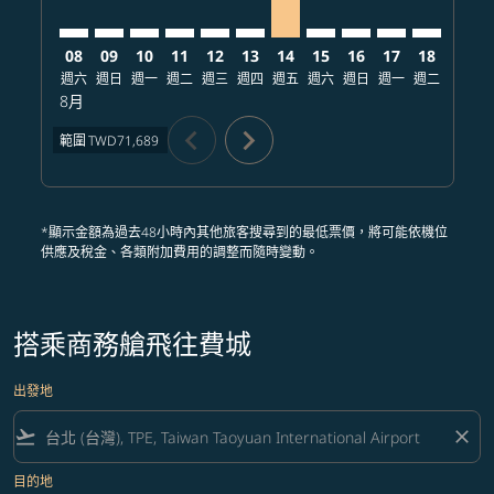
08
09
10
11
12
13
14
15
16
17
18
19
週六
週日
週一
週二
週三
週四
週五
週六
週日
週一
週二
週三
8月
chevron_left
chevron_right
範圍
TWD71,689
*顯示金額為過去48小時內其他旅客搜尋到的最低票價，將可能依機位
供應及稅金、各類附加費用的調整而隨時變動。
搭乘商務艙飛往費城
出發地
flight_takeoff
close
目的地