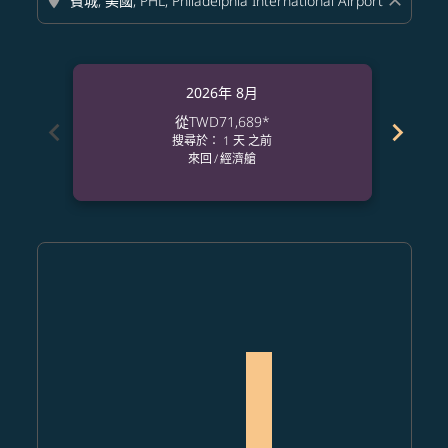
location_on
close
2026年 8月
從
TWD71,689
*
chevron_left
chevron_right
搜尋於： 1 天 之前
來回
/
經濟艙
Displaying fares for 八月-2026
TPE–PHL: cmp-view-offers-disclaimer. 查找票價
TPE–PHL: cmp-view-offers-disclaimer. 查找票價
TPE–PHL: cmp-view-offers-disclaimer. 查找
TPE–PHL: cmp-view-offers-disclaimer
TPE–PHL: cmp-view-offers-discla
TPE–PHL: cmp-view-offers-di
TPE–PHL, 2026/08/14 – 20
TPE–PHL: cmp-view-of
TPE–PHL: cmp-vie
TPE–PHL: cmp
TPE–PHL:
TPE–P
T