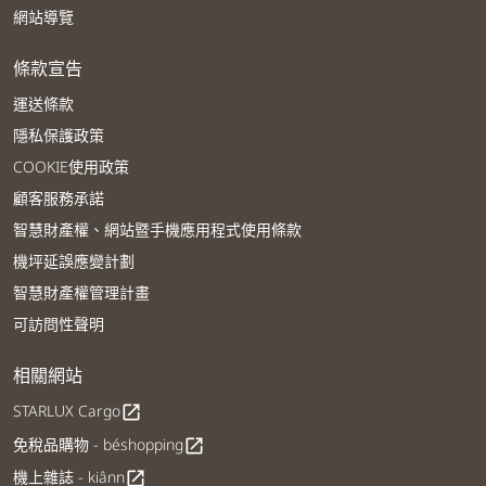
網站導覽
條款宣告
運送條款
隱私保護政策
COOKIE使用政策
顧客服務承諾
智慧財產權、網站暨手機應用程式使用條款
機坪延誤應變計劃
智慧財產權管理計畫
可訪問性聲明
相關網站
STARLUX Cargo
open_in_new
免稅品購物 - béshopping
open_in_new
機上雜誌 - kiânn
open_in_new