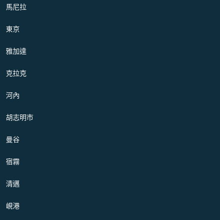
馬尼拉
東京
雅加達
克拉克
河內
胡志明市
曼谷
宿霧
清邁
峴港