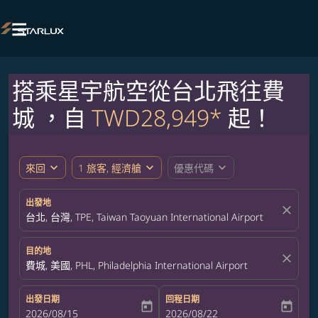

搭乘星宇航空從台北飛往費
城 ，自
TWD28,949*
起！
expand_more
expand_more
expand_more
來回
1 旅客, 經濟艙
優惠代碼
出發地
close
台北, 台灣, TPE, Taiwan Taoyuan International Airport
目的地
close
費城, 美國, PHL, Philadelphia International Airport
出發日期
回程日期
today
today
fc-booking-departure-date-aria-label
2026/08/15
fc-booking-return-date-aria-label
2026/08/22