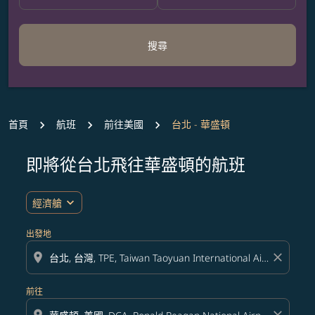
搜尋
首頁
航班
前往美國
台北 - 華盛頓
即將從台北飛往華盛頓的航班
expand_more
經濟艙
出發地
location_on
close
前往