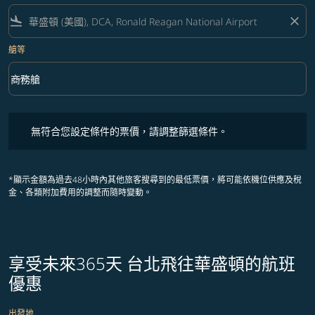
flight_land
close
艙等
keyboard_arrow_down
商務艙
艙等 option 商務艙 Selected
無符合您設定條件的票價，請調整篩選條件。
無符合您設定條件的票價，請調整篩選條件。
*顯示金額為過去48小時內其他旅客搜尋到的最低票價，將可能依機位供應及稅
金、各類附加費用的調整而隨時變動。
享受未來365天 台北飛往華盛頓的航班
優惠
出發地