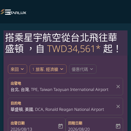

搭乘星宇航空從台北飛往華
盛頓 ，自
TWD34,561*
起！
expand_more
expand_more
expand_more
來回
1 旅客, 經濟艙
優惠代碼
出發地
close
台北, 台灣, TPE, Taiwan Taoyuan International Airport
目的地
close
華盛頓, 美國, DCA, Ronald Reagan National Airport
出發日期
回程日期
today
today
fc-booking-departure-date-aria-label
2026/08/13
fc-booking-return-date-aria-label
2026/08/20