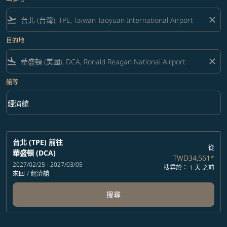
flight_takeoff
close
目的地
flight_land
close
艙等
keyboard_arrow_down
經濟艙
艙等 option 經濟艙 Selected
台北 (TPE)
前往
從
華盛頓 (DCA)
TWD34,561
*
2027/02/25 - 2027/03/05
搜尋於： 1 天 之前
來回
/
經濟艙
搜尋