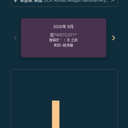
location_on
close
2026年 8月
從
TWD72,071
*
chevron_left
chevron_right
搜尋於： 1 天 之前
來回
/
經濟艙
Displaying fares for 八月-2026
TPE–DCA: cmp-view-offers-disclaimer. 查找票價
TPE–DCA: cmp-view-offers-disclaimer. 查找票價
TPE–DCA: cmp-view-offers-disclaimer. 查
TPE–DCA: cmp-view-offers-disclaimer
TPE–DCA, 2026/08/10 – 2026/08/15
TPE–DCA: cmp-view-offers-di
TPE–DCA: cmp-view-offer
TPE–DCA: cmp-view-of
TPE–DCA: cmp-vie
TPE–DCA: cmp
TPE–DCA:
TPE–D
T