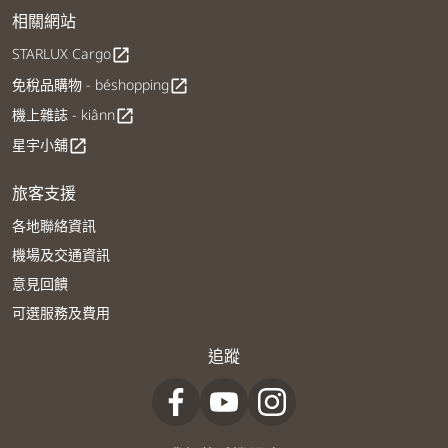
相關網站
STARLUX Cargo
open_in_new
免稅品購物 - béshopping
open_in_new
機上雜誌 - kiânn
open_in_new
星宇小舖
open_in_new
旅客支援
各地聯絡資訊
機場及交通資訊
意見回饋
可選服務及費用
追蹤