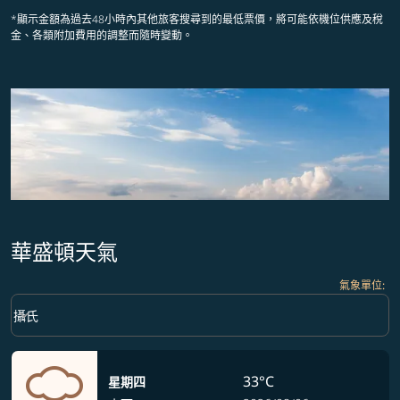
*顯示金額為過去48小時內其他旅客搜尋到的最低票價，將可能依機位供應及稅
金、各類附加費用的調整而隨時變動。
華盛頓天氣
氣象單位
:
Weather unit option 攝氏 Selected
keyboard_arrow_down
攝氏
33°C
星期四