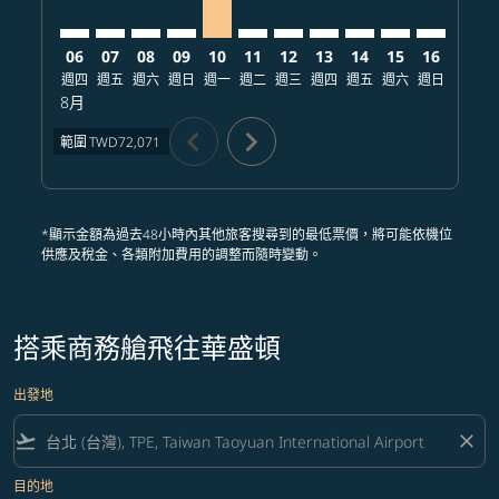
06
07
08
09
10
11
12
13
14
15
16
17
週四
週五
週六
週日
週一
週二
週三
週四
週五
週六
週日
週一
8月
chevron_left
chevron_right
範圍
TWD72,071
*顯示金額為過去48小時內其他旅客搜尋到的最低票價，將可能依機位
供應及稅金、各類附加費用的調整而隨時變動。
搭乘商務艙飛往華盛頓
出發地
flight_takeoff
close
目的地