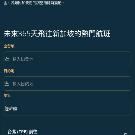
金、各類附加費用的調整而隨時變動。
未來365天飛往新加坡的熱門航班
出發地
flight_takeoff
目的地
flight_land
艙等
keyboard_arrow_down
經濟艙
艙等 option 經濟艙 Selected
台北 (TPE)
前往
從