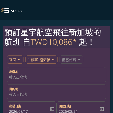

預訂星宇航空飛往新加坡的
航班 自
TWD10,086*
起！
expand_more
expand_more
expand_more
來回
1 旅客, 經濟艙
優惠代碼
出發地
輸入出發地
目的地
輸入目的地
出發日期
回程日期
today
today
fc-booking-departure-date-aria-label
2026/08/17
fc-booking-return-date-aria-label
2026/08/24