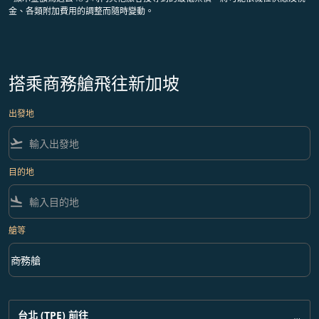
金、各類附加費用的調整而隨時變動。
搭乘商務艙飛往新加坡
出發地
flight_takeoff
目的地
flight_land
艙等
keyboard_arrow_down
商務艙
艙等 option 商務艙 Selected
台北 (TPE)
前往