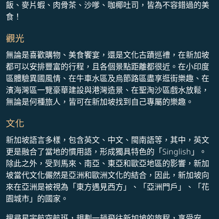
飯、麥片蝦、肉骨茶、沙嗲、咖椰吐司，皆為不容錯過的美
食！
觀光
無論是喜歡購物、美食饗宴，還是文化古蹟巡禮，在新加坡
都可以安排豐富的行程，且各個景點距離都很近。在小印度
區體驗異國風情、在牛車水區及烏節路區盡享逛街樂趣、在
濱海灣區一覽豪華建設與港灣造景、在聖淘沙區戲水放鬆，
無論是何種旅人，皆可在新加坡找到自己專屬的樂趣。
文化
新加坡語言多樣，包含英文、中文、閩南語等，其中，英文
更是融合了當地的慣用語，形成獨具特色的「Singlish」。
除此之外，受到馬來、南亞、東亞和歐亞地區的影響，新加
坡當代文化儼然是亞洲和歐洲文化的結合，因此，新加坡向
來在亞洲是被視為「東方遇見西方」、「亞洲門戶」、「花
園城市」的國家。
搜尋星宇航空航班，規劃一趟飛往新加坡的旅程，享受安