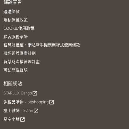
條款宣告
運送條款
隱私保護政策
COOKIE使用政策
顧客服務承諾
智慧財產權、網站暨手機應用程式使用條款
機坪延誤應變計劃
智慧財產權管理計畫
可訪問性聲明
相關網站
STARLUX Cargo
open_in_new
免稅品購物 - béshopping
open_in_new
機上雜誌 - kiânn
open_in_new
星宇小舖
open_in_new