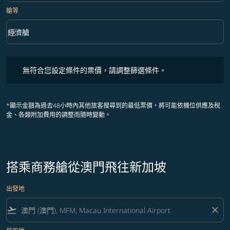
艙等
keyboard_arrow_down
經濟艙
艙等 option 經濟艙 Selected
無符合您設定條件的票價，請調整篩選條件。
無符合您設定條件的票價，請調整篩選條件。
*顯示金額為過去48小時內其他旅客搜尋到的最低票價，將可能依機位供應及稅
金、各類附加費用的調整而隨時變動。
搭乘商務艙從澳門飛往新加坡
出發地
flight_takeoff
close