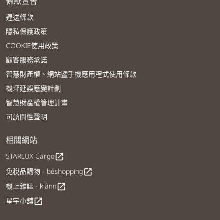
條款宣告
運送條款
隱私保護政策
COOKIE使用政策
顧客服務承諾
智慧財產權、網站暨手機應用程式使用條款
機坪延誤應變計劃
智慧財產權管理計畫
可訪問性聲明
相關網站
STARLUX Cargo
open_in_new
免稅品購物 - béshopping
open_in_new
機上雜誌 - kiânn
open_in_new
星宇小舖
open_in_new