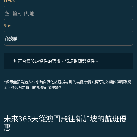
目的地
flight_land
艙等
keyboard_arrow_down
商務艙
艙等 option 商務艙 Selected
無符合您設定條件的票價，請調整篩選條件。
無符合您設定條件的票價，請調整篩選條件。
*顯示金額為過去48小時內其他旅客搜尋到的最低票價，將可能依機位供應及稅
金、各類附加費用的調整而隨時變動。
未來365天從澳門飛往新加坡的航班優
惠