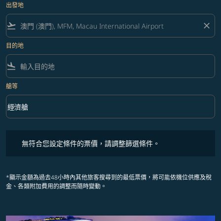
出發地
flight_takeoff
close
目的地
flight_land
艙等
keyboard_arrow_down
經濟艙
艙等 option 經濟艙 Selected
無符合您設定條件的票價，請調整篩選條件。
無符合您設定條件的票價，請調整篩選條件。
*顯示金額為過去48小時內其他旅客搜尋到的最低票價，將可能依機位供應及稅
金、各類附加費用的調整而隨時變動。