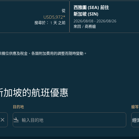
西雅圖 (SEA)
前往
從
新加坡 (SIN)
USD5,972
*
2026/08/08 - 2026/08/26
搜尋於： 1 天 之前
來回
/
商務艙
依機位供應及稅金、各類附加費用的調整而隨時變動。
新加坡的航班優惠
目的地
艙等
close
flight_land
keyboard_arrow_down
經
艙等 