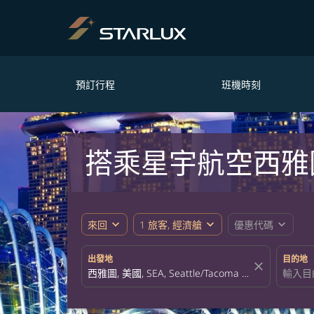
預訂行程
班機時刻
搭乘星宇航空西雅
expand_more
expand_more
expand_more
來回
1 旅客, 經濟艙
優惠代碼
出發地
目的地
close