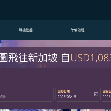
班機動態
準備啟程
圖飛往新加坡 自
USD1,08
出發日期
回程
today
fc-booking-departure-date-aria-la
2026/08/15
fc-bo
2026