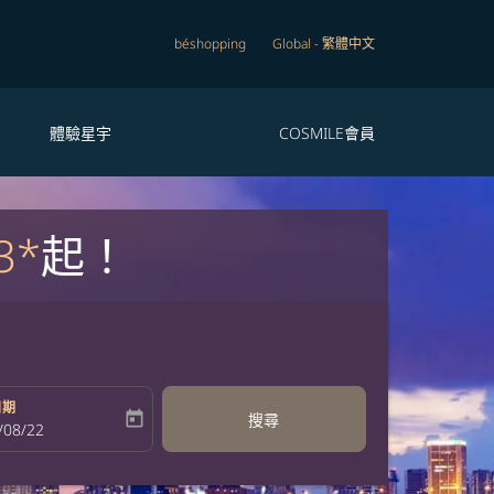
béshopping
Global
-
繁體中文
體驗星宇
COSMILE會員
3*
起！
日期
today
搜尋
bel
oking-return-date-aria-label
/08/22