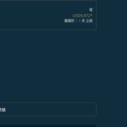
從
USD5,972
*
搜尋於： 1 天 之前
濟艙
option 經濟艙 Selected