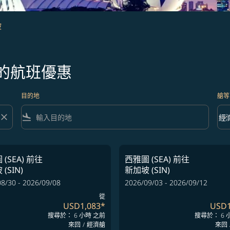
坡
的航班優惠
目的地
艙等
close
flight_land
keyboard_arrow_down
經
艙等 
(SEA)
前往
西雅圖 (SEA)
前往
(SIN)
新加坡 (SIN)
8/30 - 2026/09/08
2026/09/03 - 2026/09/12
從
USD1,083
*
USD1
搜尋於： 6 小時 之前
搜尋於： 6 
來回
/
經濟艙
來回