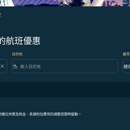
坡
的航班優惠
目的地
艙等
close
flight_land
keyboard_arrow_down
經
艙等 
依機位供應及稅金、各類附加費用的調整而隨時變動。