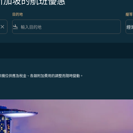
新加坡的航班優惠
目的地
艙等
close
flight_land
keyboard_arrow_down
經
艙等 
依機位供應及稅金、各類附加費用的調整而隨時變動。