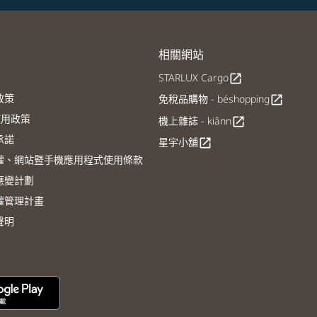
相關網站
STARLUX Cargo
open_in_new
政策
免稅品購物 - béshopping
open_in_new
E使用政策
機上雜誌 - kiânn
open_in_new
承諾
星宇小舖
open_in_new
權、網站暨手機應用程式使用條款
應變計劃
權管理計畫
聲明