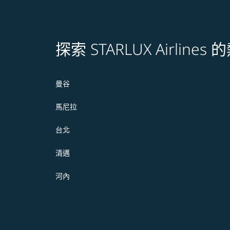
探索 STARLUX Airline
曼谷
馬尼拉
台北
清邁
河內