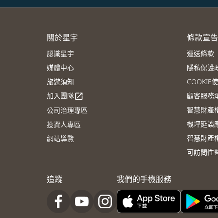
關於星宇
條款宣告
認識星宇
運送條款
媒體中心
隱私保護
旅遊須知
COOKI
加入團隊
顧客服務
open_in_new
智慧財產
公司治理專區
機坪延誤
投資人專區
智慧財產
網站導覽
可訪問性
追蹤
我們的手機服務