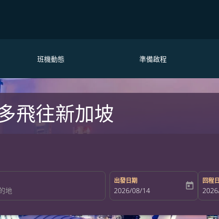
班機動態
準備啟程
多飛往新加坡
出發日期
回程
today
fc-booking-departure-date-aria-la
2026/08/14
fc-bo
2026