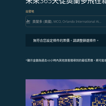
未來365天從奧蘭多飛往
出發地
flight_takeoff
無符合您設定條件的票價，請調整篩選條件。
無符合您設定條件的票價，請調整篩選條件。
*顯示金額為過去48小時內其他旅客搜尋到的最低票價，將可能