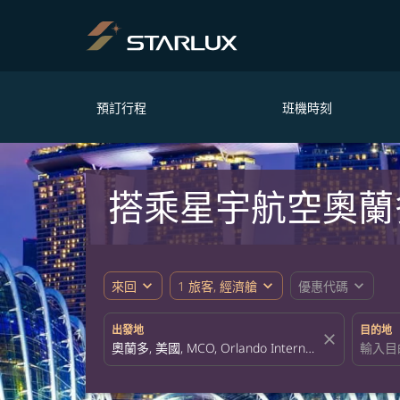
預訂行程
班機時刻
搭乘星宇航空奧蘭
expand_more
expand_more
expand_more
來回
1 旅客, 經濟艙
優惠代碼
出發地
目的地
close