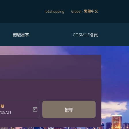
béshopping
Global
-
繁體中文
體驗星宇
COSMILE會員
日期
today
搜尋
bel
oking-return-date-aria-label
/08/21