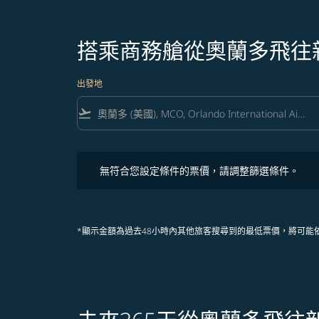
搭乘商務艙從奧蘭多飛往
出發地
flight_takeoff
無符合您設定條件的票價，請調整篩選條件。
無符合您設定條件的票價，請調整篩選條件。
*顯示金額為過去48小時內其他旅客搜尋到的最低票價，將可能