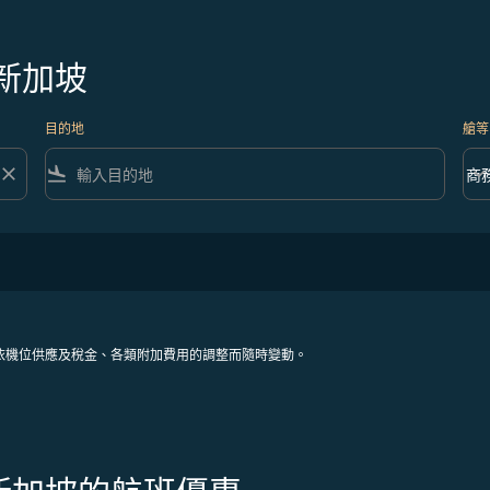
新加坡
目的地
艙等
close
flight_land
keyboard_arrow_down
商
艙等 
依機位供應及稅金、各類附加費用的調整而隨時變動。