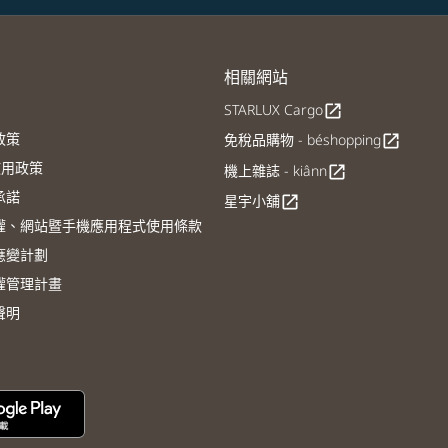
相關網站
STARLUX Cargo
open_in_new
政策
免稅品購物 - béshopping
open_in_new
E使用政策
機上雜誌 - kiânn
open_in_new
承諾
星宇小舖
open_in_new
權、網站暨手機應用程式使用條款
應變計劃
權管理計畫
聲明