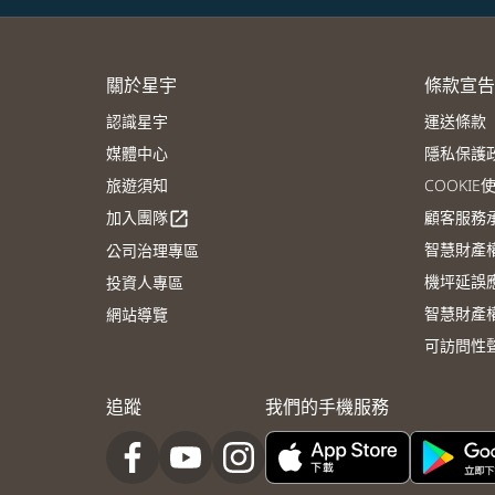
關於星宇
條款宣告
認識星宇
運送條款
媒體中心
隱私保護
旅遊須知
COOKI
加入團隊
顧客服務
open_in_new
智慧財產
公司治理專區
機坪延誤
投資人專區
智慧財產
網站導覽
可訪問性
追蹤
我們的手機服務