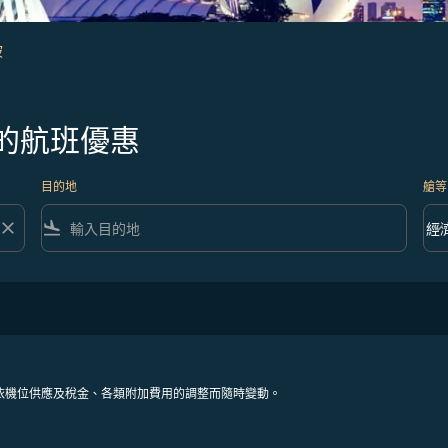
坡
的航班優惠
目的地
艙等
close
flight_land
keyboard_arrow_down
經
艙等 
依機位供應及稅金、各類附加費用的調整而隨時變動。