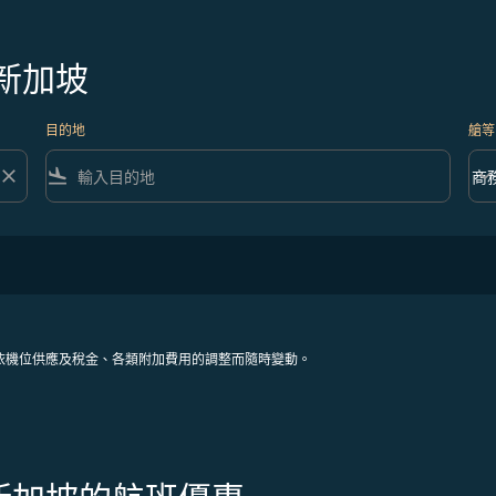
新加坡
目的地
艙等
close
flight_land
keyboard_arrow_down
商
艙等 
依機位供應及稅金、各類附加費用的調整而隨時變動。