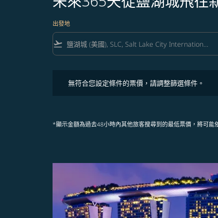
未來365天從鹽湖城飛往
出發地
flight_takeoff
無符合您設定條件的票價，請調整篩選條件。
無符合您設定條件的票價，請調整篩選條件。
*顯示金額為過去48小時內其他旅客搜尋到的最低票價，將可能