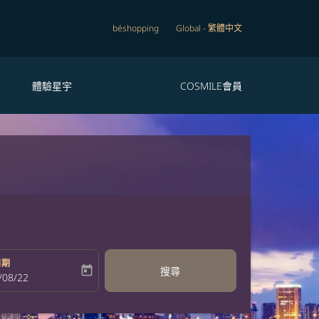
béshopping
Global
-
繁體中文
體驗星宇
COSMILE會員
日期
today
搜尋
bel
oking-return-date-aria-label
/08/22