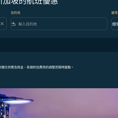
新加坡的航班優惠
目的地
艙等
close
flight_land
keyboard_arrow_down
經
艙等 
依機位供應及稅金、各類附加費用的調整而隨時變動。