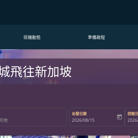
班機動態
準備啟程
城飛往新加坡
出發日期
回程
today
fc-booking-departure-date-aria-la
2026/08/15
fc-bo
2026