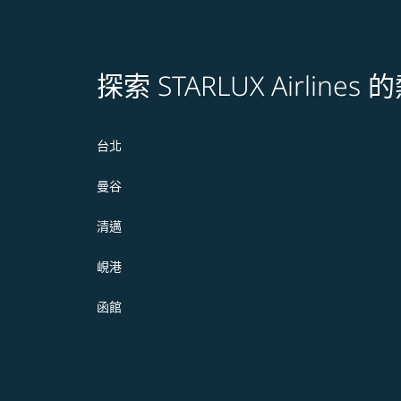
探索 STARLUX Airline
台北
曼谷
清邁
峴港
函館