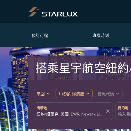
預訂行程
班機時刻
搭乘星宇航空紐約
expand_more
expand_more
expand_more
來回
1 旅客, 經濟艙
優惠代碼
出發地
目的地
close