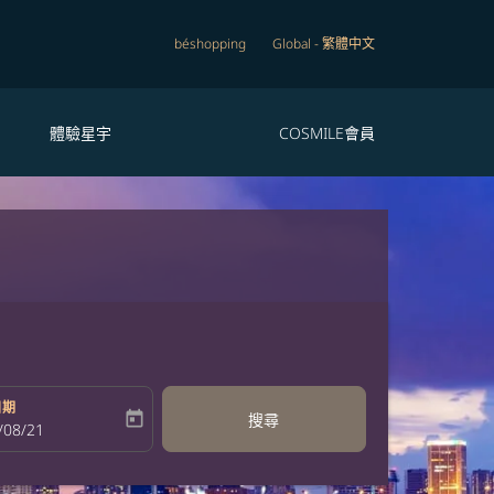
béshopping
Global
-
繁體中文
體驗星宇
COSMILE會員
日期
today
搜尋
bel
oking-return-date-aria-label
/08/21