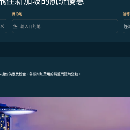
克飛往新加坡的航班優惠
目的地
艙等
close
flight_land
keyboard_arrow_down
經
艙等 
依機位供應及稅金、各類附加費用的調整而隨時變動。