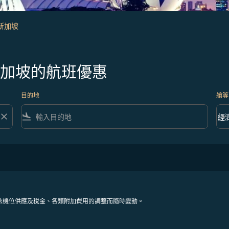
 新加坡
新加坡的航班優惠
目的地
艙等
close
flight_land
keyboard_arrow_down
經
艙等 
依機位供應及稅金、各類附加費用的調整而隨時變動。