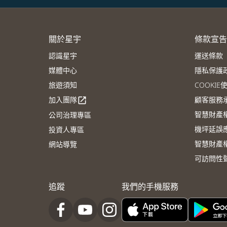
關於星宇
條款宣告
認識星宇
運送條款
媒體中心
隱私保護
旅遊須知
COOKI
加入團隊
顧客服務
open_in_new
智慧財產
公司治理專區
機坪延誤
投資人專區
智慧財產
網站導覽
可訪問性
追蹤
我們的手機服務