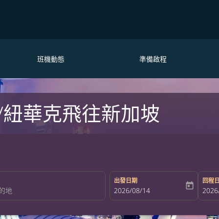
班機動態
準備啟程
/紐華克飛往新加坡
出發日期
回程
today
fc-booking-departure-date-aria-la
2026/08/14
fc-bo
2026