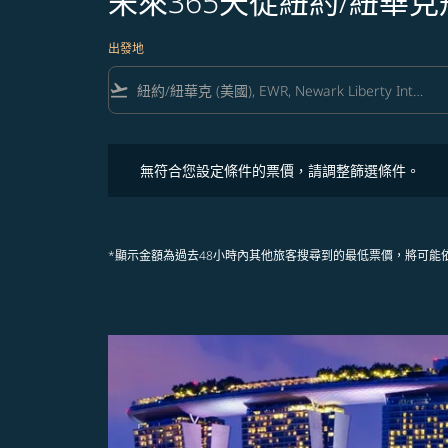
未來365天從紐約/紐華
出發地
flight_takeoff
無符合您設定條件的票價，請調整篩選條件。
無符合您設定條件的票價，請調整篩選條件。
*顯示金額為過去48小時內其他旅客搜尋到的最低票價，將可能