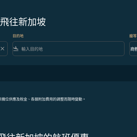
克飛往新加坡
目的地
艙等
close
flight_land
keyboard_arrow_down
商
艙等 
依機位供應及稅金、各類附加費用的調整而隨時變動。