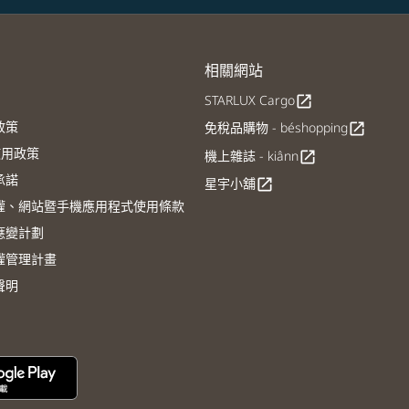
相關網站
STARLUX Cargo
open_in_new
政策
免稅品購物 - béshopping
open_in_new
E使用政策
機上雜誌 - kiânn
open_in_new
承諾
星宇小舖
open_in_new
權、網站暨手機應用程式使用條款
應變計劃
權管理計畫
聲明