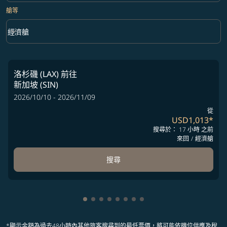
艙等
keyboard_arrow_down
經濟艙
艙等 option 經濟艙 Selected
洛杉磯 (LAX)
前往
新加坡 (SIN)
2026/10/10 - 2026/11/09
從
USD1,013
*
搜尋於： 17 小時 之前
來回
/
經濟艙
搜尋
顯示 cmp-pagination-showing-card 1
顯示 cmp-pagination-showing-card
顯示 cmp-pagination-showing-ca
顯示 cmp-pagination-showing-
顯示 cmp-pagination-showin
顯示 cmp-pagination-showi
顯示 cmp-pagination-sho
顯示 cmp-pagination-s
*顯示金額為過去48小時內其他旅客搜尋到的最低票價，將可能依機位供應及稅