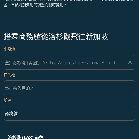
金、各類附加費用的調整而隨時變動。
搭乘商務艙從洛杉磯飛往新加坡
出發地
flight_takeoff
close
目的地
flight_land
艙等
keyboard_arrow_down
商務艙
艙等 option 商務艙 Selected
洛杉磯 (LAX)
前往