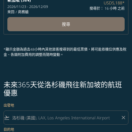
USD5,188
*
2026/11/23 - 2026/12/09
搜尋於： 16 小時 之前
來回
/
商務艙
搜尋
*顯示金額為過去48小時內其他旅客搜尋到的最低票價，將可能依機位供應及稅
金、各類附加費用的調整而隨時變動。
未來365天從洛杉磯飛往新加坡的航班
優惠
出發地
flight_takeoff
close
目的地