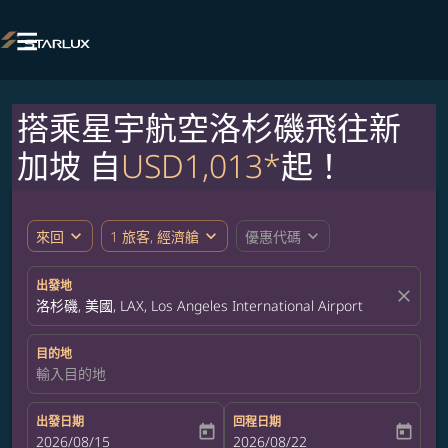

搭乘星宇航空洛杉磯飛往新
加坡 自
USD1,013*
起！
expand_more
expand_more
expand_more
來回
1 旅客, 經濟艙
優惠代碼
出發地
close
洛杉磯, 美國, LAX, Los Angeles International Airport
目的地
輸入目的地
出發日期
回程日期
today
today
fc-booking-departure-date-aria-label
2026/08/15
fc-booking-return-date-aria-label
2026/08/22