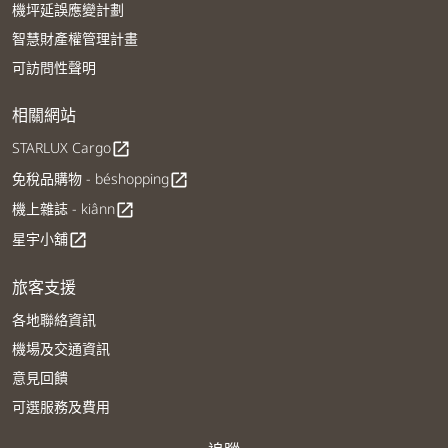
機坪延誤應變計劃
智慧財產權管理計畫
可訪問性聲明
相關網站
STARLUX Cargo
open_in_new
免稅品購物 - béshopping
open_in_new
機上雜誌 - kiânn
open_in_new
星宇小舖
open_in_new
旅客支援
各地聯絡資訊
機場及交通資訊
意見回饋
可選服務及費用