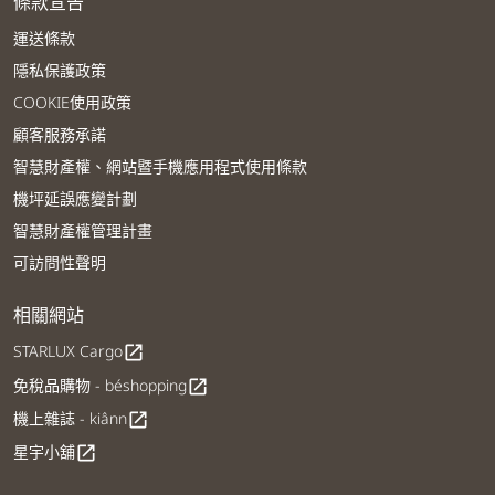
條款宣告
運送條款
隱私保護政策
COOKIE使用政策
顧客服務承諾
智慧財產權、網站暨手機應用程式使用條款
機坪延誤應變計劃
智慧財產權管理計畫
可訪問性聲明
相關網站
STARLUX Cargo
open_in_new
免稅品購物 - béshopping
open_in_new
機上雜誌 - kiânn
open_in_new
星宇小舖
open_in_new