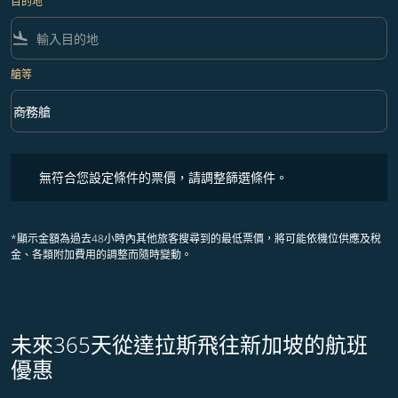
目的地
flight_land
艙等
keyboard_arrow_down
商務艙
艙等 option 商務艙 Selected
無符合您設定條件的票價，請調整篩選條件。
無符合您設定條件的票價，請調整篩選條件。
*顯示金額為過去48小時內其他旅客搜尋到的最低票價，將可能依機位供應及稅
金、各類附加費用的調整而隨時變動。
未來365天從達拉斯飛往新加坡的航班
優惠