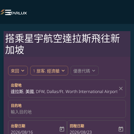

搭乘星宇航空達拉斯飛往新
加坡
expand_more
expand_more
expand_more
來回
1 旅客, 經濟艙
優惠代碼
出發地
close
達拉斯, 美國, DFW, Dallas/Ft. Worth International Airport
目的地
輸入目的地
出發日期
回程日期
today
today
fc-booking-departure-date-aria-label
2026/08/16
fc-booking-return-date-aria-label
2026/08/23