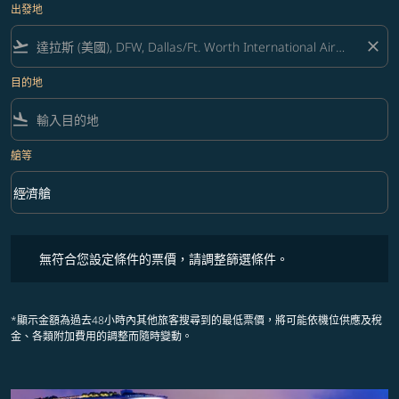
出發地
flight_takeoff
close
目的地
flight_land
艙等
keyboard_arrow_down
經濟艙
艙等 option 經濟艙 Selected
無符合您設定條件的票價，請調整篩選條件。
無符合您設定條件的票價，請調整篩選條件。
*顯示金額為過去48小時內其他旅客搜尋到的最低票價，將可能依機位供應及稅
金、各類附加費用的調整而隨時變動。