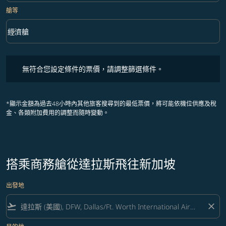
艙等
keyboard_arrow_down
經濟艙
艙等 option 經濟艙 Selected
無符合您設定條件的票價，請調整篩選條件。
無符合您設定條件的票價，請調整篩選條件。
*顯示金額為過去48小時內其他旅客搜尋到的最低票價，將可能依機位供應及稅
金、各類附加費用的調整而隨時變動。
搭乘商務艙從達拉斯飛往新加坡
出發地
flight_takeoff
close