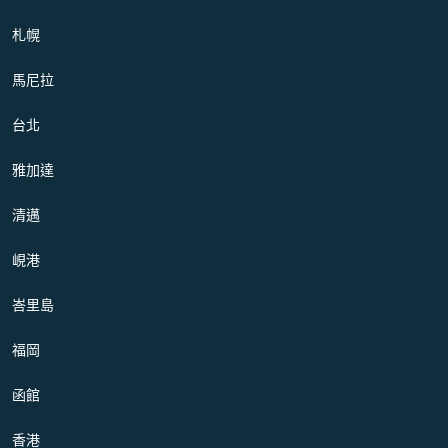
札幌
馬尼拉
台北
雅加達
清邁
峴港
峇里島
福岡
函館
香港