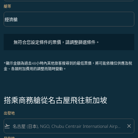
艙等
keyboard_arrow_down
經濟艙
艙等 option 經濟艙 Selected
無符合您設定條件的票價，請調整篩選條件。
無符合您設定條件的票價，請調整篩選條件。
*顯示金額為過去48小時內其他旅客搜尋到的最低票價，將可能依機位供應及稅
金、各類附加費用的調整而隨時變動。
搭乘商務艙從名古屋飛往新加坡
出發地
flight_takeoff
close