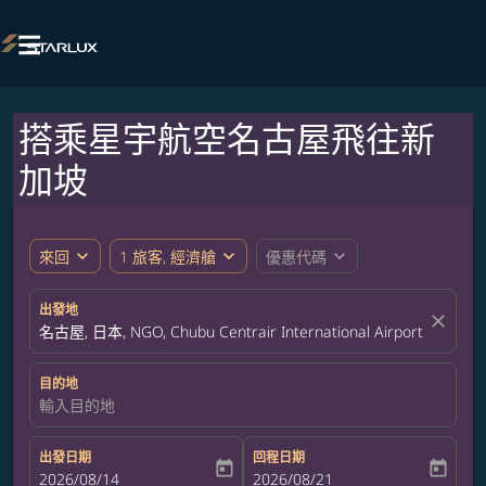

搭乘星宇航空名古屋飛往新
加坡
expand_more
expand_more
expand_more
來回
1 旅客, 經濟艙
優惠代碼
出發地
close
名古屋, 日本, NGO, Chubu Centrair International Airport
目的地
輸入目的地
出發日期
回程日期
today
today
fc-booking-departure-date-aria-label
2026/08/14
fc-booking-return-date-aria-label
2026/08/21