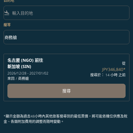
目的地
flight_land
艙等
keyboard_arrow_down
商務艙
艙等 option 商務艙 Selected
名古屋 (NGO)
前往
從
新加坡 (SIN)
JPY346,840
*
2026/12/28 - 2027/01/02
搜尋於： 14 小時 之前
來回
/
商務艙
搜尋
*顯示金額為過去48小時內其他旅客搜尋到的最低票價，將可能依機位供應及稅
金、各類附加費用的調整而隨時變動。