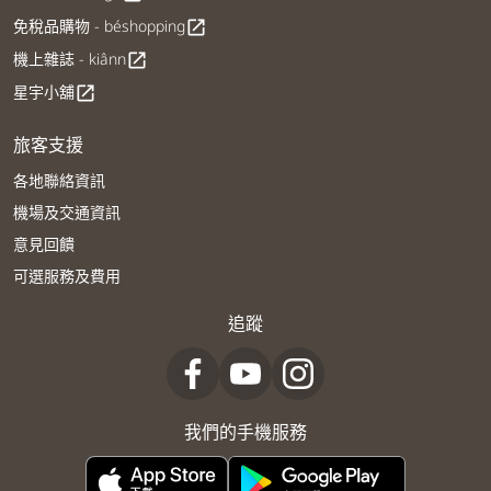
免稅品購物 - béshopping
open_in_new
機上雜誌 - kiânn
open_in_new
星宇小舖
open_in_new
旅客支援
各地聯絡資訊
機場及交通資訊
意見回饋
可選服務及費用
追蹤
我們的手機服務