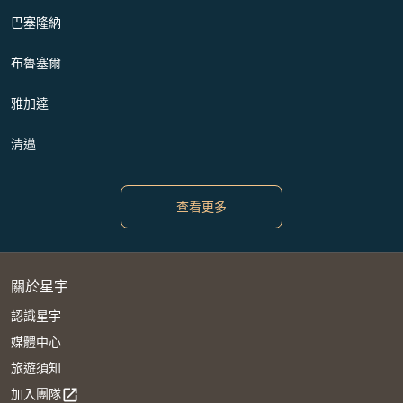
巴塞隆納
布魯塞爾
雅加達
清邁
查看更多
關於星宇
認識星宇
媒體中心
旅遊須知
加入團隊
open_in_new