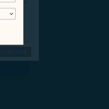
人情報へのアクセス、
tar Major Airline」を初受賞した当社は、本年は路線と
を受賞できたことを大変光栄に思います。スターラックス
受け止め、サービス改善の原動力としています。今後も
す。」
す。
術的な問題を検出及
tarを受賞いたしました。これは、当社のサービス品質が国際
、路線ネットワークおよび機材の拡充に努めてまいりま
べて受け入れる
ーケティング効果を
ゲティング広告およ
つ適切なマーケティ
サポート
情報保護
及
クッ
ウで開く
各サービス拠点の連絡先
同意の撤回を選択