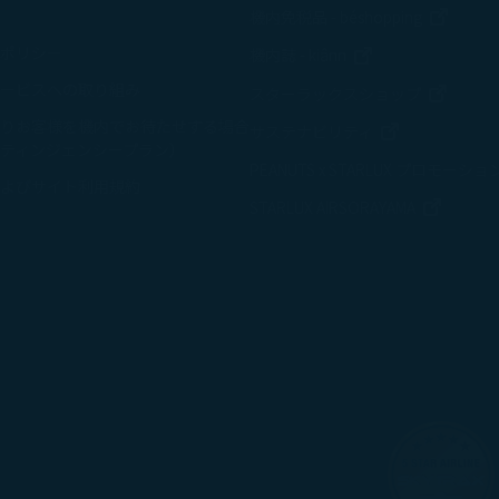
て受け入れる」をクリックすると、クッキーの使用と収集に同
新しい
機内免税品 - béshopping
クリックすることで、マーケティングクッキーは設置されませ
ポリシー
新しいウィンドウ
機内誌 - kiânn
ービスへの取り組み
新しい
スターラックスショップ
りお客様を機内でお待たせする場合
新しいウィン
サステナビリティ
ティンジェンシープラン）
PEANUTS x STARLUX プロモーショ
よびサイト利用規約
新しい
STARLUX AIRSORAYAMA