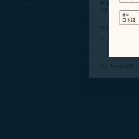
別な識別要素、Co
に審査され、その中で、当社を含む40の航空会社が「2026 Fiv
分析及び保存に使
事業規模の拡大が評価され「Global Airline」の
言語
スターラックス航空最高経営責任者である翟健華は、次の
クッキーのタイプ
航空は、常にお客様に最高のサービスを提供すること
必須クッキー
ハード・ソフトの両面から品質向上に取り組み、世界
パーソナライズ
記でいう情報を
スターラックス航空は、本年初めてSKYTRAX社より「5
び対応し、サー
的に高く評価されていることを示しています。当社は
クッキーの設定
マーケティング
す。
当社およびお客
評価し、ソーシ
びお客様の興味
ング情報を表示
スターラックスについて
ご利用規約
収集した個人情報
キー使用ポリシー
スターラックスの紹介
運送約款
「クッキー使用ポ