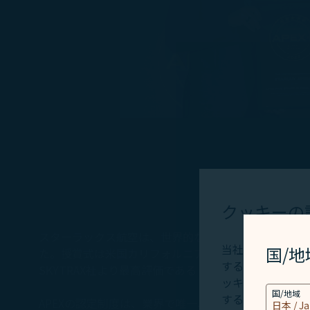
クッキーの
スターラックス航空は、世界的なエアライン業界団体のひとつAPEX（Airl
当社ウェブサイト
国/
た。授賞式は米国カリフォルニア州ロングビーチで開
するため必要なク
SKYTRAX社より最高評価である「5スター」の認定
ッキーはお客様の
国/地域
する情報と、Cli
APEXの認定制度は、業界で唯一、実際に搭乗された