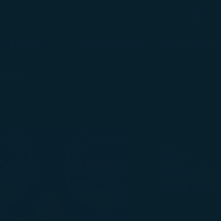
検索
検索
運航状況
ご搭乗のお手続き
スターラックス
ター
SEP 12
スターラ
APEX「2026