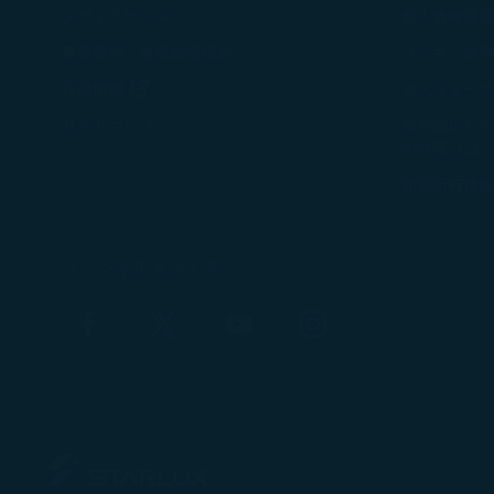
できます。「すべ
メディアセンター
個人情報保護
ます。「拒否」を
最新情報・渡航制限規定
クッキー使用
新しいウィンドウで開く
採用情報
カスタマーサ
長時間にわた
サイトマップ
の対策（コン
知的所有権お
ソーシャルメディア
Facebook
Twitter
YouTube
Instagram