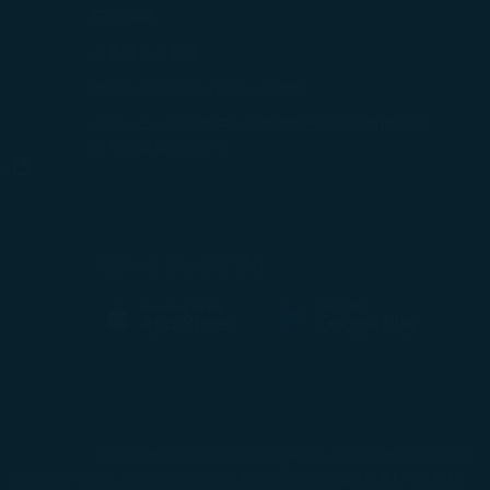
意することができ
空港情報
ウィンドウで開く
ん。
ご意見・ご要望
で開く
オプショナルサービス・手数料
ウィンドウで開く
スターラックス航空 - お客様都合以外の事由によ
ドウで開く
る予約変更について
新しいウィンドウで開く
ン
ウィンドウで開く
スマートフォンアプリ
新しいウィンドウで開く
新しいウィンドウで開く
© Copyright 2026. STARLUX Airlines Co., Ltd. All rights reserved
本ウェブサイトは、Google ChromeおよびSafariでの閲覧を推奨しています。