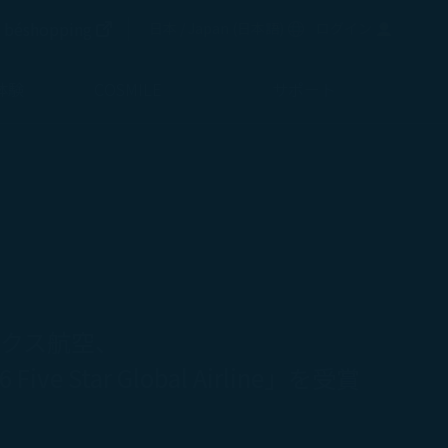
新しいウィンドウで開く
béshopping
言語を選択
日本 / Japan
(
日本語
)
ログイン
新しいウィンドウで開く
体験
COSMILE
サポート
ックス航空、
 Five Star Global Airline」を受賞