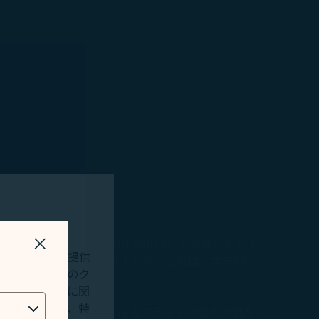
26 Five Star Global Airline」を受賞いたしまし
ウィンドウを閉じる
ペリエンスを提供
席し、受賞の栄誉を受けました。これは、本年6月に
用します。追加のク
バイスの使用に関
ィングシステム、特
航空会社が、数百万件にのぼるフライト体験の評価をもと