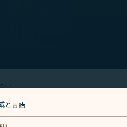
1 / 2
Pause 自動再生
次の画面へ
設定
ine Passenger Experience Association）より「20
は、ウェブサイトとアプリを動作し、より良いユーザーエクス
地域と言語
催され、北米本社空港オペレーション責任者である林秀蘭が出
ッキー技術(機能性クッキーおよび分析クッキーを含む) を使
を受けたことに続く国際的な評価となります。
同意がある場合にのみ使用されます。クッキーは、お客様のデ
ent ID、IPアドレス、地理位置データ、デバイスのオペレーテ
お客様のレビューに基づいて評価されます。本年は600以上の