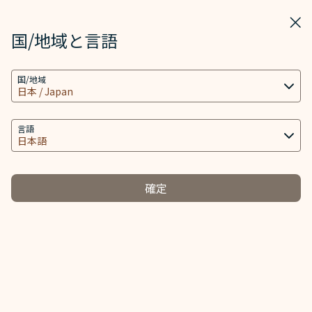
STARLUX
表示
ウィ
STARLUX アプリで開く
国/地域と言語
クッキーの設定
検索
メニ
国/地域
当社ウェブサイトは、ウェブサイトとアプリを動作
検索
座席指定 A350-900 - STARLUX Airlines ページが読み込まれました
し、より良いユーザーエクスペリエンスを提供するた
座席指定
め必要なクッキー技術(機能性クッキーおよび分析ク
言語
ッキーを含む) を使用します。追加のクッキーはお客
様の同意がある場合にのみ使用されます。クッキー
は、お客様のデバイスの使用に関する情報と、Client
確定
ID、IPアドレス、地理位置データ、デバイスのオペレ
ーティングシステム、特別な識別要素、Cosmile会員
アカウント及びToken (識別子) を含む特定の個人情
報へのアクセス、分析及び保存に使用されます。
クッキーのタイプと関連する個人情報の取り扱い
必須クッキー