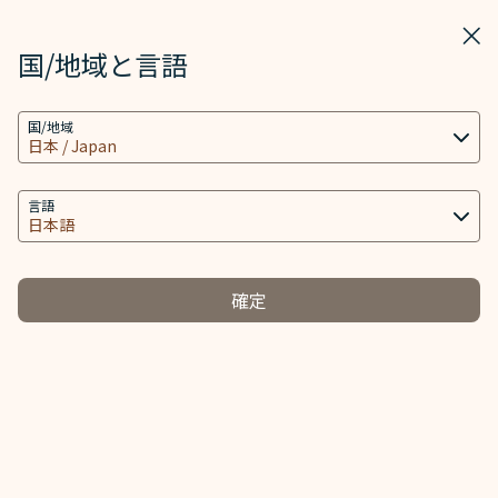
STARLUX
表示
ウィ
STARLUX アプリで開く
国/地域と言語
クッキーの設定
検索
メニ
国/地域
当社ウェブサイトは、ウェブサイトとアプリを動作
検索
きっぷの受け取り - STARLUX Airlines ページが読み込まれました
し、より良いユーザーエクスペリエンスを提供するた
台湾高速鉄道
め必要なクッキー技術(機能性クッキーおよび分析ク
言語
ッキーを含む) を使用します。追加のクッキーはお客
様の同意がある場合にのみ使用されます。クッキー
は、お客様のデバイスの使用に関する情報と、Client
確定
ID、IPアドレス、地理位置データ、デバイスのオペレ
ーティングシステム、特別な識別要素、Cosmile会員
アカウント及びToken (識別子) を含む特定の個人情
報へのアクセス、分析及び保存に使用されます。
クッキーのタイプと関連する個人情報の取り扱い
必須クッキー