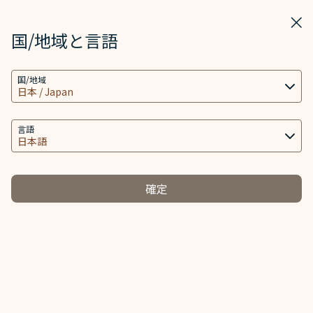
STARLUX
表示
ウィ
STARLUX アプリで開く
国/地域と言語
クッキーの設定
検索
メニ
国/地域
当社ウェブサイトは、ウェブサイトとアプリを動作
検索
手荷物の破損・紛失など (手荷物破損) - STARLUX Airlines ページ
し、より良いユーザーエクスペリエンスを提供するた
手荷物の破損・紛失など
め必要なクッキー技術(機能性クッキーおよび分析ク
言語
手荷物の破損・紛失など
ッキーを含む) を使用します。追加のクッキーはお客
様の同意がある場合にのみ使用されます。クッキー
は、お客様のデバイスの使用に関する情報と、Client
確定
ID、IPアドレス、地理位置データ、デバイスのオペレ
遅
ーティングシステム、特別な識別要素、Cosmile会員
手荷物補償限
紛
手荷物破損
アカウント及びToken (識別子) を含む特定の個人情
-
-
度額
報へのアクセス、分析及び保存に使用されます。
クッキーのタイプと関連する個人情報の取り扱い
STARLUX航空および当社の地上業務パートナーは、すべて
の受託手荷物を丁寧に取り扱っております。しかしなが
必須クッキー