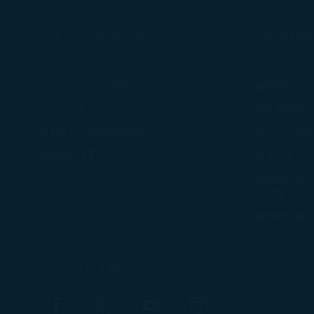
スターラックスについて
ご利用規約
スターラックスの紹介
運送約款
メディアセンター
個人情報保護
最新情報・渡航制限規定
クッキー使用
新しいウィンドウで開く
採用情報
カスタマーサ
長時間にわた
サイトマップ
の対策（コン
知的所有権お
ソーシャルメディア
Facebook
Twitter
YouTube
Instagram