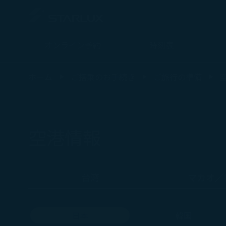
オンライン予約
時刻表
空港情報(日本 仙台) - STARLUX Airlines ページが読み込まれました
ホーム
ご搭乗のお手続き
ご旅行の準備
空港情報
台湾
マカオ／
日本
韓国