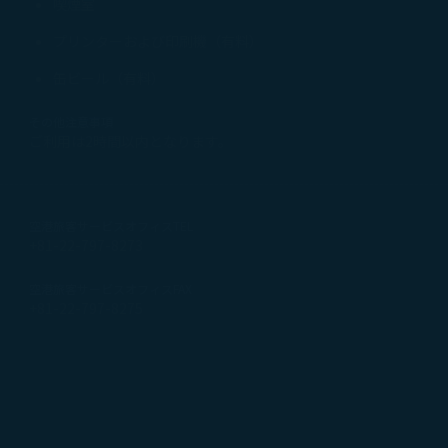
喫煙室
をご参照ください。
プリンターおよび印刷機（有料）
リシー」のページにアクセスしいつでも同意、拒否、あるいは
缶ビール（有料）
て受け入れる」をクリックすると、クッキーの使用と収集に同
クリックすることで、マーケティングクッキーは設置されませ
その他注意事項
ご利用は2時間以内となります。
空港旅客サービスオフィスTEL
+81-22-797-8273
空港旅客サービスオフィスFAX
+81-22-797-8275