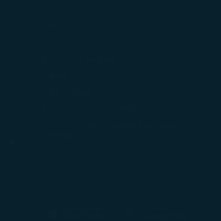
サポート
ウで開く
各サービス拠点の連絡先
空港情報
ウィンドウで開く
ご意見・ご要望
で開く
オプショナルサービス・手数料
ウィンドウで開く
スターラックス航空 - お客様都合以外の事由によ
ドウで開く
る予約変更について
新しいウィンドウで開く
ン
ウィンドウで開く
スマートフォンアプリ