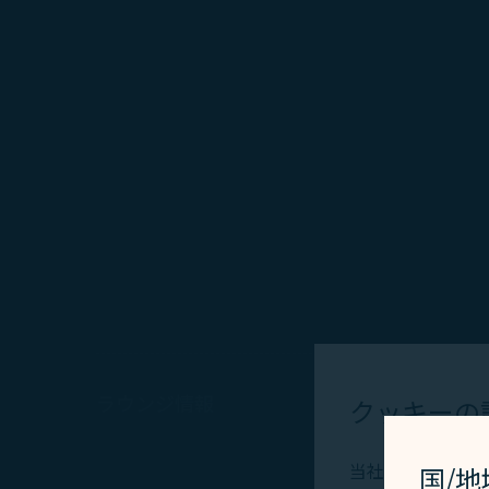
ラウンジ情報
クッキーの
当社ウェブサイト
国/