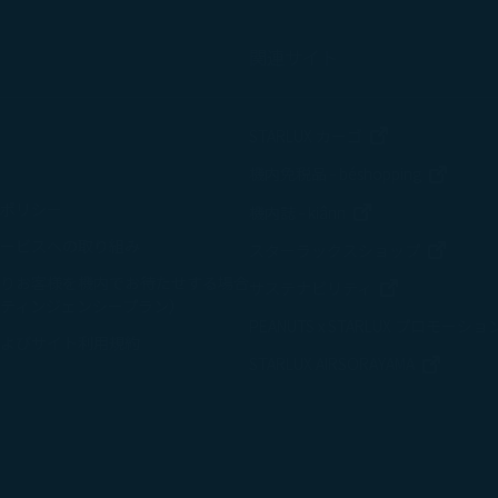
関連サイト
新しいウィンド
STARLUX カーゴ
新しい
機内免税品 - béshopping
ポリシー
新しいウィンドウ
機内誌 - kiânn
ービスへの取り組み
新しい
スターラックスショップ
りお客様を機内でお待たせする場合
新しいウィン
サステナビリティ
ティンジェンシープラン）
PEANUTS x STARLUX プロモーショ
よびサイト利用規約
新しい
STARLUX AIRSORAYAMA