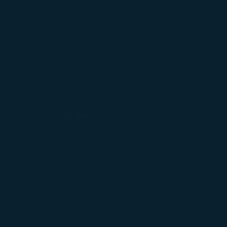
キー使用ポリシー
「クッキー使用ポ
できます。「すべ
ます。「拒否」を
その他情報