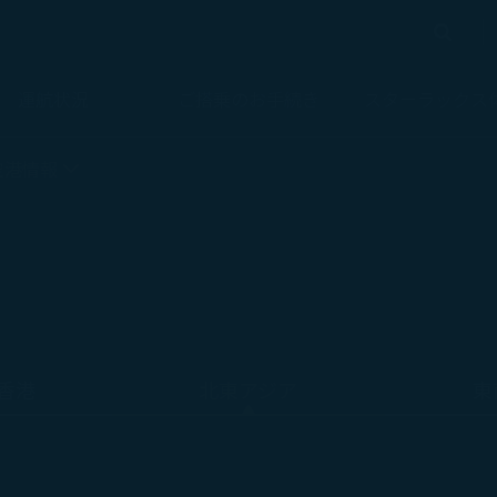
検索
検索
運航状況
ご搭乗のお手続き
スターラックス
空港情報
香港
北東アジア
東