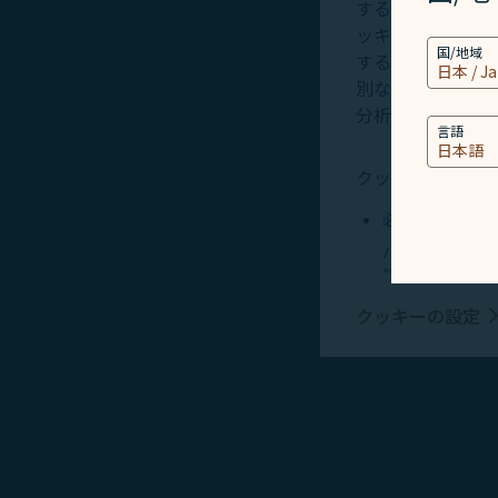
するため必要なク
ッキーはお客様の
国/地域
する情報と、Cli
別な識別要素、Co
分析及び保存に使
言語
クッキーのタイプ
必須クッキー
パーソナライズ
記でいう情報を
び対応し、サー
クッキーの設定
マーケティング
当社およびお客
評価し、ソーシ
びお客様の興味
ング情報を表示
収集した個人情報