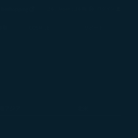
新しいウィンドウで開く
béshopping
言語を選択
日本 / Japan
(
日本語
)
ログイン
新しいウィンドウで開く
体験
COSMILE
サポート
南アジア
北米