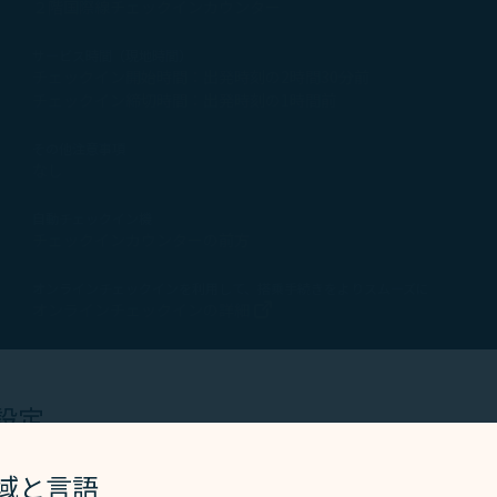
２階国際線チェックインカウンター
サービス時間（現地時間）
チェックイン開始時間：出発時刻の2時間30分前
チェックイン締切時間：出発時刻の1時間前
その他注意事項
なし
自動チェックイン機
チェックインカウンターの前方
オンラインチェックインを利用して、搭乗手続きをよりスムーズに
新しいウィンドウで開く
オンラインチェックインの詳細
ラウンジ名
設定
ビジネスラウンジ East side
は、ウェブサイトとアプリを動作し、より良いユーザーエクス
場所
地域と言語
国際ターミナルビル３階（保安検査場通過前）