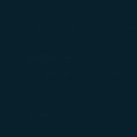
東京
大阪
福岡
沖縄
仙台国際空港
詳細は、「仙台国際空港」の公式ウェブサイトをご参照ください。
出発情報