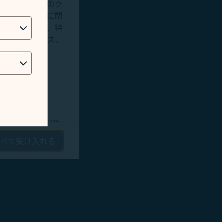
用します。追加のク
い。
バイスの使用に関
ィングシステム、特
人情報へのアクセス、
ます。）
す。
術的な問題を検出及
べて受け入れる
ーケティング効果を
ゲティング広告およ
つ適切なマーケティ
情報保護
及
クッ