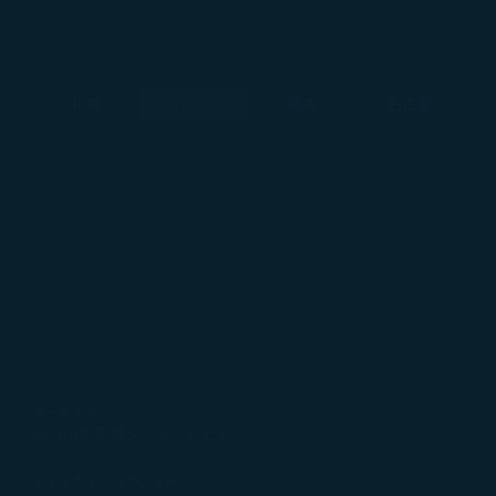
札幌
仙台
熊本
名古屋
ターミナル
仙台国際空港ターミナルビル
チェックインカウンター