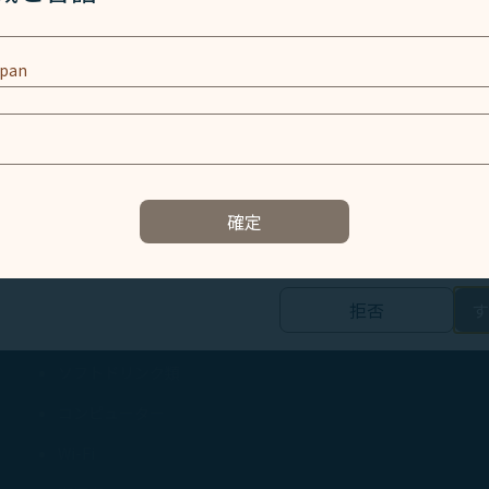
ッキー技術(機能性クッキーおよび分析クッキーを含む) を使
中央エスカレーターで２階から３階へ上がり、右に曲がってくださ
同意がある場合にのみ使用されます。クッキーは、お客様のデ
突き当りまで進むと、左手にラウンジがございます。
ent ID、IPアドレス、地理位置データ、デバイスのオペレーテ
smile会員アカウント及びToken (識別子) を含む特定の個
営業時間（現地時間）
用されます。
07:00-20:00（年中無休）
（国際線運航時間に合わせ、営業時間が変更となる場合がござい
と関連する個人情報の取り扱い
電話番号
N/A
確定
されたコンテンツを提供し、当社ウェブサイトの使用体験を向上させま
サービス内容
記録し、当社ウェブサイトへの訪問、閲覧、及び使用体験を理解し、技
フライト情報
ビスを改善するためです。
拒否
す
クッキー
新聞・雑誌
様の個人情報を取り扱う第三者企業により配置されるクッキーです。マ
ソフトドリンク類
ャルメディアやインターネット上で広告を掲載し、オーディエンスター
や関心に最適な最新キャンペーンを含むがこれらに限定されない関連か
コンピューター
するためです。
Wi-Fi
及び当社がパートナーと情報を共有する方法については、
個人