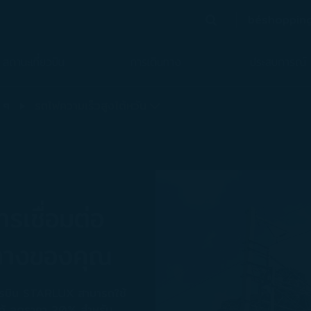
béshoppin
ค้นหา
(เปิด
ค้นหา
สถานะเที่ยวบิน
การเดินทาง
ประสบการณ์
ลดหน้าดังกล่าวแล้ว
 ๆ
รถไฟความเร็วสูงไต้หวัน
รเชื่อมต่อ
นทางของคุณ
ยการบิน STARLUX สามารถใช้
นได้ ลดราคา 20% สำหรับ