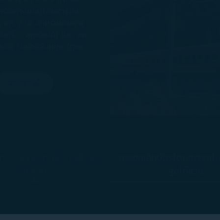
ดินทางบนตู้โดยสารชั้น
ดราคา 22% สำหรับเดินทาง
ันทร์ - พฤหัสบดี) และ ลด
กิจ ในช่วงวันหยุด (ศุกร์
จองตอนนี้
ัตรโดยสารรถไฟความเร็วสูง
การยกเลิกบัตรโดยสารรถไฟ
ไต้หวัน
สูงไต้หวัน