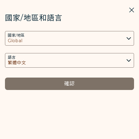
STARLUX
開啟
關掉
在STARLUX APP中打開
國家/地區和語言
COOKIE設定
搜尋
選單
國家/地區
搜尋
本網站使用必要的 Cookies 技術(包含功能類及分
加入團隊 - STARLUX Airlines 頁面已載入
析類Cookies) 以運行網站及應用程式，並為您提供
更好的使用者體驗。額外的 Cookies 僅於獲得您同
語言
意的情況下使用。Cookies將用以存取、分析和儲
存您使用設備的資訊以及某些個人資料，包括
Client ID、IP 位址、地理位置資料、裝置運行系
確認
關於星宇
統、特殊識別因子、Cosmile 會員帳號和Token
開
(識別碼)。
認識星宇
條款宣告
開
Cookies類型及相關個人資料之處理
媒體中心
必要類COOKIE
旅遊須知
運送條款
相關網站
開
提供您個人化內容以及提升使用本網站之體驗。