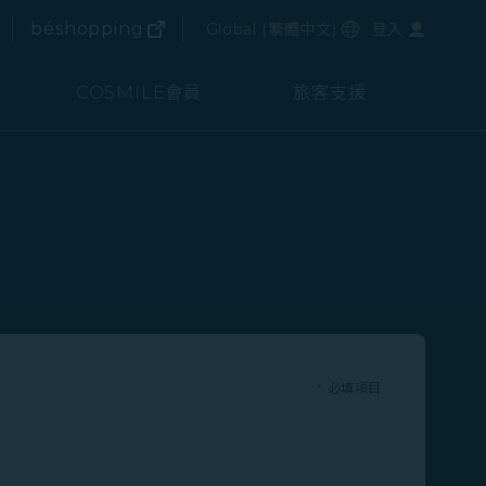
(在新視窗中打開)
選擇語言
béshopping
Global
(
繁體中文
)
登入
(在新視窗中打開)
COSMILE會員
旅客支援
*
必填項目