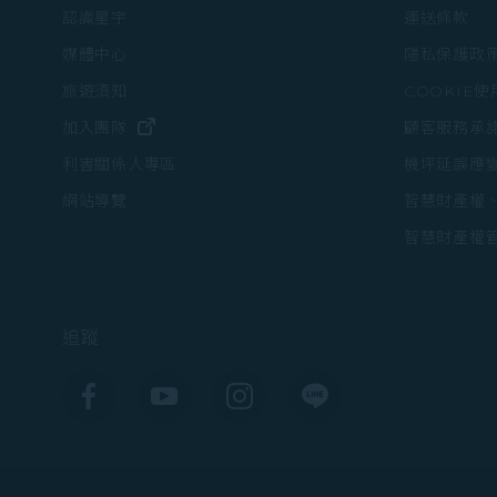
認識星宇
運送條款
媒體中心
隱私保護政
旅遊須知
COOKIE
(在新視窗中打開)
加入團隊
顧客服務承
機坪延誤應
利害關係人專區
智慧財產權
網站導覽
智慧財產權
追蹤
Facebook
YouTube
Instagram
Line