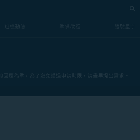
搜尋
搜尋
班機動態
準備啟程
體驗星宇
的回覆為準，為了避免錯過申請時限，請盡早提出需求。