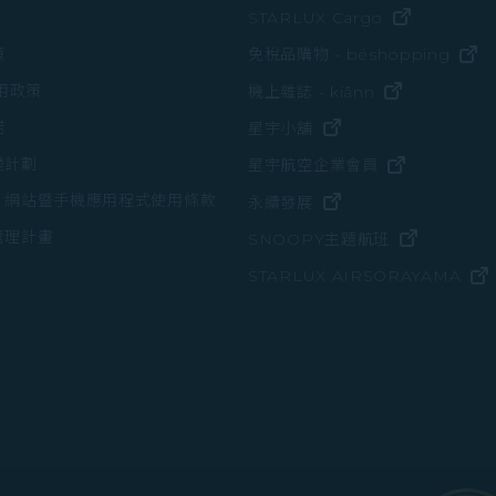
(在新視窗中
STARLUX Cargo
(
策
免稅品購物 - béshopping
(在新視窗中
使用政策
機上雜誌 - kiânn
諾
(在新視窗中打開)
星宇小舖
變計劃
(在新視窗中
星宇航空企業會員
、網站暨手機應用程式使用條款
(在新視窗中打開)
永續發展
管理計畫
(在新視窗
SNOOPY主題航班
STARLUX AIRSORAYAMA