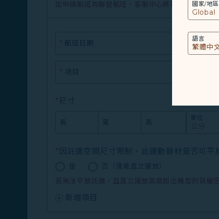
國家/地區
如申請航班為聯營航班，客服中心將視實際營運航
語言
*
航班日期
日期格式：
YYYY/MM/DD
*
項目
*
尺寸
單位
長
X
寬
X
高
*
因託運空間尺寸限制，此運動器材是否可平
是
否（僅能直立擺放）
若無法平放託運，且直立擺放高度超出機型的貨艙
新增項目