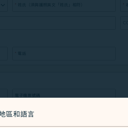
*
姓氏（須與護照英文「姓氏」相符）
*
C
*
電話
電子機票號碼
/地區和語言