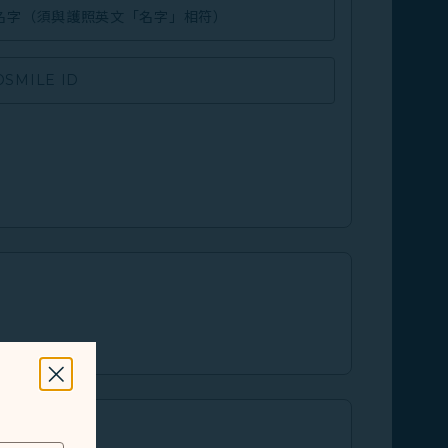
名字（須與護照英文「名字」相符）
OSMILE ID
關掉視窗