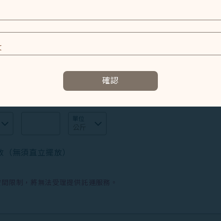
空公司規定辦理。
*
航班號碼
*
確認
*
重量
單位
放（無須直立擺放）
空間限制，將無法受理提供託運服務。