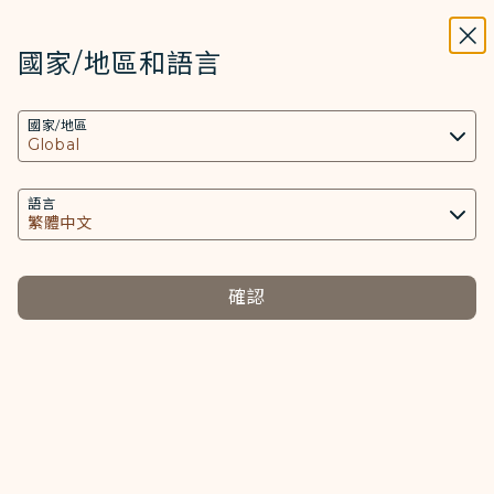
STARLUX
開啟
關掉
在STARLUX APP中打開
國家/地區和語言
搜尋
選單
國家/地區
搜尋
單獨旅行兒童申請
語言
提醒您，表單送出不代表已完成申請，請以客服中心的回
確認
覆為準，為了避免錯過申請時限，請盡早提出需求。
*
必填項目