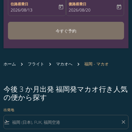
往路搭乗日
復路搭乗日
today
today
fc-booking-departure-date-aria-label
2026/08/13
fc-booking-return-date-aria-label
2026/08/20
今すぐ予約
ホーム
フライト
マカオへ
福岡 - マカオ
今後 3 か月出発 福岡発マカオ行き人気
の便から探す
出発地
flight_takeoff
close