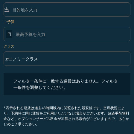
flight_land
ご予算
円
クラス
keyboard_arrow_down
エコノミークラス
クラス option エコノミークラス Selected
フィルター条件に一致する運賃はありません。フィルター条件を調整
フィルター条件に一致する運賃はありません。フィルタ
ー条件を調整してください。
*表示される運賃は過去48時間以内に閲覧された最安値です。空席状況によ
り、予約時に同じ運賃をご利用いただけない場合がございます。超過手荷物料
金など、オプションサービス料金が加算される場合がございますので、あらか
じめご了承ください。