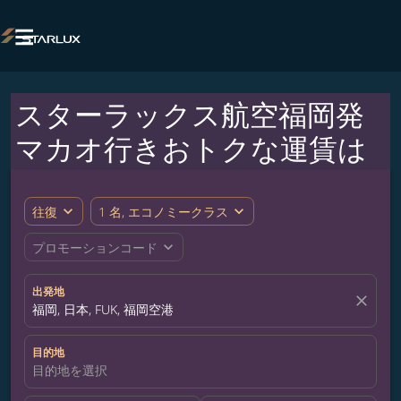

スターラックス航空福岡発
マカオ行きおトクな運賃は
expand_more
expand_more
往復
1 名, エコノミークラス
expand_more
プロモーションコード
出発地
close
福岡, 日本, FUK, 福岡空港
目的地
目的地を選択