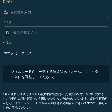
目的地
flight_land
ご予算
円
クラス
keyboard_arrow_down
エコノミークラス
クラス option エコノミークラス Selected
フィルター条件に一致する運賃はありません。フィルター条件を調整
フィルター条件に一致する運賃はありません。フィルタ
ー条件を調整してください。
*表示される運賃は過去48時間以内に閲覧された最安値です。空席状況によ
り、予約時に同じ運賃をご利用いただけない場合がございます。超過手荷物料
金など、オプションサービス料金が加算される場合がございますので、あらか
じめご了承ください。