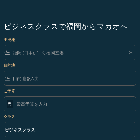
ビジネスクラスで福岡からマカオへ
出発地
flight_takeoff
close
目的地
flight_land
ご予算
円
クラス
keyboard_arrow_down
ビジネスクラス
クラス option ビジネスクラス Selected