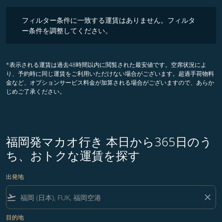
フィルター条件に一致する運賃はありません。フィルター条件を調整
フィルター条件に一致する運賃はありません。フィルタ
ー条件を調整してください。
*表示される運賃は過去48時間以内に閲覧された最安値です。空席状況によ
り、予約時に同じ運賃をご利用いただけない場合がございます。超過手荷物料
金など、オプションサービス料金が加算される場合がございますので、あらか
じめご了承ください。
福岡発マカオ行き 本日から365日のう
ち、おトクな運賃を探す
出発地
flight_takeoff
close
目的地