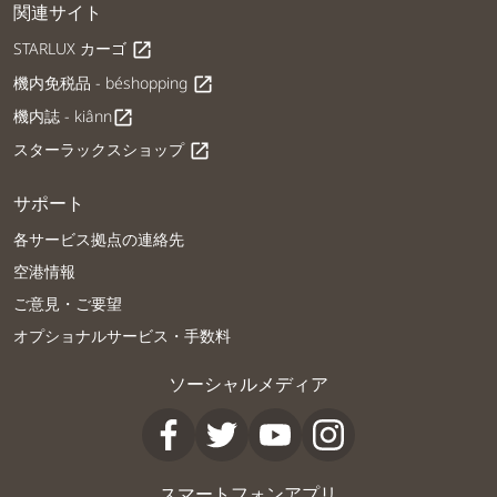
関連サイト
STARLUX カーゴ
open_in_new
機内免税品 - béshopping
open_in_new
機内誌 - kiânn
open_in_new
スターラックスショップ
open_in_new
サポート
各サービス拠点の連絡先
空港情報
ご意見・ご要望
オプショナルサービス・手数料
ソーシャルメディア
スマートフォンアプリ