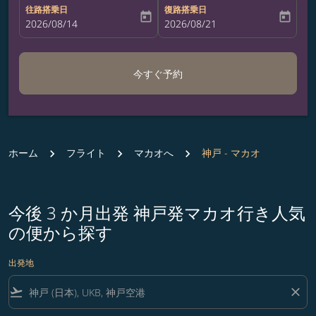
往路搭乗日
復路搭乗日
today
today
fc-booking-departure-date-aria-label
2026/08/14
fc-booking-return-date-aria-label
2026/08/21
今すぐ予約
ホーム
フライト
マカオへ
神戸 - マカオ
今後 3 か月出発 神戸発マカオ行き人気
の便から探す
出発地
flight_takeoff
close