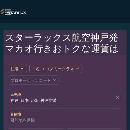

スターラックス航空神戸発
マカオ行きおトクな運賃は
expand_more
expand_more
往復
1 名, エコノミークラス
expand_more
プロモーションコード
出発地
close
神戸, 日本, UKB, 神戸空港
目的地
目的地を選択