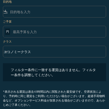
目的地
flight_land
ご予算
円
クラス
keyboard_arrow_down
エコノミークラス
クラス option エコノミークラス Selected
フィルター条件に一致する運賃はありません。フィルター条件を調整
フィルター条件に一致する運賃はありません。フィルタ
ー条件を調整してください。
*表示される運賃は過去48時間以内に閲覧された最安値です。空席状況によ
り、予約時に同じ運賃をご利用いただけない場合がございます。超過手荷物料
金など、オプションサービス料金が加算される場合がございますので、あらか
じめご了承ください。