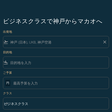
ビジネスクラスで神戸からマカオへ
出発地
flight_takeoff
close
目的地
flight_land
ご予算
円
クラス
keyboard_arrow_down
ビジネスクラス
クラス option ビジネスクラス Selected