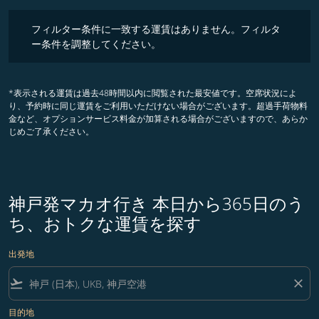
フィルター条件に一致する運賃はありません。フィルター条件を調整
フィルター条件に一致する運賃はありません。フィルタ
ー条件を調整してください。
*表示される運賃は過去48時間以内に閲覧された最安値です。空席状況によ
り、予約時に同じ運賃をご利用いただけない場合がございます。超過手荷物料
金など、オプションサービス料金が加算される場合がございますので、あらか
じめご了承ください。
神戸発マカオ行き 本日から365日のう
ち、おトクな運賃を探す
出発地
flight_takeoff
close
目的地