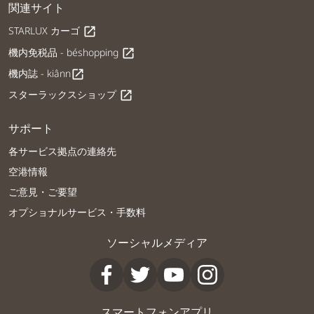
関連サイト
STARLUX カーゴ
open_in_new
機内免税品 - béshopping
open_in_new
機内誌 - kiânn
open_in_new
スターラックスショップ
open_in_new
サポート
各サービス拠点の連絡先
空港情報
ご意見・ご要望
オプショナルサービス・手数料
ソーシャルメディア
スマートフォンアプリ