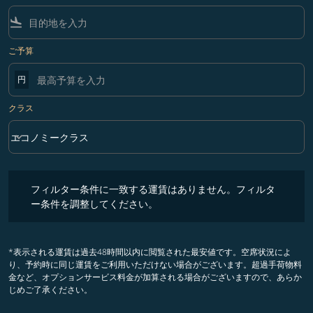
flight_land
ご予算
円
クラス
keyboard_arrow_down
エコノミークラス
クラス option エコノミークラス Selected
フィルター条件に一致する運賃はありません。フィルター条件を調整
フィルター条件に一致する運賃はありません。フィルタ
ー条件を調整してください。
*表示される運賃は過去48時間以内に閲覧された最安値です。空席状況によ
り、予約時に同じ運賃をご利用いただけない場合がございます。超過手荷物料
金など、オプションサービス料金が加算される場合がございますので、あらか
じめご了承ください。